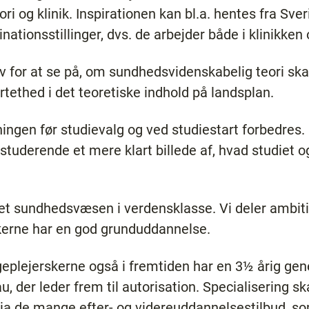
g klinik. Inspirationen kan bl.a. hentes fra Sver
ationsstillinger, dvs. de arbejder både i klinikken
v for at se på, om sundhedsvidenskabelig teori ska
rtethed i det teoretiske indhold på landsplan.
ningen før studievalg og ved studiestart forbedres. 
estuderende et mere klart billede af, hvad studiet o
et sundhedsvæsen i verdensklasse. Vi deler ambit
skerne har en god grunduddannelse.
geplejerskerne også i fremtiden har en 3½ årig ge
 der leder frem til autorisation. Specialisering ska
via de mange efter- og videreuddannelsestilbud, so