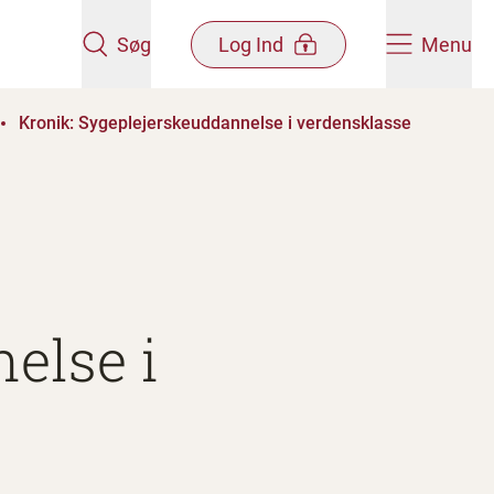
Søg
Log Ind
Menu
Kronik: Sygeplejerskeuddannelse i verdensklasse
else i