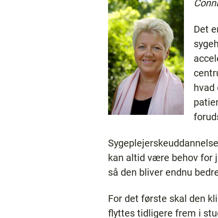
Conn
Det e
sygeh
accel
centr
hvad 
patie
forud
Sygeplejerskeuddannelsen
kan altid være behov for j
så den bliver endnu bedre
For det første skal den kl
flyttes tidligere frem i s