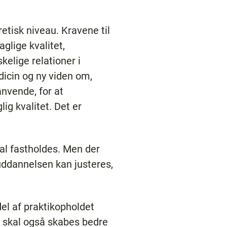
retisk niveau. Kravene til
glige kvalitet,
elige relationer i
dicin og ny viden om,
anvende, for at
ig kvalitet. Det er
al fastholdes. Men der
 uddannelsen kan justeres,
del af praktikopholdet
er skal også skabes bedre