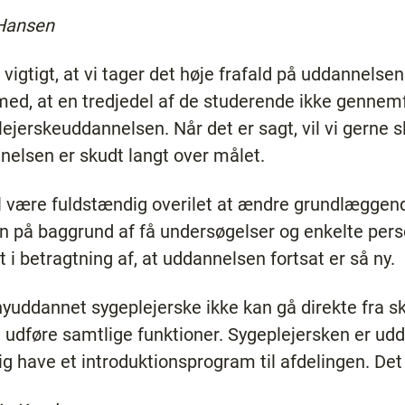
Hansen
 vigtigt, at vi tager det høje frafald på uddannelse
 med, at en tredjedel af de studerende ikke gennem
ejerskeuddannelsen. Når det er sagt, vil vi gerne slå
nelsen er skudt langt over målet.
il være fuldstændig overilet at ændre grundlæggen
 på baggrund af få undersøgelser og enkelte pers
 i betragtning af, at uddannelsen fortsat er så ny.
n nyuddannet sygeplejerske ikke kan gå direkte fra 
g udføre samtlige funktioner. Sygeplejersken er ud
lig have et introduktionsprogram til afdelingen. 