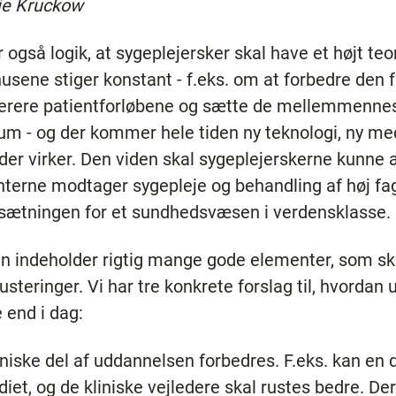
ie Kruckow
r også logik, at sygeplejersker skal have et højt teo
usene stiger konstant - f.eks. om at forbedre den fa
erere patientforløbene og sætte de mellemmennesk
um - og der kommer hele tiden ny teknologi, ny me
der virker. Den viden skal sygeplejerskerne kunne 
nterne modtager sygepleje og behandling af høj fagl
sætningen for et sundhedsvæsen i verdensklasse.
 indeholder rigtig mange gode elementer, som sk
usteringer. Vi har tre konkrete forslag til, hvordan
 end i dag:
iniske del af uddannelsen forbedres. F.eks. kan en 
tudiet, og de kliniske vejledere skal rustes bedre. D