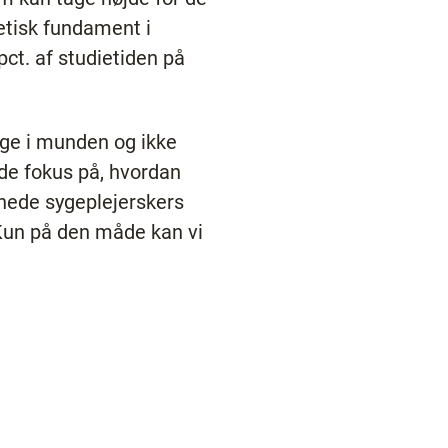
etisk fundament i
ct. af studietiden på
ige i munden og ikke
lde fokus på, hvordan
nnede sygeplejerskers
 Kun på den måde kan vi