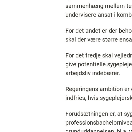
sammenhæng mellem teori o
undervisere ansat i kombin
For det andet er der beho
skal der være større ensa
For det tredje skal vejled
give potentielle sygeplej
arbejdsliv indebærer.
Regeringens ambition er 
indfries, hvis sygeplejer
Forudsætningen er, at sy
professionsbachelorniveau,
grunduddannelsen, bl.a. 