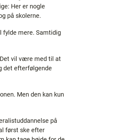
ige: Her er nogle
 og på skolerne.
l fylde mere. Samtidig
Det vil være med til at
g det efterfølgende
ionen. Men den kan kun
neralistuddannelse på
l først ske efter
m kan tage højde for de