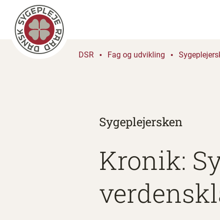
DSR
Fag og udvikling
Sygeplejers
Sygeplejersken
Kronik: S
verdenskl