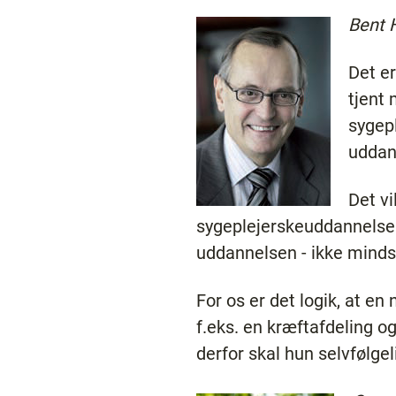
Bent 
Det er
tjent
sygepl
uddan
Det v
sygeplejerskeuddannelsen
uddannelsen - ikke mindst
For os er det logik, at e
f.eks. en kræftafdeling o
derfor skal hun selvfølge