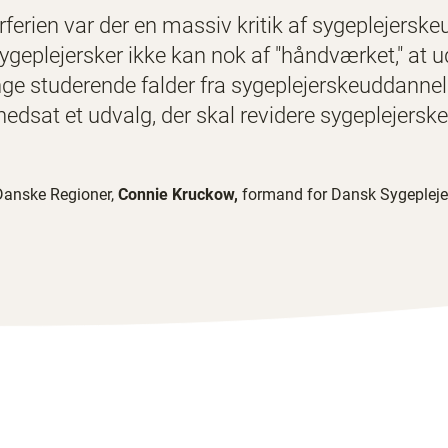
erien var der en massiv kritik af sygeplejerske
ygeplejersker ikke kan nok af "håndværket," at 
ange studerende falder fra sygeplejerskeuddanne
nedsat et udvalg, der skal revidere sygeplejers
Danske Regioner,
Connie Kruckow,
formand for Dansk Sygeplej