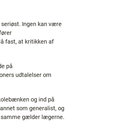
n seriøst. Ingen kan være
fører
 fast, at kritikken af
de på
oners udtalelser om
skolebænken og ind på
dannet som generalist, og
Det samme gælder lægerne.