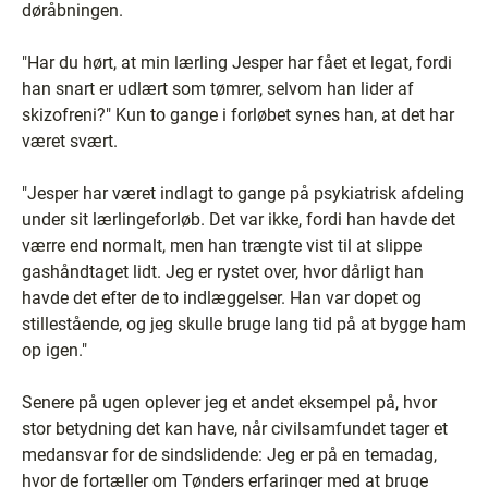
døråbningen.
"Har du hørt, at min lærling Jesper har fået et legat, fordi
han snart er udlært som tømrer, selvom han lider af
skizofreni?" Kun to gange i forløbet synes han, at det har
været svært.
"Jesper har været indlagt to gange på psykiatrisk afdeling
under sit lærlingeforløb. Det var ikke, fordi han havde det
værre end normalt, men han trængte vist til at slippe
gashåndtaget lidt. Jeg er rystet over, hvor dårligt han
havde det efter de to indlæggelser. Han var dopet og
stillestående, og jeg skulle bruge lang tid på at bygge ham
op igen."
Senere på ugen oplever jeg et andet eksempel på, hvor
stor betydning det kan have, når civilsamfundet tager et
medansvar for de sindslidende: Jeg er på en temadag,
hvor de fortæller om Tønders erfaringer med at bruge