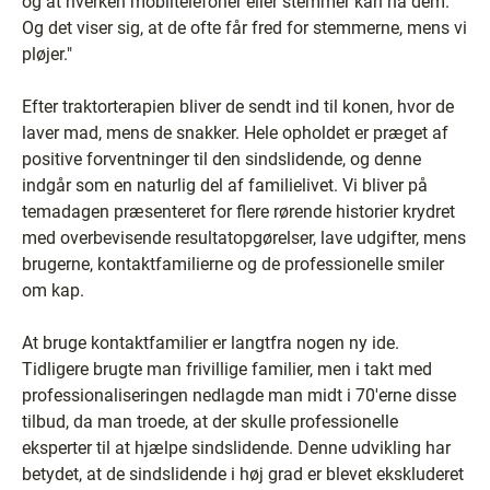
og at hverken mobiltelefoner eller stemmer kan nå dem.
Og det viser sig, at de ofte får fred for stemmerne, mens vi
pløjer."
Efter traktorterapien bliver de sendt ind til konen, hvor de
laver mad, mens de snakker. Hele opholdet er præget af
positive forventninger til den sindslidende, og denne
indgår som en naturlig del af familielivet. Vi bliver på
temadagen præsenteret for flere rørende historier krydret
med overbevisende resultatopgørelser, lave udgifter, mens
brugerne, kontaktfamilierne og de professionelle smiler
om kap.
At bruge kontaktfamilier er langtfra nogen ny ide.
Tidligere brugte man frivillige familier, men i takt med
professionaliseringen nedlagde man midt i 70'erne disse
tilbud, da man troede, at der skulle professionelle
eksperter til at hjælpe sindslidende. Denne udvikling har
betydet, at de sindslidende i høj grad er blevet ekskluderet