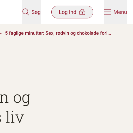
Søg
Log Ind
Menu
5 faglige minutter: Sex, rødvin og chokolade forl...
in og
 liv