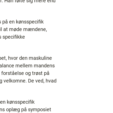
er. Han følte sig mere end
s på en kønsspecifik
 til at møde mændene,
s specifikke
bet, hvor den maskuline
n balance mellem mandens
forståelse og trøst på
og velkomne. De ved, hvad
 en kønsspecifik
sens oplæg på symposiet