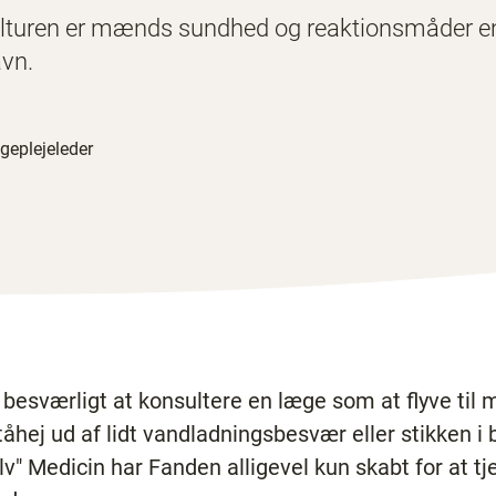
kulturen er mænds sundhed og reaktionsmåder e
avn.
ygeplejeleder
 besværligt at konsultere en læge som at flyve til
ståhej ud af lidt vandladningsbesvær eller stikken i 
elv" Medicin har Fanden alligevel kun skabt for at t