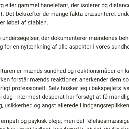
eller gammel hanelefant, der isolerer og distance
ruet. Det bekræfter de mange fakta præsenteret u
r løbet af stablen.
ere undersøgelser, der dokumenterer mændenes beho
rug for en nytænkning af alle aspekter i vores sund
ulturen er mænds sundhed og reaktionsmåder en k
erken forstår mænds reaktioner, anerkender dem 
ligt professionelt. Selv husker jeg i bakspejlets ly
 i dag - nærmest desperat har forsøgt at få mandlig
g, usikkerhed og angst allerede i indgangsreplikken
empati og psykisk pleje, men det følelsesmæssige