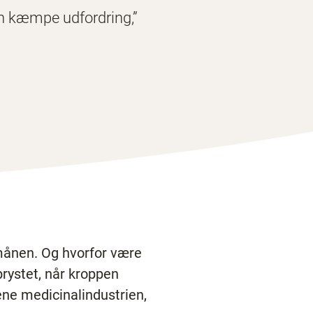
n kæmpe udfordring,”
 månen. Og hvorfor være
brystet, når kroppen
jene medicinalindustrien,