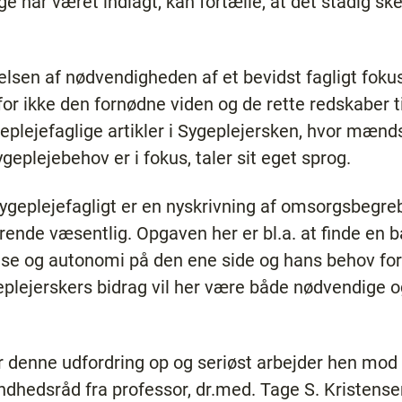
ige har været indlagt, kan fortælle, at det stadig sk
lsen af nødvendigheden af et bevidst fagligt foku
for ikke den fornødne viden og de rette redskaber
geplejefaglige artikler i Sygeplejersken, hvor mænd
plejebehov er i fokus, taler sit eget sprog.
sygeplejefagligt er en nyskrivning af omsorgsbegre
ørende væsentlig. Opgaven her er bl.a. at finde e
e og autonomi på den ene side og hans behov for 
plejerskers bidrag vil her være både nødvendige 
er denne udfordring op og seriøst arbejder hen mod
sundhedsråd fra professor, dr.med. Tage S. Kristen