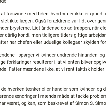
nde.
t forsvinde med tiden, hvorfor der ikke er grund t
 slet ikke lægen. Også forældrene var lidt over gen
der brysterne. Lidt åndenød op ad trappen, når ele
 dårlig kondi, men tidligere tiders giftige arbejds
tter har chefen eller uduelige kollegaer skylden for
dene - spørger vi kvinder undrende hinanden, og 
 forklaringer resulterer i, at vi enten bliver opgiv
de. Fatter mændene ikke, at vi rent faktisk holde
 de hverken tænker eller handler som kvinder, og
ionerende ændringer i mænds måde at tackle prob
d har været, og kan, som beskrevet af Simon S. Sim