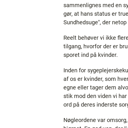
sammenlignes med en syg 
gør, at hans status er t
Sundhedsuge", der netop e
Reelt behøver vi ikke fl
tilgang, hvorfor der er b
sporet ind på kvinder.
Inden for sygeplejerskek
af os er kvinder, som hv
egne eller tager dem alvor
stik mod den viden vi har
ord på deres inderste sor
Nøgleordene var omsorg, 