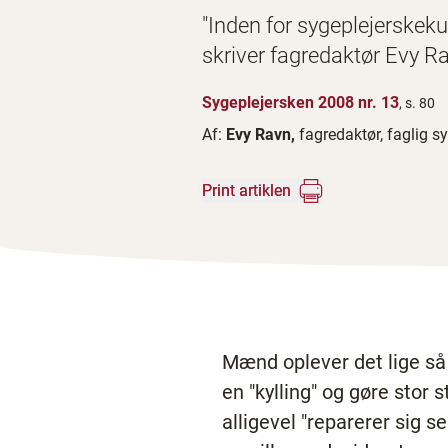
"Inden for sygeplejerske
skriver fagredaktør Evy R
Sygeplejersken 2008 nr. 13
, s. 80
Af:
Evy Ravn,
fagredaktør, faglig s
Print artiklen
Mænd oplever det lige så
en "kylling" og gøre stor 
alligevel "reparerer sig s