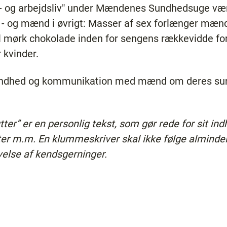
- og arbejdsliv" under Mændenes Sundhedsuge være
 - og mænd i øvrigt: Masser af sex forlænger mænds 
kål mørk chokolade inden for sengens rækkevidde fo
r kvinder.
dhed og kommunikation med mænd om deres su
er” er en personlig tekst, som gør rede for sit ind
ater m.m. En klummeskriver skal ikke følge almindel
velse af kendsgerninger.