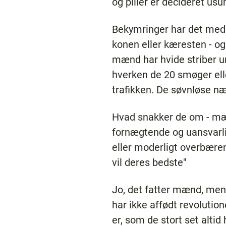
og piller er decideret usu
Bekymringer har det med a
konen eller kæresten - og
mænd har hvide striber un
hverken de 20 smøger eller
trafikken. De søvnløse næ
Hvad snakker de om - mæn
fornægtende og uansvarlige
eller moderligt overbæren
vil deres bedste"
Jo, det fatter mænd, men
har ikke affødt revolut
er, som de stort set alti