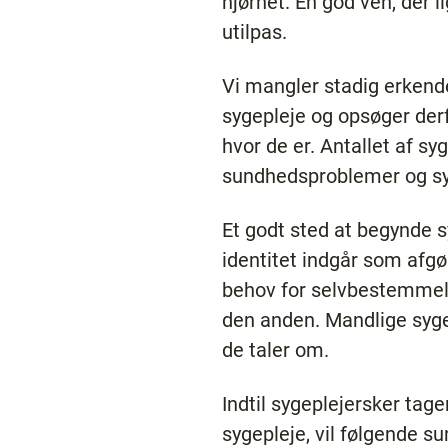
hjørnet. En god ven, der l
utilpas.
Vi mangler stadig erkende
sygepleje og opsøger der
hvor de er. Antallet af sy
sundhedsproblemer og syge
Et godt sted at begynde 
identitet indgår som afg
behov for selvbestemmels
den anden. Mandlige syge
de taler om.
Indtil sygeplejersker tag
sygepleje, vil følgende 