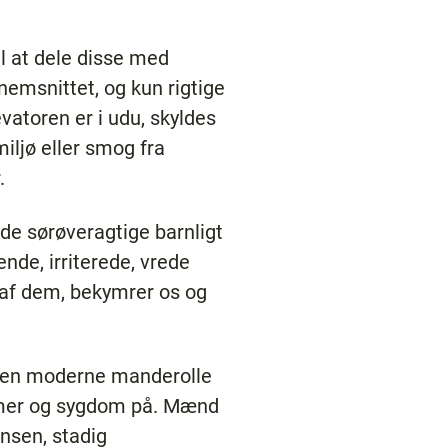
il at dele disse med
nemsnittet, og kun rigtige
vatoren er i udu, skyldes
miljø eller smog fra
.
de sørøveragtige barnligt
ende, irriterede, vrede
r af dem, bekymrer os og
 den moderne manderolle
lemer og sygdom på. Mænd
onsen, stadig