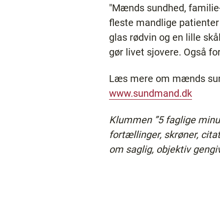
"Mænds sundhed, familie
fleste mandlige patienter
glas rødvin og en lille s
gør livet sjovere. Også fo
Læs mere om mænds sun
www.sundmand.dk
Klummen ”5 faglige minutt
fortællinger, skrøner, cit
om saglig, objektiv gengi