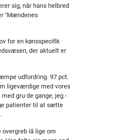
rer sig, når hans helbred
nder "Mændenes
v for en kønsspecifik
hedsvæsen, der aktuelt er
æmpe udfordring. 97 pct.
som ligeværdige med vores
s med gru de gange, jeg -
e patienter til at sætte
.
 overgreb lå lige om