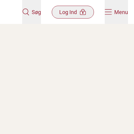
Søg
Log Ind
Menu