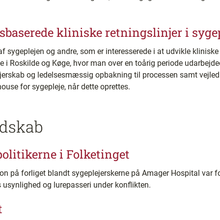
sbaserede kliniske retningslinjer i syge
af sygeplejen og andre, som er interesserede i at udvikle kliniske 
i Roskilde og Køge, hvor man over en toårig periode udarbejdede
ejerskab og ledelsesmæssig opbakning til processen samt vejledni
house for sygepleje, når dette oprettes.
edskab
politikerne i Folketinget
on på forliget blandt sygeplejerskerne på Amager Hospital var f
 usynlighed og lurepasseri under konflikten.
t