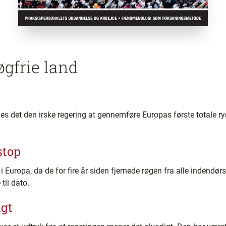
gfrie land
es det den irske regering at gennemføre Europas første totale ryg
stop
 i Europa, da de for fire år siden fjernede røgen fra alle indendø
til dato.
igt