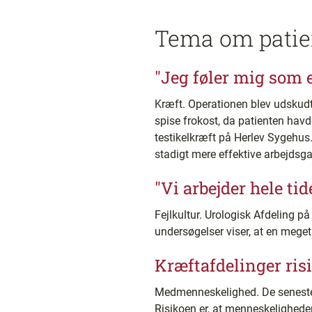
Tema om patie
"Jeg føler mig som e
Kræft. Operationen blev udskudt 
spise frokost, da patienten hav
testikelkræft på Herlev Sygehus.
stadigt mere effektive arbejdsga
"Vi arbejder hele ti
Fejlkultur. Urologisk Afdeling på
undersøgelser viser, at en meget 
Kræftafdelinger ris
Medmenneskelighed. De seneste 10
Risikoen er, at menneskelighede