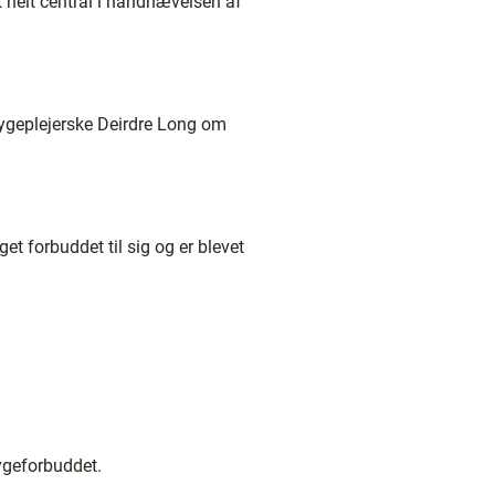
t helt central i håndhævelsen af
r sygeplejerske Deirdre Long om
et forbuddet til sig og er blevet
ygeforbuddet.