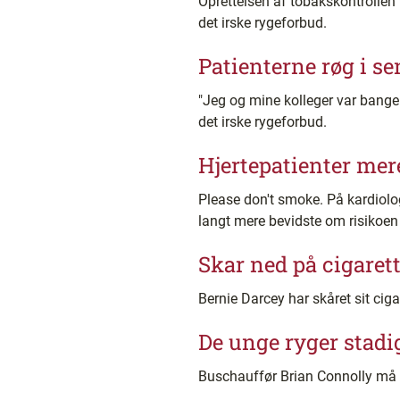
Oprettelsen af tobakskontrollen 
det irske rygeforbud.
Patienterne røg i s
"Jeg og mine kolleger var bange f
det irske rygeforbud.
Hjertepatienter mer
Please don't smoke. På kardiologi
langt mere bevidste om risikoen
Skar ned på cigaret
Bernie Darcey har skåret sit cig
De unge ryger stadi
Buschauffør Brian Connolly må 