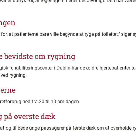
var et udtryk for, at regeringen mener det alvorligt. Den har være
engen
or, at patienterne bare ville begynde at ryge på toilettet," sige
e bevidste om rygning
sk rehabiliteringscenter i Dublin har de ældre hjertepatienter tag
 ved rygning.
terne
aretforbrug ned fra 20 til 10 om dagen.
g på øverste dæk
af og til bede unge passagerer på første dæk om at overholde r