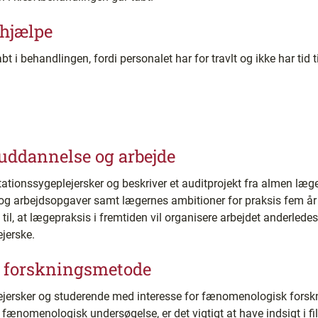
hjælpe
tabt i behandlingen, fordi personalet har for travlt og ikke har ti
uddannelse og arbejde
ltationssygeplejersker og beskriver et auditprojekt fra almen læg
g arbejdsopgaver samt lægernes ambitioner for praksis fem år 
 til, at lægepraksis i fremtiden vil organisere arbejdet anderledes,
jerske.
 forskningsmetode
eplejersker og studerende med interesse for fænomenologisk fo
n fænomenologisk undersøgelse, er det vigtigt at have indsigt i f