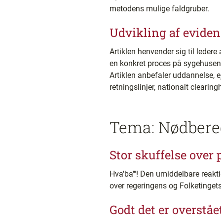
metodens mulige faldgruber.
Udvikling af eviden
Artiklen henvender sig til ledere 
en konkret proces på sygehusene 
Artiklen anbefaler uddannelse, 
retningslinjer, nationalt clearing
Tema: Nødber
Stor skuffelse over 
Hva'ba'"! Den umiddelbare reakti
over regeringens og Folketingets
Godt det er overståe