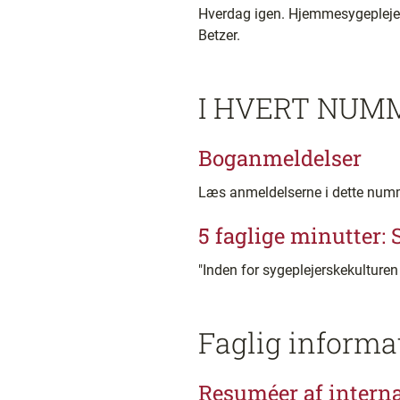
Hverdag igen. Hjemmesygeplejers
Betzer.
I HVERT NUM
Boganmeldelser
Læs anmeldelserne i dette numm
5 faglige minutter:
"Inden for sygeplejerskekultur
Faglig informa
Resuméer af interna