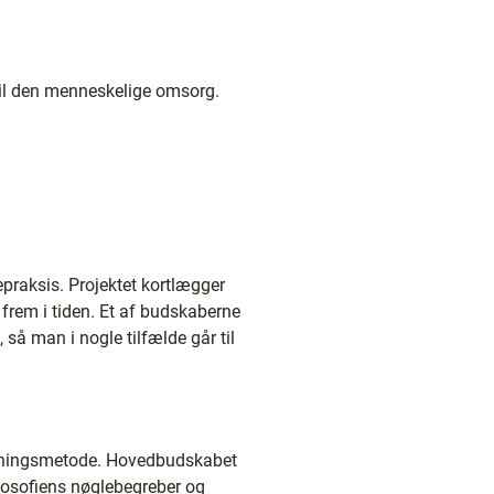
d til den menneskelige omsorg.
epraksis. Projektet kortlægger
frem i tiden. Et af budskaberne
 så man i nogle tilfælde går til
rskningsmetode. Hovedbudskabet
ilosofiens nøglebegreber og