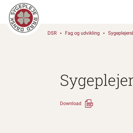
DSR
Fag og udvikling
Sygeplejers
Sygeplejer
Download