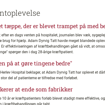
ntoplevelse
t tæppe, der er blevet trampet på med be
efter en dags venten på hospitalet, journalen blev væk, sygeple
de brug for hjælp. Adam Dyrvig Tatt havde meget blandede opleve
 Er effektiviseringen af kræftbehandlingen gået så vidt, at omsor
nge" spørger den i dag 28-årige kræftpatient.
den på at gøre tingene bedre"
 Herlev Hospital beklager, at Adam Dyrvig Tatt har oplevet et dår
stor del af patienterne er tilfredse med forløbet.
ikerer at ende som fabrikker
 år er kræftpatienters forløb blevet stadigt mere effektive, og
n i kræftbehandlingen går tabt.