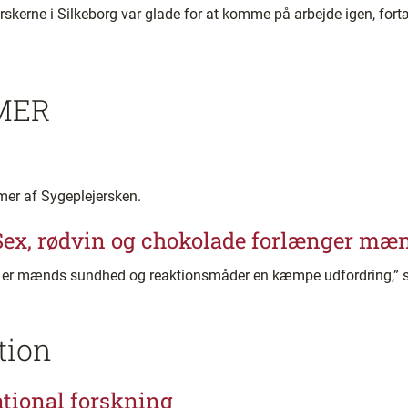
kerne i Silkeborg var glade for at komme på arbejde igen, fortæl
MER
er af Sygeplejersken.
 Sex, rødvin og chokolade forlænger mæn
en er mænds sundhed og reaktionsmåder en kæmpe udfordring,” s
tion
tional forskning