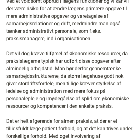
Ved et voldsomt opbrud i lægens funktioner og vilkår vil
der være risiko for at ændre lægens primære opgave til
mere administrative opgaver og varetagelse af
samarbejdsrelationer og drift, medmindre man også
tænker administrativt personale, som f.eks.
praksismanagere, ind i organisationen.
Det vil dog kræve tilførsel af økonomiske ressourcer, da
praksislægerne typisk har udført disse opgaver efter
almindelig arbejdstid. Man bør derfor gennemtænke
samarbejdsstrukturerne, da større lægehuse godt nok
giver stordriftsfordele, men tillige kræver styrkelse af
ledelse og administration med mere fokus på
personalepleje og imødegåelse af splid om økonomiske
ressourcer og kompetencer i den enkelte praksis.
Det er helt afgørende for almen praksis, at der er et
tillidsfuldt læge-patient-forhold, og at det kan trives under
forskellige forhold. Med øget involvering af