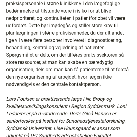
praksispersonale i større klinikker vil den lægefaglige
bedømmelse af tilstande være i risiko for at blive
nedprioriteret, og kontinuiteten i patientforløbet vil være
udfordret. Dette bør imødegås og stiller store krav til
planlægningen i større praksisenheder, da der alt andet
lige vil være flere personer involveret i diagnosticering,
behandling, kontrol og vejledning af patienten.
Spørgsmålet er dels, om der tilføres praksissektoren så
store ressourcer, at man kan skabe en bæredygtig
organisation, dels om man kan få patienterne til at forstå
den nye organisering af arbejdet, hvor lægen ikke
nødvendigvis er den centrale kontaktperson.
Lars Poulsen er praktiserende læge i Nr. Broby og
kvalitetsudviklingskonsulent i Region Syddanmark.
Loni
Ledderer er ph.d.-studerende. Dorte Gilså Hansen er
seniorforsker på Institut for Sundhedstjenesteforskning,
Syddansk Universitet. Lise Hounsgaard er ansat som
adjunkt på Det Sundhedsvidenskabelige Fakultet,