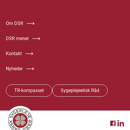
Om DSR
DSR mener
Kontakt
Nyheder
TR-kompasset
Sygeplejeetisk Råd