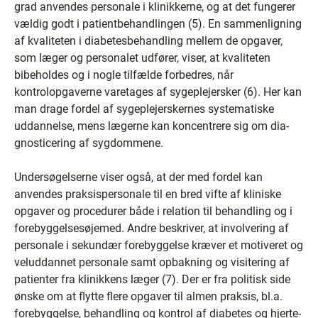
grad anvendes personale i klinikkerne, og at det fungerer
vældig godt i patientbehandlingen (5). En sammenligning
af kvaliteten i diabetesbehandling mellem de opgaver,
som læger og personalet udfører, viser, at kvaliteten
bibeholdes og i nogle tilfælde forbedres, når
kontrolopgaverne varetages af sygeplejersker (6). Her kan
man drage fordel af sygeplejerskernes systematiske
uddannelse, mens lægerne kan koncentrere sig om dia-
gnosticering af sygdommene.
Undersøgelserne viser også, at der med fordel kan
anvendes praksispersonale til en bred vifte af kliniske
opgaver og procedurer både i relation til behandling og i
forebyggelsesøjemed. Andre beskriver, at involvering af
personale i sekundær forebyggelse kræver et motiveret og
veluddannet personale samt opbakning og visitering af
patienter fra klinikkens læger (7). Der er fra politisk side
ønske om at flytte flere opgaver til almen praksis, bl.a.
forebyggelse, behandling og kontrol af diabetes og hjerte-