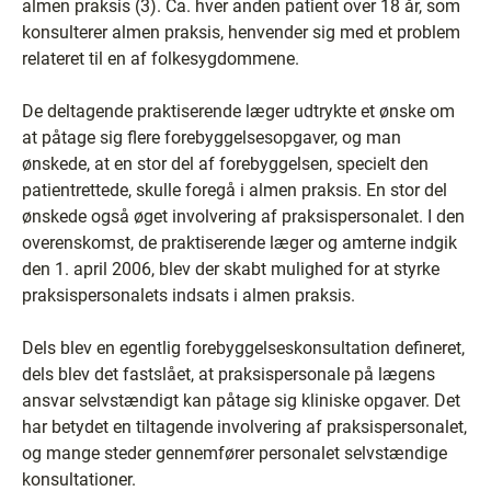
almen praksis (3). Ca. hver anden patient over 18 år, som
konsulterer almen praksis, henvender sig med et problem
relateret til en af folkesygdommene.
De deltagende praktiserende læger udtrykte et ønske om
at påtage sig flere forebyggelsesopgaver, og man
ønskede, at en stor del af forebyggelsen, specielt den
patientrettede, skulle foregå i almen praksis. En stor del
ønskede også øget involvering af praksispersonalet. I den
overenskomst, de praktiserende læger og amterne indgik
den 1. april 2006, blev der skabt mulighed for at styrke
praksispersonalets indsats i almen praksis.
Dels blev en egentlig forebyggelseskonsultation defineret,
dels blev det fastslået, at praksispersonale på lægens
ansvar selvstændigt kan påtage sig kliniske opgaver. Det
har betydet en tiltagende involvering af praksispersonalet,
og mange steder gennemfører personalet selvstændige
konsultationer.