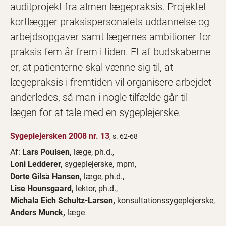
auditprojekt fra almen lægepraksis. Projektet
kortlægger praksispersonalets uddannelse og
arbejdsopgaver samt lægernes ambitioner for
praksis fem år frem i tiden. Et af budskaberne
er, at patienterne skal vænne sig til, at
lægepraksis i fremtiden vil organisere arbejdet
anderledes, så man i nogle tilfælde går til
lægen for at tale med en sygeplejerske.
Sygeplejersken 2008 nr. 13
, s. 62-68
Af:
Lars Poulsen,
læge, ph.d.,
Loni Ledderer,
sygeplejerske, mpm,
Dorte Gilså Hansen,
læge, ph.d.,
Lise Hounsgaard,
lektor, ph.d.,
Michala Eich Schultz-Larsen,
konsultationssygeplejerske,
Anders Munck,
læge