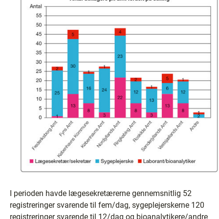
I perioden havde lægesekretærerne gennemsnitlig 52
registreringer svarende til fem/dag, sygeplejerskerne 120
registreringer svarende til 12/dag og bioanalytikere/andre