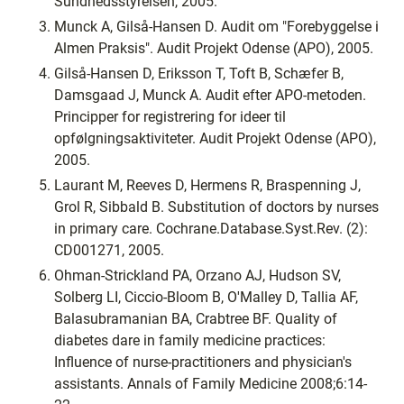
Sundhedsstyrelsen, 2005.
Munck A, Gilså-Hansen D. Audit om "Forebyggelse i
Almen Praksis". Audit Projekt Odense (APO), 2005.
Gilså-Hansen D, Eriksson T, Toft B, Schæfer B,
Damsgaad J, Munck A. Audit efter APO-metoden.
Principper for registrering for ideer til
opfølgningsaktiviteter. Audit Projekt Odense (APO),
2005.
Laurant M, Reeves D, Hermens R, Braspenning J,
Grol R, Sibbald B. Substitution of doctors by nurses
in primary care. Cochrane.Database.Syst.Rev. (2):
CD001271, 2005.
Ohman-Strickland PA, Orzano AJ, Hudson SV,
Solberg LI, Ciccio-Bloom B, O'Malley D, Tallia AF,
Balasubramanian BA, Crabtree BF. Quality of
diabetes dare in family medicine practices:
Influence of nurse-practitioners and physician's
assistants. Annals of Family Medicine 2008;6:14-