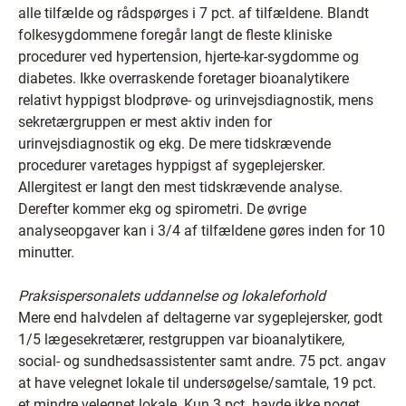
alle tilfælde og rådspørges i 7 pct. af tilfældene. Blandt
folkesygdommene foregår langt de fleste kliniske
procedurer ved hypertension, hjerte-kar-sygdomme og
diabetes. Ikke overraskende foretager bioanalytikere
relativt hyppigst blodprøve- og urinvejsdiagnostik, mens
sekretærgruppen er mest aktiv inden for
urinvejsdiagnostik og ekg. De mere tidskrævende
procedurer varetages hyppigst af sygeplejersker.
Allergitest er langt den mest tidskrævende analyse.
Derefter kommer ekg og spirometri. De øvrige
analyseopgaver kan i 3/4 af tilfældene gøres inden for 10
minutter.
Praksispersonalets uddannelse og lokaleforhold
Mere end halvdelen af deltagerne var sygeplejersker, godt
1/5 lægesekretærer, restgruppen var bioanalytikere,
social- og sundhedsassistenter samt andre. 75 pct. angav
at have velegnet lokale til undersøgelse/samtale, 19 pct.
et mindre velegnet lokale. Kun 3 pct. havde ikke noget