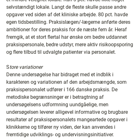
selvstændigt lokale. Langt de fleste skulle passe andre
opgaver ved siden af det kliniske arbejde. 80 pct. havde
egen tidsbestilling. Praksislægen/-lægerne anførte deres
ambitioner for deres praksis for de næste fem år. Heraf
fremgik, at et stort flertal har ønske om bedre uddannet
praksispersonale, bedre udstyr, mere aktiv risikoopsporing
og flere tilbud til udvalgte patienter via personalet.
S
tore variationer
Denne undersøgelse har bidraget med et indblik i
karakteren og variationen af den arbejdsmængde, som
praksispersonalet udfører i 166 danske praksis. De
metodiske begrænsninger er i betragtning af
undersøgelsens udformning uundgåelige, men
undersøgelsen leverer alligevel informative og brugbare
resultater af praksispersonalets mangeartede opgaver i
klinikkerne og tilfører ny viden, der kan anvendes i
fremtidige udviklings- og undervisningsinitiativer.