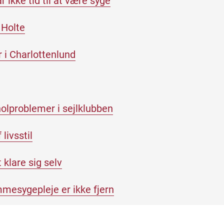
ikke tid til at være syge
 Holte
 i Charlottenlund
olproblemer i sejlklubben
livsstil
t klare sig selv
mesygepleje er ikke fjern