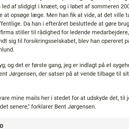
led af slidgigt i knæet, og i løbet af sommeren 2
e at opsøge læge. Men han fik at vide, at det vill
 offentlige. Da han i efteråret besluttede at gøre bru
firma stiller til rådighed for ledende medarbejdere,
dt sig til forsikringsselskabet, blev han opereret 
nlund.
yg, og det er første gang, jeg er indlagt på et syge
 Bent Jørgensen, der satser på at vende tilbage til s
vare mine mails her i stedet for at udskyde det, til
jdet senere," forklarer Bent Jørgensen.
ED