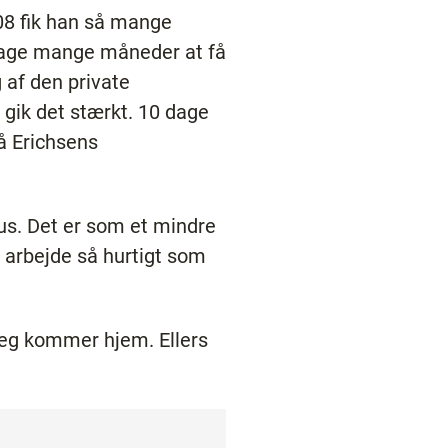
008 fik han så mange
e tage mange måneder at få
g af den private
 gik det stærkt. 10 dage
på Erichsens
hus. Det er som et mindre
it arbejde så hurtigt som
 jeg kommer hjem. Ellers