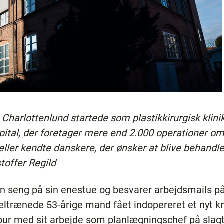
 Charlottenlund startede som plastikkirurgisk klinik 
pital, der foretager mere end 2.000 operationer om å
eller kendte danskere, der ønsker at blive behandlet
stoffer Regild
en seng på sin enestue og besvarer arbejdsmails p
eltrænede 53-årige mand fået indopereret et nyt k
jour med sit arbejde som planlægningschef på slag