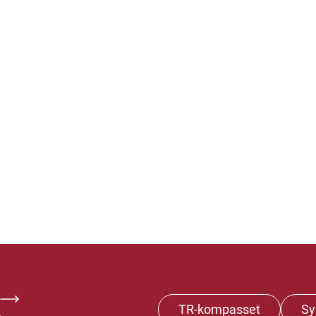
TR-kompasset
Sy