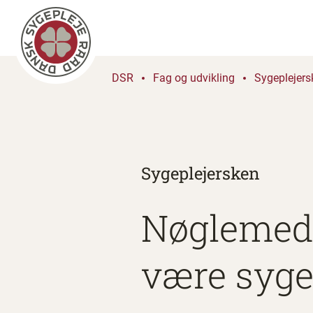
DSR
Fag og udvikling
Sygeplejers
Sygeplejersken
Nøglemedar
være syg