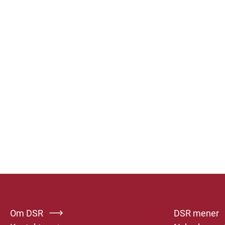
Om DSR
DSR mener