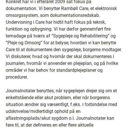
Konkret har vi i efteråret 2009 sat fokus på
dokumentation. Vi benytter Rambøll Care, et elektronisk
omsorgssystem, som dokumentationsredskab.
Undervisning i Care har hidtil haft fokus på teknik,
funktion og opbygning. Vi har derfor gennemført fire
temadage på tværs af ”Sygepleje og Rehabilitering” og
”Pleje og Omsorg” for at belyse, hvordan vi kan benytte
Care til at dokumentere den sygepleje, borgerne modtager.
Vi diskuterer, hvad og hvornår der skal dokumenteres i
journalen, hvornår vi anvender en plejeplan, og på hvilke
områder vi har behov for standardplejeplaner og
procedurer.
Journalnotater benyttes, når sygeplejen drejer sig om et
enkeltstående eller akut problem, eller når borgerens
situation ændrer sig væsentligt, f.eks. i forbindelse med
udskrivelse/midlertidigt ophold på en
aflastningsplads/akut sygdom o.l. Journalnotater kan
føre til, at der defineres en eller flere aktuelle