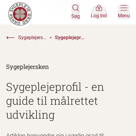
Log Ind
Menu
Søg
Sygeplejers...
Sygeplejepr...
Sygeplejersken
Sygeplejeprofil - en
guide til målrettet
udvikling
Artiklen henvender sig i særlig grad til