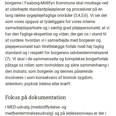
borgerne i Faaborg-Midtfyn Kommune skal modtage ved
at udarbejde standardplejeplaner og procedurer på en
lang række sygeplejefaglige områder (3,4,5,6). Vi ser det
som vores opgave at tydeliggøre for vores interne
samarbejdspartnere og i særlig grad plejepersonalet, at vi
har den faglige ekspertise og viden, der gør os i stand til
at vurdere, hvordan vi i samarbejde med borgeren og
plejepersonalet kan tilrettelægge forløb med høj faglig
standard og i respekt for borgerens selvbestemmelsesret
(7). Vi skal i de sammensatte og komplekse borgerforløb
påtage os rollen som tovholdere og sikre sammenhæng i
den indsats, som borgeren og dennes pårørende
involveres i som konsekvens af kronisk sygdom,
alderdom, psykisk lidelse eller kræft.
Fokus på dokumentation
I MED-udvalg (medindflydelse- og
medbestemmelsesudvalg) og på ledelsesniveau er der i