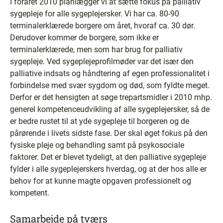
I foråret 2010 planlægger vi at sætte fokus på palliativ
sygepleje for alle sygeplejersker. Vi har ca. 80-90
terminalerklærede borgere om året, hvoraf ca. 30 dør.
Derudover kommer de borgere, som ikke er
terminalerklærede, men som har brug for palliativ
sygepleje. Ved sygeplejeprofilmøder var det især den
palliative indsats og håndtering af egen professionalitet i
forbindelse med svær sygdom og død, som fyldte meget.
Derfor er det hensigten at søge trepartsmidler i 2010 mhp.
generel kompetenceudvikling af alle sygeplejersker, så de
er bedre rustet til at yde sygepleje til borgeren og de
pårørende i livets sidste fase. Der skal øget fokus på den
fysiske pleje og behandling samt på psykosociale
faktorer. Det er blevet tydeligt, at den palliative sygepleje
fylder i alle sygeplejerskers hverdag, og at der hos alle er
behov for at kunne magte opgaven professionelt og
kompetent.
Samarbejde på tværs