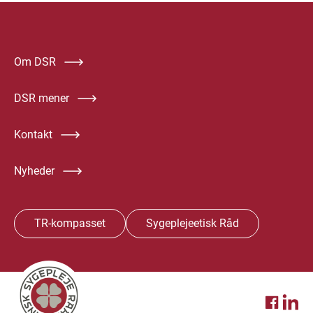
Om DSR
DSR mener
Kontakt
Nyheder
TR-kompasset
Sygeplejeetisk Råd