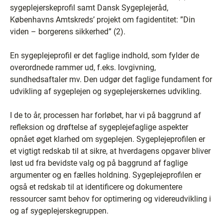
sygeplejerskeprofil samt Dansk Sygeplejeråd,
Københavns Amtskreds’ projekt om fagidentitet: ”Din
viden – borgerens sikkerhed” (2).
En sygeplejeprofil er det faglige indhold, som fylder de
overordnede rammer ud, f.eks. lovgivning,
sundhedsaftaler mv. Den udgør det faglige fundament for
udvikling af sygeplejen og sygeplejerskernes udvikling.
I de to år, processen har forløbet, har vi på baggrund af
refleksion og drøftelse af sygeplejefaglige aspekter
opnået øget klarhed om sygeplejen. Sygeplejeprofilen er
et vigtigt redskab til at sikre, at hverdagens opgaver bliver
løst ud fra bevidste valg og på baggrund af faglige
argumenter og en fælles holdning. Sygeplejeprofilen er
også et redskab til at identificere og dokumentere
ressourcer samt behov for optimering og videreudvikling i
og af sygeplejerskegruppen.