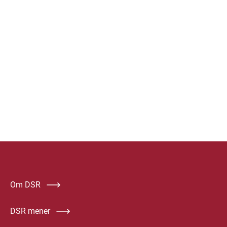
Om DSR
DSR mener