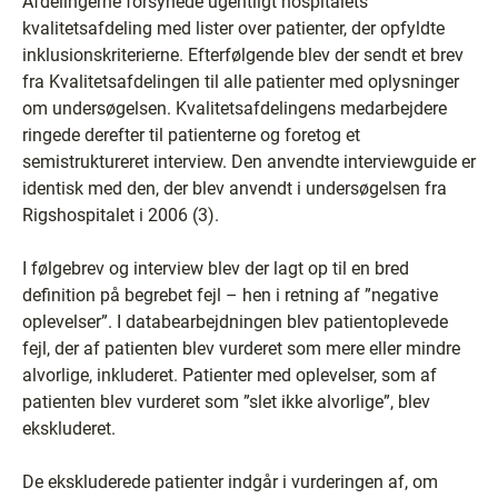
Afdelingerne forsynede ugentligt hospitalets
kvalitetsafdeling med lister over patienter, der opfyldte
inklusionskriterierne. Efterfølgende blev der sendt et brev
fra Kvalitetsafdelingen til alle patienter med oplysninger
om undersøgelsen. Kvalitetsafdelingens medarbejdere
ringede derefter til patienterne og foretog et
semistruktureret interview. Den anvendte interviewguide er
identisk med den, der blev anvendt i undersøgelsen fra
Rigshospitalet i 2006 (3).
I følgebrev og interview blev der lagt op til en bred
definition på begrebet fejl – hen i retning af ”negative
oplevelser”. I databearbejdningen blev patientoplevede
fejl, der af patienten blev vurderet som mere eller mindre
alvorlige, inkluderet. Patienter med oplevelser, som af
patienten blev vurderet som ”slet ikke alvorlige”, blev
ekskluderet.
De ekskluderede patienter indgår i vurderingen af, om