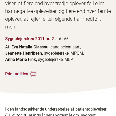
viser, at flere end hver tredje oplever fejl eller
har negative oplevelser, og flere end hver femte
oplever, at fejlen efterfølgende har medført
mén.
Sygeplejersken 2011 nr. 2
, s. 61-65
Af:
Eva Natalia Glassou,
cand.scient.san.,
Jeanette Henriksen,
sygeplejerske, MPQM,
Anna Marie Fink,
sygeplejerske, MLP
Print artiklen
I den landsdækkende undersøgelse af patientoplevelser
(LUP) for 2009 indgår der spørgsmål om, hvorvidt