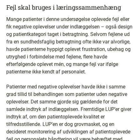
Fejl skal bruges i læringssammenhæng
Mange patienter i denne undersøgelse oplevede fejl eller
fik negative oplevelser under indlæggelsen – også design
og patientkategori taget i betragtning. Selvom fejlene ud
fra en sundhedsfaglig betragtning ofte ikke var alvorlige,
havde patienterne hyppigt oplevet frustration, ubehag og
utryghed i forbindelse med fejlene, flere havde
efterfølgende oplevet mén, og mange fejl var ifølge
patienterne ikke kendt af personalet.
Patienter med negative oplevelser havde ikke i samme
grad tillid til behandlingen som patienter uden negative
oplevelser. Det samme gjorde sig gældende for det
samlede indtryk af indlæggelsen. Fremtidige LUP’er giver
indtryk af, om den patientoplevede kvalitet er
tilfredsstillende. LUP’en er dog grovmasket, og en
decideret monitorering af udviklingen af patientoplevede
fejl og personalets håndtering vil være behæftet med