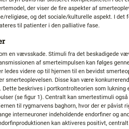
temodel, der viser de fire aspekter af smerteoplev
lle/religiøse, og det sociale/kulturelle aspekt. I d
teres til patienter i den palliative fase.
er
om en vævsskade. Stimuli fra det beskadigede væv o
 transmissionen af smerteimpulsen kan følges gen
er ledes videre op til hjernen til en bevidst smerte
er smerteoplevelsen. Disse kan være konkurrerende
. Dette beskrives i portkontrolteorien som lukning e
ulser (se figur 1). Centralt kan smertestimuli ogs
rnen til rygmarvens baghorn, hvor der er påvist r
ange interneuroner indeholdende endorfiner og 
dorfinproduktionen kan aktiveres positivt, centralt 