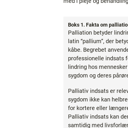
med i pleje og behandlin
Boks 1. Fakta om palliati
Palliation betyder lind
latin “pallium”, der bet
kåbe. Begrebet anvend
professionelle indsats 
lindring hos mennesker
sygdom og deres pårør
Palliativ indsats er rele
sygdom ikke kan helbre
for kortere eller længere
Palliativ indsats kan d
samtidig med livsforl