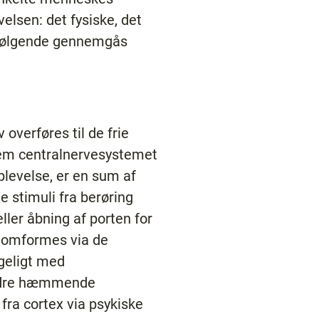
elsen: det fysiske, det
et følgende gennemgås
verføres til de frie
nem centralnervesystemet
oplevelse, er en sum af
 stimuli fra berøring
ller åbning af porten for
å omformes via de
igeligt med
andre hæmmende
fra cortex via psykiske