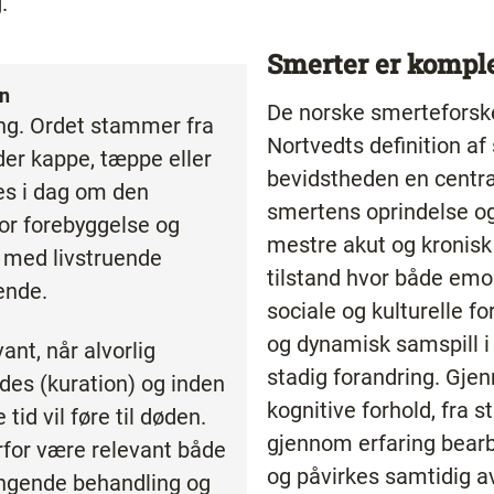
g.
Smerter er kompl
on
De norske smerteforsk
ring. Ordet stammer fra
Nortvedts definition af
yder kappe, tæppe eller
bevidstheden en central
es i dag om den
smertens oprindelse og
for forebyggelse og
mestre akut og kronisk
 med livstruende
tilstand hvor både emos
ende.
sociale og kulturelle fo
og dynamisk samspill i
vant, når alvorlig
stadig forandring. Gj
des (kuration) og inden
kognitive forhold, fra 
 tid vil føre til døden.
gjennom erfaring bearb
erfor være relevant både
og påvirkes samtidig a
ængende behandling og