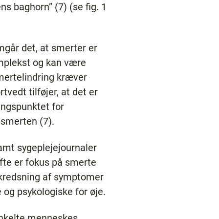
s baghorn” (7) (se fig. 1
mgår det, at smerter er
mplekst og kan være
mertelindring kræver
edt tilføjer, at det er
angspunktet for
 smerten (7).
 samt sygeplejejournaler
ofte er fokus på smerte
ndkredsning af symptomer
 og psykologiske for øje.
 enkelte menneskes