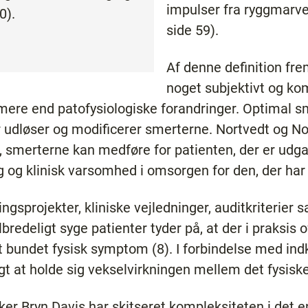
impulser fra ryggmarven
0).
side 59).
Af denne definition fre
noget subjektivt og ko
ere end patofysiologiske forandringer. Optimal s
 udløser og modificerer smerterne. Nortvedt og Nortv
e, smerterne kan medføre for patienten, der er udg
 og klinisk varsomhed i omsorgen for den, der har
ingsprojekter, kliniske vejledninger, auditkriterier
bredeligt syge patienter tyder på, at der i praksis 
igt bundet fysisk symptom (8). I forbindelse med i
igt at holde sig vekselvirkningen mellem det fysiske
er Bryn Davis har skitseret kompleksiteten i det