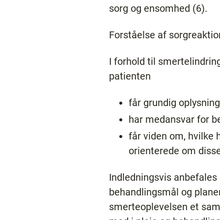
sorg og ensomhed (6).
Forståelse af sorgreaktio
I forhold til smertelindri
patienten
får grundig oplysni
har medansvar for b
får viden om, hvilke
orienterede om disse
Indledningsvis anbefales
behandlingsmål og planer
smerteoplevelsen et sama