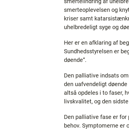
smertelindring af uhelbred
smerteoplevelsen og knyt
kriser samt katarsistænkn
uhelbredeligt syge og dø
Her er en afklaring af beg
Sundhedsstyrelsen er beg
døende”.
Den palliative indsats om
den uafvendeligt døende he
altså opdeles i to faser,
livskvalitet, og den sidst
Den palliative fase er fo
behov. Symptomerne er oft