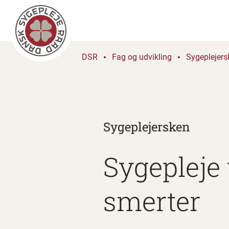
DSR
Fag og udvikling
Sygeplejers
Sygeplejersken
Sygepleje
smerter