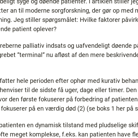
eligt syge og døende patienter. I artiklen stiller je
ter an til moderne sorgforskning, der gør op med m
ing. Jeg stiller spørgsmålet: Hvilke faktorer påvir
ende patient oplever?
reberne palliativ indsats og uafvendeligt døende på
rebet ”terminal” nu afløst af den mere beskrivend
fatter hele perioden efter ophør med kurativ behan
nviser til de sidste få uger, dage eller timer. Den 
 hvor den første fokuserer på forbedring af patient
e fokuserer på en værdig død (2) (se boks 1 her på s
r patienten en dynamisk tilstand med pludselige sk
e meget komplekse, f.eks. kan patienten have fler