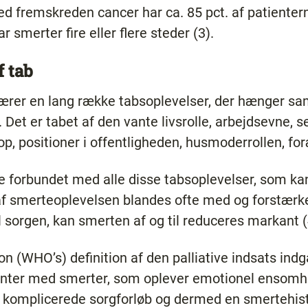
d fremskreden cancer har ca. 85 pct. af patiente
r smerter fire eller flere steder (3).
f tab
bærer en lang række tabsoplevelser, der hænger 
Det er tabet af den vante livsrolle, arbejdsevne, s
op, positioner i offentligheden, husmoderrollen, fo
e forbundet med alle disse tabsoplevelser, som kan
 af smerteoplevelsen blandes ofte med og forstærke
l sorgen, kan smerten af og til reduceres markant (
n (WHO’s) definition af den palliative indsats indg
ienter med smerter, som oplever emotionel ensomh
e komplicerede sorgforløb og dermed en smertehis