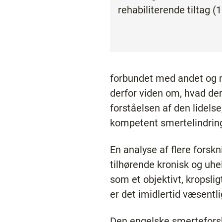
rehabiliterende tiltag (1
forbundet med andet og m
derfor viden om, hvad der
forståelsen af den lidels
kompetent smertelindring
En analyse af flere forskn
tilhørende kronisk og uhel
som et objektivt, kropsl
er det imidlertid væsentl
Den engelske smerteforsk