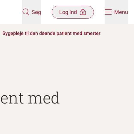
Søg
Log Ind
Menu
Sygepleje til den døende patient med smerter
tient med