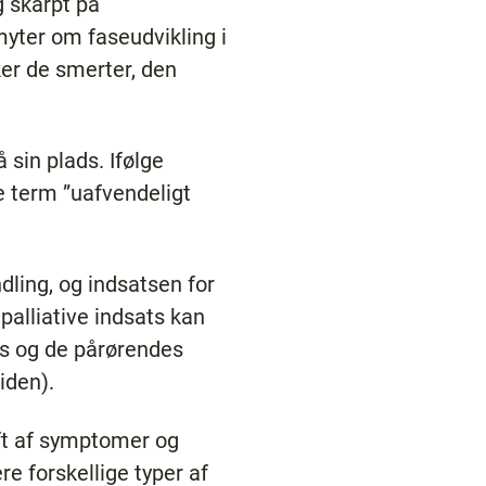
g skarpt på
yter om faseudvikling i
ker de smerter, den
 sin plads. Ifølge
e term ”uafvendeligt
dling, og indsatsen for
palliative indsats kan
ens og de pårørendes
iden).
ift af symptomer og
e forskellige typer af