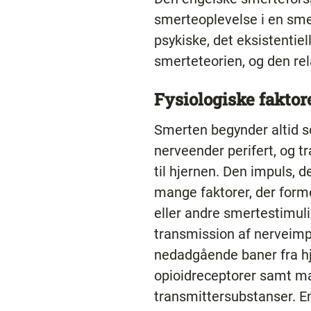
smerteoplevelse i en smer
psykiske, det eksistentie
smerteteorien, og den rela
Fysiologiske faktor
Smerten begynder altid s
nerveender perifert, og
til hjernen. Den impuls, d
mange faktorer, der form
eller andre smertestimuli
transmission af nerveimp
nedadgående baner fra hje
opioidreceptorer samt m
transmittersubstanser. En