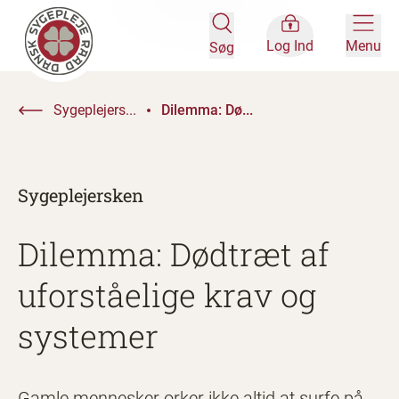
Log Ind
Menu
Søg
Sygeplejers...
Dilemma: Dø...
Sygeplejersken
Dilemma: Dødtræt af
uforståelige krav og
systemer
Gamle mennesker orker ikke altid at surfe på