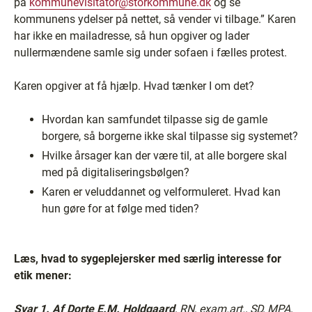
på
kommunevisitator@storkommune.dk
og se
kommunens ydelser på nettet, så vender vi tilbage.” Karen
har ikke en mailadresse, så hun opgiver og lader
nullermændene samle sig under sofaen i fælles protest.
Karen opgiver at få hjælp. Hvad tænker I om det?
Hvordan kan samfundet tilpasse sig de gamle
borgere, så borgerne ikke skal tilpasse sig systemet?
Hvilke årsager kan der være til, at alle borgere skal
med på digitaliseringsbølgen?
Karen er veluddannet og velformuleret. Hvad kan
hun gøre for at følge med tiden?
Læs, hvad to sygeplejersker med særlig interesse for
etik mener:
Svar 1.
Af Dorte E.M. Holdgaard
, RN, exam.art., SD, MPA,