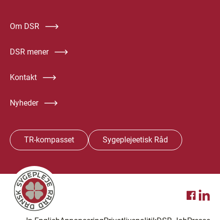
Om DSR
DSR mener
Kontakt
Nyheder
TR-kompasset
Sygeplejeetisk Råd