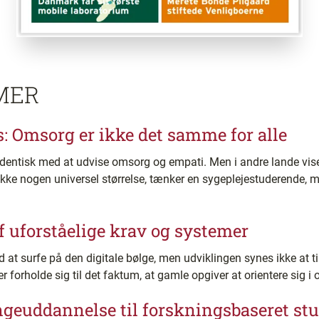
MER
s: Omsorg er ikke det samme for alle
 identisk med at udvise omsorg og empati. Men i andre lande vi
kke nogen universel størrelse, tænker en sygeplejestuderende, 
 uforståelige krav og systemer
 at surfe på den digitale bølge, men udviklingen synes ikke at t
r forholde sig til det faktum, at gamle opgiver at orientere sig 
ingeuddannelse til forskningsbaseret stu