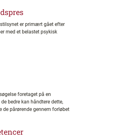
idspres
tilsynet er primært gået efter
der med et belastet psykisk
søgelse foretaget på en
de bedre kan håndtere dette,
ere de pårørende gennem forløbet
etencer