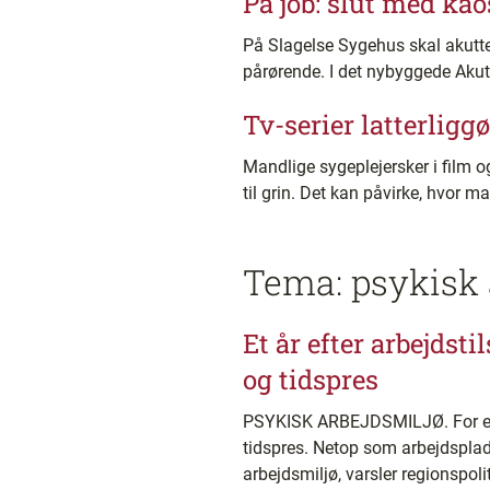
På job: slut med ka
På Slagelse Sygehus skal akutte
pårørende. I det nybyggede Akuth
Tv-serier latterligg
Mandlige sygeplejersker i film og 
til grin. Det kan påvirke, hvor 
Tema: psykisk 
Et år efter arbejds
og tidspres
PSYKISK ARBEJDSMILJØ. For et å
tidspres. Netop som arbejdsplad
arbejdsmiljø, varsler regionspoli