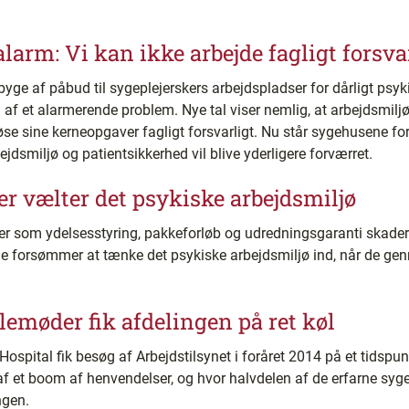
alarm: Vi kan ikke arbejde fagligt forsva
 byge af påbud til sygeplejerskers arbejdspladser for dårligt psy
f et alarmerende problem. Nye tal viser nemlig, at arbejdsmiljøe
øse sine kerneopgaver fagligt forsvarligt. Nu står sygehusene for
ejdsmiljø og patientsikkerhed vil blive yderligere forværret.
er vælter det psykiske arbejdsmiljø
er som ydelsesstyring, pakkeforløb og udredningsgaranti skader
e forsømmer at tænke det psykiske arbejdsmiljø ind, når de ge
lemøder fik afdelingen på ret køl
spital fik besøg af Arbejdstilsynet i foråret 2014 på et tidspun
 et boom af henvendelser, og hvor halvdelen af de erfarne sygepl
ngen.