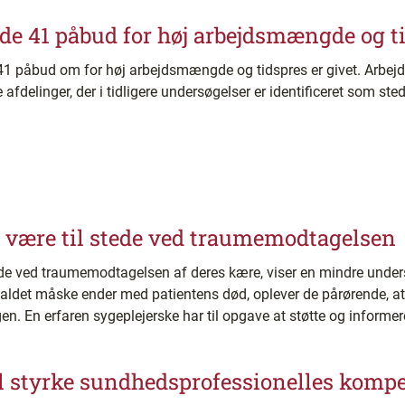
e 41 påbud for høj arbejdsmængde og t
 41 påbud om for høj arbejdsmængde og tidspres er givet. Arbejds
afdelinger, der i tidligere undersøgelser er identificeret som ste
 være til stede ved traumemodtagelsen
ede ved traumemodtagelsen af deres kære, viser en mindre under
ldet måske ender med patientens død, oplever de pårørende, at 
en. En erfaren sygeplejerske har til opgave at støtte og inform
l styrke sundhedsprofessionelles komp