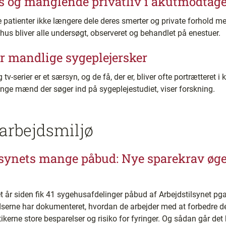
os og manglende privatliv i akutmodtag
 patienter ikke længere dele deres smerter og private forhold me
us bliver alle undersøgt, observeret og behandlet på enestuer.
ør mandlige sygeplejersker
tv-serier er et særsyn, og de få, der er, bliver ofte portrætteret i
mange mænd der søger ind på sygeplejestudiet, viser forskning.
arbejdsmiljø
tilsynets mange påbud: Nye sparekrav ø
r siden fik 41 sygehusafdelinger påbud af Arbejdstilsynet pg
serne har dokumenteret, hvordan de arbejder med at forbedre d
tikerne store besparelser og risiko for fyringer. Og sådan går det