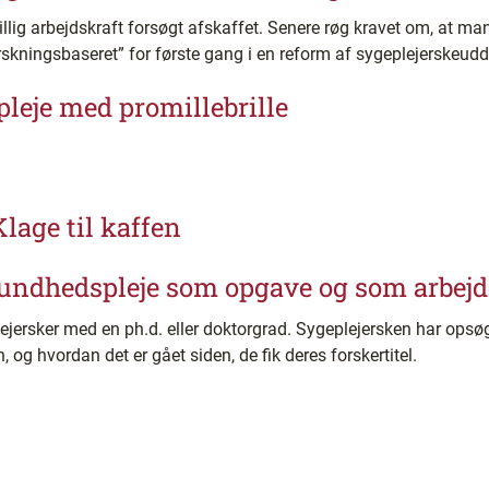
llig arbejdskraft forsøgt afskaffet. Senere røg kravet om, at man
rskningsbaseret” for første gang i en reform af sygeplejerskeud
leje med promillebrille
Klage til kaffen
: Sundhedspleje som opgave og som arbejd
ejersker med en ph.d. eller doktorgrad. Sygeplejersken har opsøg
, og hvordan det er gået siden, de fik deres forskertitel.