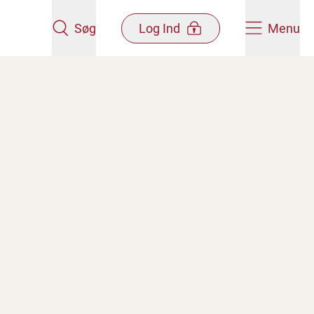
Søg
Log Ind
Menu