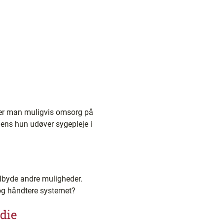
ser man muligvis omsorg på
mens hun udøver sygepleje i
ilbyde andre muligheder.
i og håndtere systemet?
die