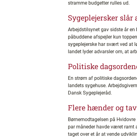
stramme budgetter rulles ud.
Sygeplejersker slår 
Arbejdstilsynet gav sidste år en
påbuddene afspejler kun toppen a
sygeplejerske har svært ved at l
landet lyder advarsler om, at arb
Politiske dagsorden
En strøm af politiske dagsorden
landets sygehuse. Arbejdsgivern
Dansk Sygeplejeråd.
Flere hænder og tav
Børnemodtagelsen på Hvidovre Ho
par måneder havde været ramt af
taget over et år at vende udvikli