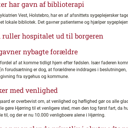
er har gavn af biblioterapi
iatrien Vest, Holstebro, har en af afsnittets sygeplejersker taget 
 lokale bibliotek. Det gavner patienterne og hjælper sygeplejers
ruller hospitalet ud til borgeren
gavner nybagte forældre
fordel af at komme tidligt hjem efter fødslen. Især faderen ko
 En forudsætning er dog, at forældrene inddrages i beslutningen, 
rådgivning fra sygehus og kommune.
er med venlighed
aard er overbevist om, at venlighed og høflighed gør os alle gl
e gøre Hjørring til et venligere sted, men den tog først fart, da 
til, og der er nu 10.000 venligboere alene i Hjørring.