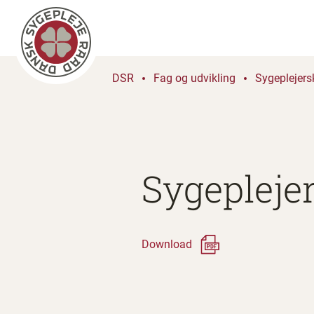
DSR
Fag og udvikling
Sygeplejers
Sygeplejer
Download