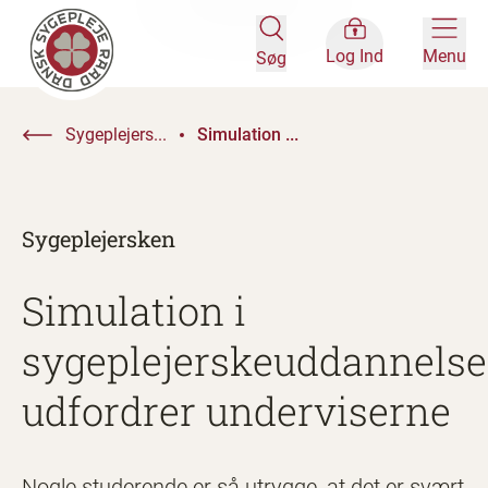
Log Ind
Menu
Søg
Sygeplejers...
Simulation ...
Sygeplejersken
Simulation i
sygeplejerskeuddannels
udfordrer underviserne
Nogle studerende er så utrygge, at det er svært