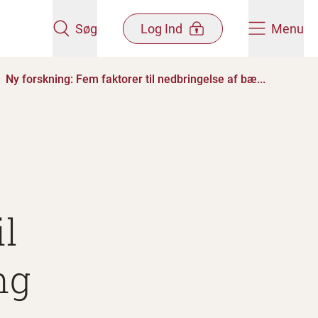
Søg
Log Ind
Menu
Ny forskning: Fem faktorer til nedbringelse af bæ...
il
ng