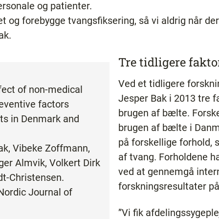
rsonale og patienter.
øbet og forebygge tvangsfiksering, så vi aldrig når der
ak.
Tre tidligere fakto
Ved et tidligere forsk
fect of non-medical
Jesper Bak i 2013 tre f
eventive factors
brugen af bælte. Forsk
its in Denmark and
brugen af bælte i Danm
på forskellige forhold
ak, Vibeke Zoffmann,
af tvang. Forholdene ha
ger Almvik, Volkert Dirk
ved at gennemgå inter
t-Christensen.
forskningsresultater p
Nordic Journal of
”Vi fik afdelingssygepl