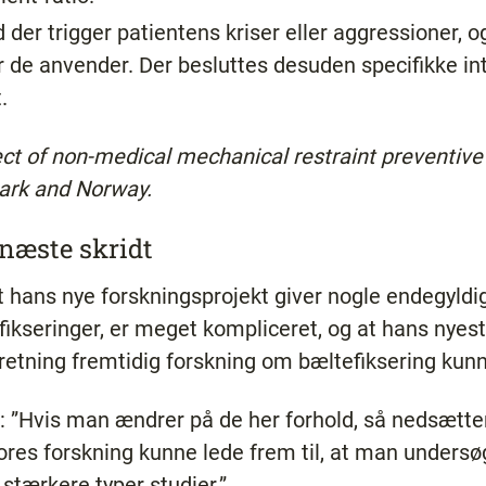
d der trigger patientens kriser eller aggressioner, o
 de anvender. Der besluttes desuden specifikke inte
.
ect of non-medical mechanical restraint preventiv
mark and Norway.
næste skridt
 hans nye forskningsprojekt giver nogle endegyldige
sfikseringer, er meget kompliceret, og at hans nyes
n retning fremtidig forskning om bæltefiksering kun
ge: ”Hvis man ændrer på de her forhold, så nedsætt
ores forskning kunne lede frem til, at man undersøgt
 stærkere typer studier.”