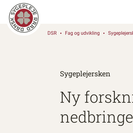
DSR
Fag og udvikling
Sygeplejers
Sygeplejersken
Ny forskni
nedbringel