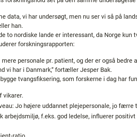
s forskningshold set på den samme undersøgelse i 
e data, vi har undersøgt, men nu ser vi så på lan
ller han.
de to nordiske lande er interessant, da Norge kun t
derer forskningsrapporten:
mere personale pr. patient, og der er også bedre a
nd vi har i Danmark,” fortæller Jesper Bak.
ebygge tvangsfiksering, som forskerne i dag har fund
 vikarer.
au: Jo højere uddannet plejepersonale, jo færre t
 arbejdsmiljø, f.eks. god ledelse, influerer positivt
ent-ratio.