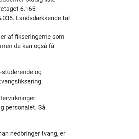
retaget 6.165
 5.035. Landsdækkende tal
ger af fikseringerne som
 men de kan også få
.-studerende og
tvangsfiksering.
ftervirkninger:
ig personalet. Så
an nedbringer tvang, er