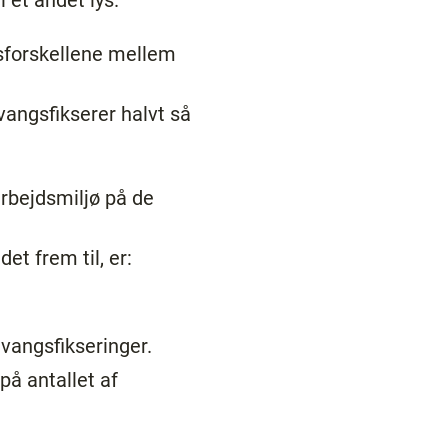
et andet lys.
dsforskellene mellem
vangsfikserer halvt så
rbejdsmiljø på de
et frem til, er:
vangsfikseringer.
 på antallet af