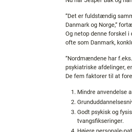
Nu har Jesper Bak og han
”Det er fuldstændig samm
Danmark og Norge,” fortæ
Og netop denne forskel i 
ofte som Danmark, konklu
”Nordmændene har f.eks. 
psykiatriske afdelinger, e
De fem faktorer til at for
Mindre anvendelse af
Grunduddannelsesnive
Godt psykisk og fysisk
tvangsfikseringer.
Højere personale-pati