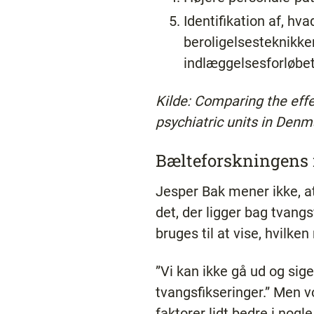
Identifikation af, hva
beroligelsesteknikker
indlæggelsesforløbet
Kilde: Comparing the eff
psychiatric units in Den
Bælteforskningens 
Jesper Bak mener ikke, at
det, der ligger bag tvang
bruges til at vise, hvilke
”Vi kan ikke gå ud og si
tvangsfikseringer.” Men v
faktorer lidt bedre i nogle