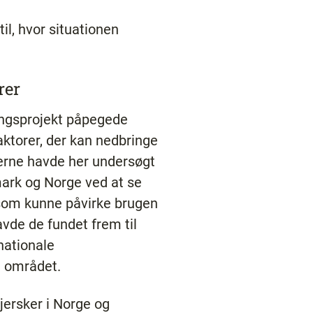
til, hvor situationen
rer
ningsprojekt påpegede
aktorer, der kan nedbringe
erne havde her undersøgt
ark og Norge ved at se
, som kunne påvirke brugen
vde de fundet frem til
nationale
å området.
ejersker i Norge og