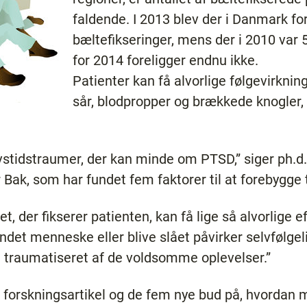
faldende. I 2013 blev der i Danmark fo
bæltefikseringer, mens der i 2010 var
for 2014 foreligger endnu ikke.
Patienter kan få alvorlige følgevirknin
sår, blodpropper og brækkede knogler,
ivstidstraumer, der kan minde om PTSD,” siger ph.d
Bak, som har fundet fem faktorer til at forebygge 
t, der fikserer patienten, kan få lige så alvorlige e
andet menneske eller blive slået påvirker selvfølgel
e traumatiseret af de voldsomme oplevelser.”
forskningsartikel og de fem nye bud på, hvordan m