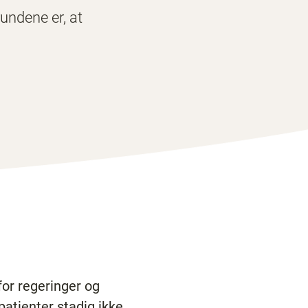
undene er, at
or regeringer og
patienter stadig ikke