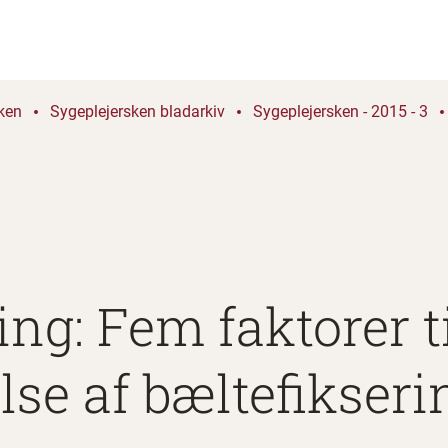
ken
Sygeplejersken bladarkiv
Sygeplejersken - 2015 - 3
ng: Fem faktorer t
se af bæltefikseri