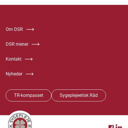
Om DSR
DSR mener
Kontakt
Nyheder
TR-kompasset
Sygeplejeetisk Råd