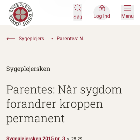
Log Ind
Menu
Søg
Sygeplejers...
Parentes: N...
Sygeplejersken
Parentes: Når sygdom
forandrer kroppen
permanent
Sygeplejersken 2015 nr. 3
, s. 28-29