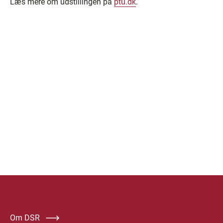
Læs mere om udstillingen på
ptu.dk
.
Om DSR