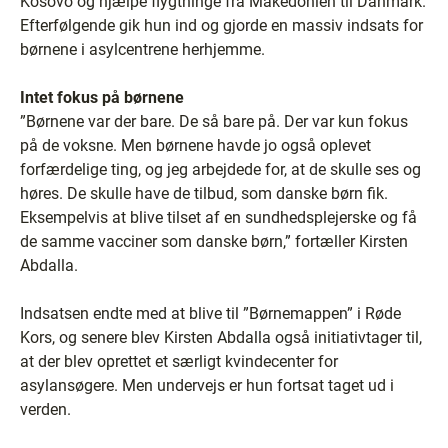
Kosovo og hjælpe flygtninge fra Makedonien til Danmark.
Efterfølgende gik hun ind og gjorde en massiv indsats for
børnene i asylcentrene herhjemme.
Intet fokus på børnene
”Børnene var der bare. De så bare på. Der var kun fokus
på de voksne. Men børnene havde jo også oplevet
forfærdelige ting, og jeg arbejdede for, at de skulle ses og
høres. De skulle have de tilbud, som danske børn fik.
Eksempelvis at blive tilset af en sundhedsplejerske og få
de samme vacciner som danske børn,” fortæller Kirsten
Abdalla.
Indsatsen endte med at blive til ”Børnemappen” i Røde
Kors, og senere blev Kirsten Abdalla også initiativtager til,
at der blev oprettet et særligt kvindecenter for
asylansøgere. Men undervejs er hun fortsat taget ud i
verden.