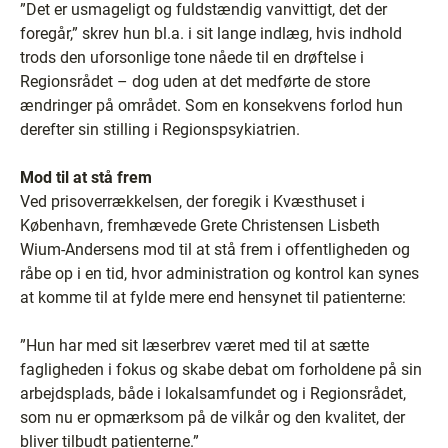
”Det er usmageligt og fuldstændig vanvittigt, det der
foregår,” skrev hun bl.a. i sit lange indlæg, hvis indhold
trods den uforsonlige tone nåede til en drøftelse i
Regionsrådet – dog uden at det medførte de store
ændringer på området. Som en konsekvens forlod hun
derefter sin stilling i Regionspsykiatrien.
Mod til at stå frem
Ved prisoverrækkelsen, der foregik i Kvæsthuset i
København, fremhævede Grete Christensen Lisbeth
Wium-Andersens mod til at stå frem i offentligheden og
råbe op i en tid, hvor administration og kontrol kan synes
at komme til at fylde mere end hensynet til patienterne:
”Hun har med sit læserbrev været med til at sætte
fagligheden i fokus og skabe debat om forholdene på sin
arbejdsplads, både i lokalsamfundet og i Regionsrådet,
som nu er opmærksom på de vilkår og den kvalitet, der
bliver tilbudt patienterne.”