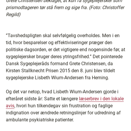
Grete Christensen beklaget, at kun få sygeplejersker som
prismodtageren tør stå frem og sige fra. (Foto: Christoffer
Regild)
”Tavshedspligten skal selvfølgelig overholdes. Men i en
tid, hvor besparelser og effektiviseringer præger den
politiske dagsorden, er det vigtigere end nogensinde før, at
sygeplejersker bruger deres ytringsfrihed.” Det pointerede
Dansk Sygeplejeråds formand Grete Christensen, da
Kirsten Stallknecht Prisen 2015 den 8. juni blev tildelt
sygeplejerske Lisbeth Wium-Andersen fra Herning.
Og det var netop, hvad Lisbeth Wium-Andersen gjorde i
efteråret sidste år: Satte et længere
læserbrev i den lokale
avis
, hvori hun tilkendegav sin frustration og faglige
indignation over ændrede retningslinjer for udredning af
ambulante psykiatriske patienter.