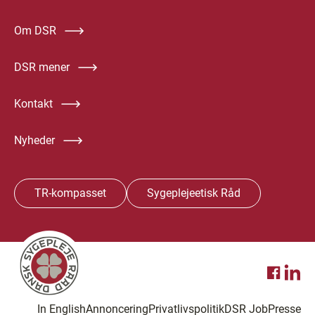
Om DSR
DSR mener
Kontakt
Nyheder
TR-kompasset
Sygeplejeetisk Råd
In English
Annoncering
Privatlivspolitik
DSR Job
Presse