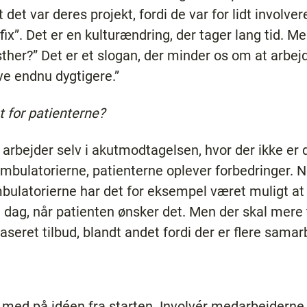
at det var deres projekt, fordi de var for lidt involv
fix”. Det er en kulturændring, der tager lang tid. Men
sther?” Det er et slogan, der minder os om at arbe
ive endnu dygtigere.”
 for patienterne?
 arbejder selv i akutmodtagelsen, hvor der ikke er d
mbulatorierne, patienterne oplever forbedringer. N
ulatorierne har det for eksempel været muligt at 
g, når patienten ønsker det. Men der skal mere til
aseret tilbud, blandt andet fordi der er flere samar
t med på idéen fra starten. Involvér medarbejderne