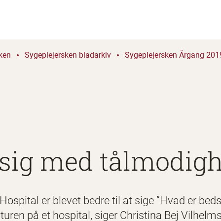
ken
Sygeplejersken bladarkiv
Sygeplejersken Årgang 2019
sig med tålmodig
spital er blevet bedre til at sige ”Hvad er beds
lturen på et hospital, siger Christina Bej Vilhelm