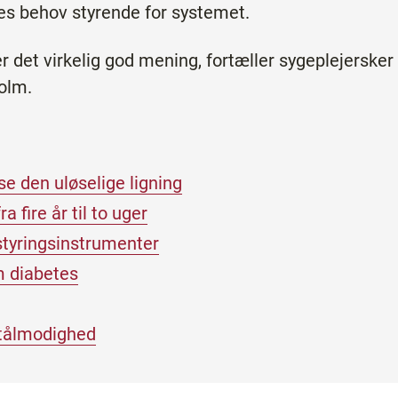
nes behov styrende for systemet.
r det virkelig god mening, fortæller sygeplejersker 
olm.
 den uløselige ligning
a fire år til to uger
 styringsinstrumenter
m diabetes
tålmodighed