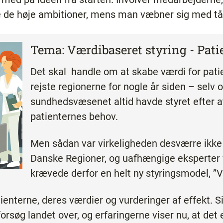
are de høje ambitioner, mens man væbner sig med t
Tema: Værdibaseret styring - Pati
Det skal handle om at skabe værdi for pati
rejste regionerne for nogle år siden – selv 
sundhedsvæsenet altid havde styret efter a
patienternes behov.
Men sådan var virkeligheden desværre ikke 
Danske Regioner, og uafhængige eksperter 
krævede derfor en helt ny styringsmodel, ”V
tienterne, deres værdier og vurderinger af effekt. S
orsøg landet over, og erfaringerne viser nu, at de