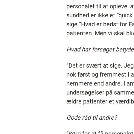
personalet til at opleve, 
sundhed er ikke et ”quick 
sige ”Hvad er bedst for E
patienten. Men vi skal bl
Hvad har forsøget betydet
”Det er svært at sige. Jeg
nok først og fremmest i a
nemmere end andre. I amb
undersøgelser på samme da
ældre patienter et værdib
Gode råd til andre?
”Sørg for at få personale