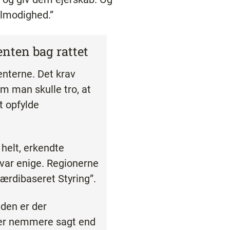
ålmodighed.”
enten bag rattet
enterne. Det krav
om man skulle tro, at
t opfylde
helt, erkendte
var enige. Regionerne
ærdibaseret Styring”.
iden er der
t er nemmere sagt end