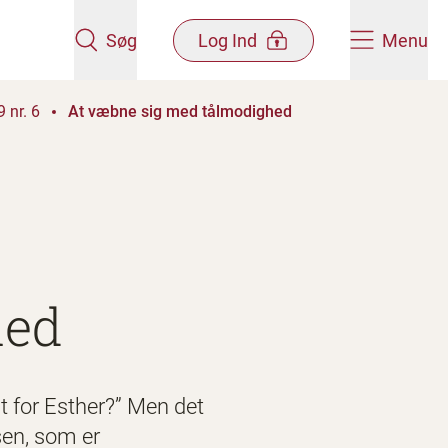
Søg
Log Ind
Menu
 nr. 6
At væbne sig med tålmodighed
hed
t for Esther?” Men det
sen, som er