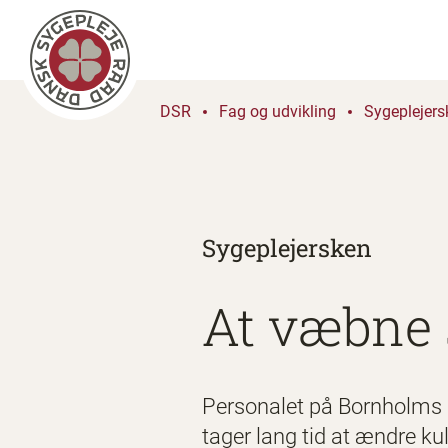
DSR
Fag og udvikling
Sygeplejers
Sygeplejersken
At væbne 
Personalet på Bornholms Ho
tager lang tid at ændre ku