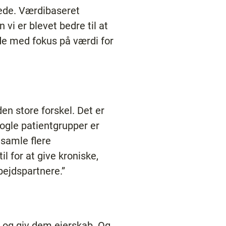
erede. Værdibaseret
 vi er blevet bedre til at
jde med fokus på værdi for
en store forskel. Det er
ogle patientgrupper er
samle flere
 for at give kroniske,
bejdspartnere.”
, og giv dem ejerskab. Og