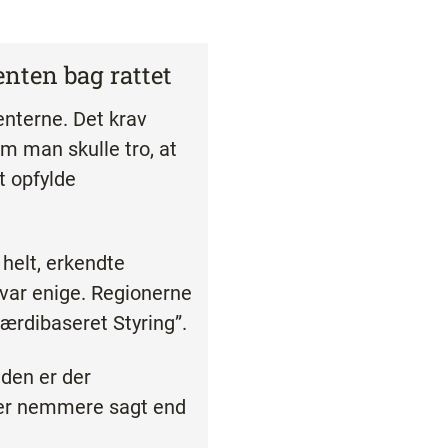
enten bag rattet
enterne. Det krav
om man skulle tro, at
t opfylde
helt, erkendte
var enige. Regionerne
ærdibaseret Styring”.
iden er der
t er nemmere sagt end