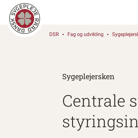
DSR
Fag og udvikling
Sygeplejers
Sygeplejersken
Centrale s
styringsi