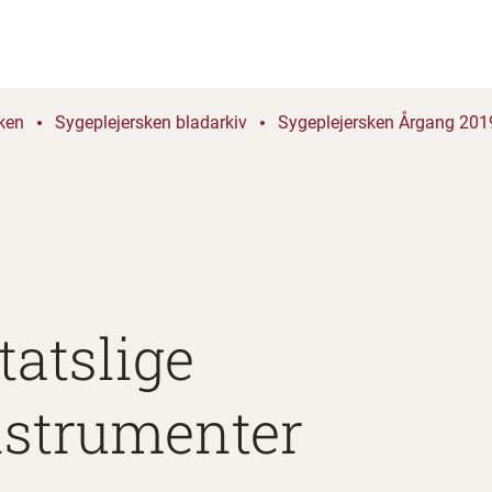
ken
Sygeplejersken bladarkiv
Sygeplejersken Årgang 2019
tatslige
nstrumenter