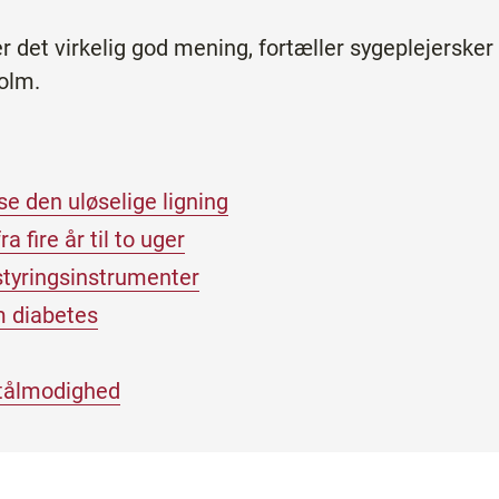
r det virkelig god mening, fortæller sygeplejersker 
olm.
 den uløselige ligning
a fire år til to uger
 styringsinstrumenter
m diabetes
tålmodighed