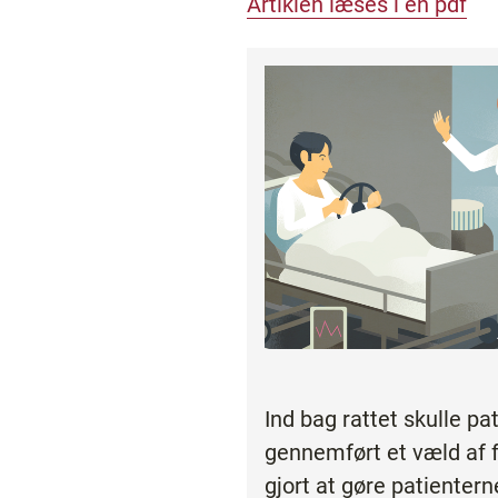
Artiklen læses i en pdf
Ind bag rattet skulle pa
gennemført et væld af f
gjort at gøre patienter