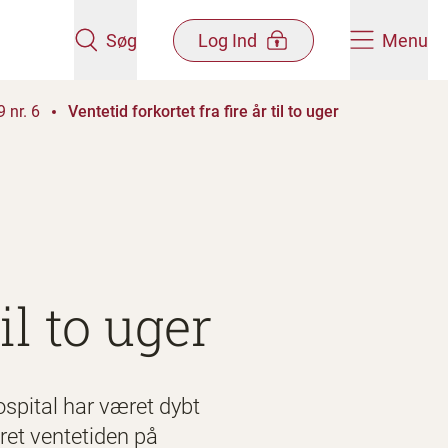
Søg
Log Ind
Menu
 nr. 6
Ventetid forkortet fra fire år til to uger
il to uger
spital har været dybt
eret ventetiden på