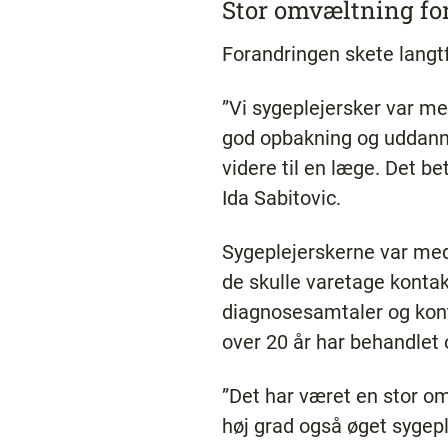
Stor omvæltning for
Forandringen skete langtf
”Vi sygeplejersker var meg
god opbakning og uddannels
videre til en læge. Det be
Ida Sabitovic.
Sygeplejerskerne var med 
de skulle varetage kontak
diagnosesamtaler og kontr
over 20 år har behandlet 
”Det har været en stor o
høj grad også øget sygepl