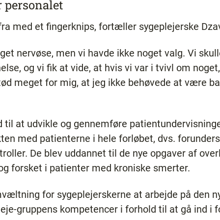
 personalet
ra med et fingerknips, fortæller sygeplejerske Dzav
et nervøse, men vi havde ikke noget valg. Vi skulle 
e, og vi fik at vide, at hvis vi var i tvivl om noget
tød meget for mig, at jeg ikke behøvede at være bang
til at udvikle og gennemføre patientundervisningen
ten med patienterne i hele forløbet, dvs. forunders
oller. De blev uddannet til de nye opgaver af overl
og forsket i patienter med kroniske smerter.
mvæltning for sygeplejerskerne at arbejde på den n
eje-gruppens kompetencer i forhold til at gå ind i 