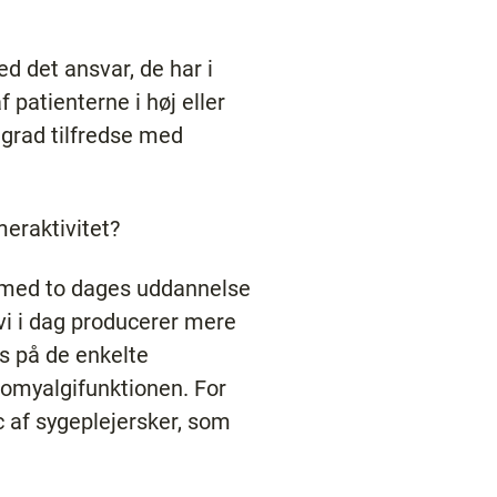
d det ansvar, de har i
f patienterne i høj eller
 grad tilfredse med
eraktivitet?
ig med to dages uddannelse
, vi i dag producerer mere
es på de enkelte
romyalgifunktionen. For
c af sygeplejersker, som