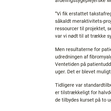
afdelingssygeplejerske M
”Vi fik erstattet taksta
såkaldt meraktivitets-proj
ressourcer til projektet, 
var vi nødt til at trække 
Men resultaterne for pati
udredningen af fibromyalg
Ventetiden på patientuddan
uger. Det er blevet mulig
Tidligere var standardtilb
er tilstrækkeligt for hal
de tilbydes kurset på to u