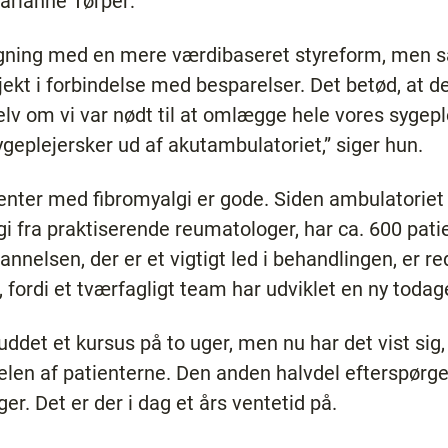
arianne Tørper:
fregning med en mere værdibaseret styreform, men s
ekt i forbindelse med besparelser. Det betød, at de
selv om vi var nødt til at omlægge hele vores sygep
sygeplejersker ud af akutambulatoriet,” siger hun.
enter med fibromyalgi er gode. Siden ambulatoriet
i fra praktiserende reumatologer, har ca. 600 patie
nelsen, der er et vigtigt led i behandlingen, er redu
t, fordi et tværfagligt team har udviklet en ny tod
uddet et kursus på to uger, men nu har det vist sig
vdelen af patienterne. Den anden halvdel efterspørg
ger. Det er der i dag et års ventetid på.