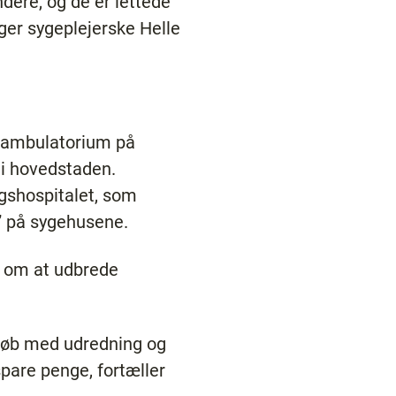
dere, og de er lettede
iger sygeplejerske Helle
t ambulatorium på
 i hovedstaden.
gshospitalet, som
g” på sygehusene.
og om at udbrede
orløb med udredning og
pare penge, fortæller