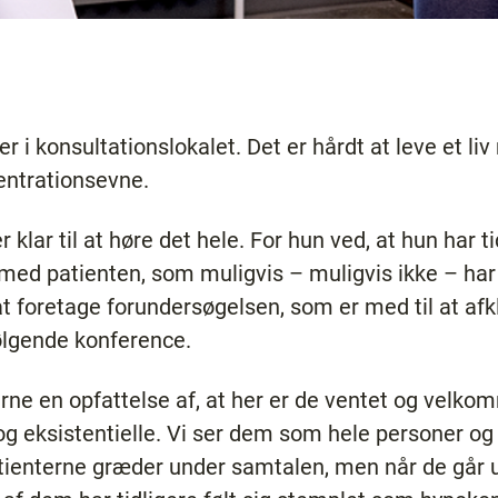
 i konsultationslokalet. Det er hårdt at leve et li
entrationsevne.
 klar til at høre det hele. For hun ved, at hun har ti
med patienten, som muligvis – muligvis ikke – har 
 foretage forundersøgelsen, som er med til at afkla
ølgende konference.
erne en opfattelse af, at her er de ventet og velkom
og eksistentielle. Vi ser dem som hele personer og 
atienterne græder under samtalen, men når de går ud