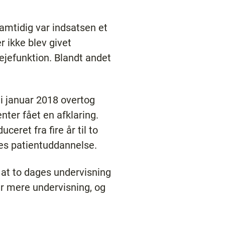
amtidig var indsatsen et
r ikke blev givet
lejefunktion. Blandt andet
 i januar 2018 overtog
nter fået en afklaring.
ceret fra fire år til to
ages patientuddannelse.
, at to dages undervisning
er mere undervisning, og