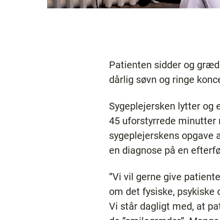
Patienten sidder og græder
dårlig søvn og ringe konc
Sygeplejersken lytter og er
45 uforstyrrede minutter 
sygeplejerskens opgave at
en diagnose på en efterf
”Vi vil gerne give patient
om det fysiske, psykiske 
Vi står dagligt med, at p