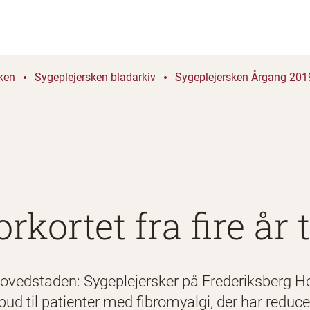
ken
Sygeplejersken bladarkiv
Sygeplejersken Årgang 2019
rkortet fra fire år t
vedstaden: Sygeplejersker på Frederiksberg Ho
tilbud til patienter med fibromyalgi, der har reduc