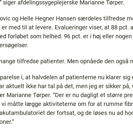
,” siger afdelingssygeplejerske Marianne Tørper.
tovic og Helle Hegner Hansen særdeles tilfredse me
 er med til at levere. Evalueringer viser, at 88 pct. a
ed forløbet som helhed. 96 pct. er i høj eller nogen
ersøgelser.
ange tilfredse patienter. Men opnåede den også m
esparelse i, at halvdelen af patienterne nu klarer s
har aktuelt ikke har tal på det, men jeg er sikker på
r Marianne Tørper. ”Der er nu dagligt et større pr
r vi måtte lægge aktiviteterne om for at rumme fib
kutambulatoriet der fortsat, og de løses nu ad ho
oner.”