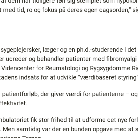
f dem har tidligere følt sig stemplet som hypokon
t med tid, ro og fokus på deres egen dagsorden,” s
 sygeplejersker, læger og en ph.d.-studerende i de
der udreder og behandler patienter med fibromyalgi
r Videncenter for Reumatologi og Rygsygdomme Ri
adens indsats for at udvikle ”værdibaseret styrin
 patientforløb, der giver værdi for patienterne – 
fektivitet.
bulatoriet fik stor frihed til at udforme det nye f
i. Men samtidig var der en bunden opgave med at s