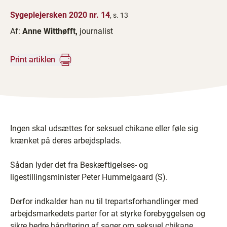
Sygeplejersken 2020 nr. 14
, s. 13
Af:
Anne Witthøfft,
journalist
Print artiklen
Ingen skal udsættes for seksuel chikane eller føle sig
krænket på deres arbejdsplads.
Sådan lyder det fra Beskæftigelses- og
ligestillingsminister Peter Hummelgaard (S).
Derfor indkalder han nu til trepartsforhandlinger med
arbejdsmarkedets parter for at styrke forebyggelsen og
sikre bedre håndtering af sager om seksuel chikane.