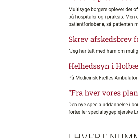
Multisyge borgere oplever det of
på hospitaler og i praksis. Men
patientforløbene, så patienten 
Skrev afskedsbrev f
"Jeg har talt med ham om mulighe
Helhedssyn i Holb
På Medicinsk Fælles Ambulatori
"Fra hver vores plan
Den nye specialuddannelse i borg
fortæller specialsygeplejerske L
I HVERT NUM