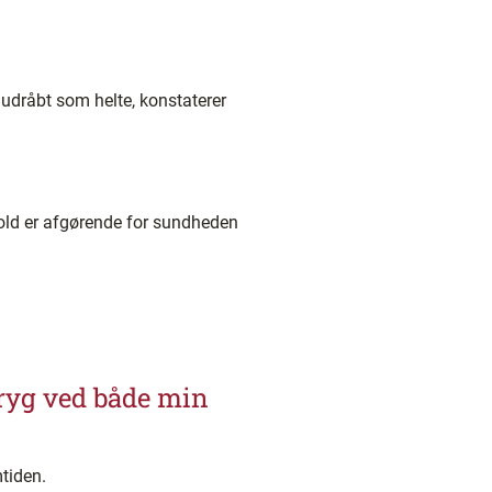
e udråbt som helte, konstaterer
rhold er afgørende for sundheden
tryg ved både min
mtiden.