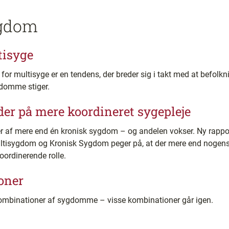
ygdom
tisyge
for multisyge er en tendens, der breder sig i takt med at befolkn
gdomme stiger.
der på mere koordineret sygepleje
ider af mere end én kronisk sygdom – og andelen vokser. Ny rapp
ltisygdom og Kronisk Sygdom peger på, at der mere end nogensi
oordinerende rolle.
oner
 kombinationer af sygdomme – visse kombinationer går igen.