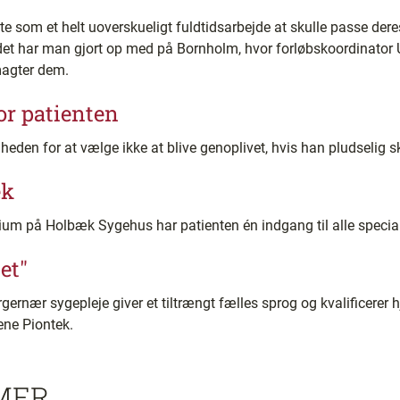
te som et helt uoverskueligt fuldtidsarbejde at skulle passe der
 det har man gjort op med på Bornholm, hvor forløbskoordinator 
magter dem.
or patienten
den for at vælge ikke at blive genoplivet, hvis han pludselig sk
æk
um på Holbæk Sygehus har patienten én indgang til alle special
et"
ernær sygepleje giver et tiltrængt fælles sprog og kvalificerer h
ene Piontek.
MER