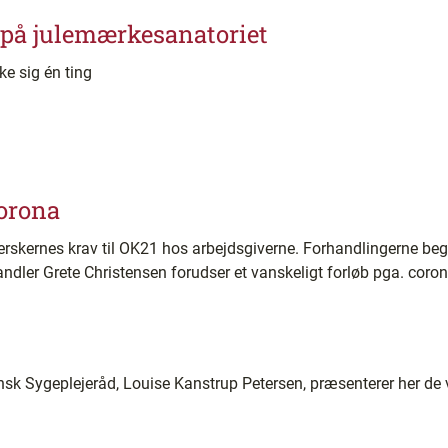
 på julemærkesanatoriet
ke sig én ting
corona
erskernes krav til OK21 hos arbejdsgiverne. Forhandlingerne begy
andler Grete Christensen forudser et vanskeligt forløb pga. coro
nsk Sygeplejeråd, Louise Kanstrup Petersen, præsenterer her de v