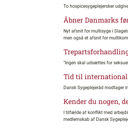
To hospicesygeplejersker udgiv
Åbner Danmarks førs
Nyt afsnit for multisyge i Slagels
men også et afsnit for multikomp
Trepartsforhandlin
"Ingen skal udsættes for seksuel
Tid til internationa
Dansk Sygeplejeråd modtager ind
Kender du nogen, de
I tilfælde af konflikt med arbej
medlemskab af Dansk Sygeplej