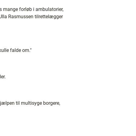
es mange forløb i ambulatorier,
Ulla Rasmussen tilrettelægger
ulle falde om."
er.
jælpen til multisyge borgere,