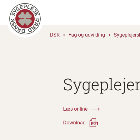
DSR
Fag og udvikling
Sygeplejers
Sygepleje
Læs online
Download