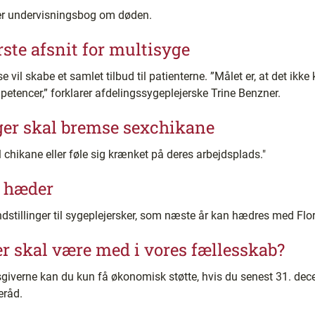
er undervisningsbog om døden.
te afsnit for multisyge
e vil skabe et samlet tilbud til patienterne. ”Målet er, at det ikke 
etencer,” forklarer afdelingssygeplejerske Trine Benzner.
ger skal bremse sexchikane
 chikane eller føle sig krænket på deres arbejdsplads."
l hæder
stillinger til sygeplejersker, som næste år kan hædres med Flo
r skal være med i vores fællesskab?
dsgiverne kan du kun få økonomisk støtte, hvis du senest 31. dec
eråd.