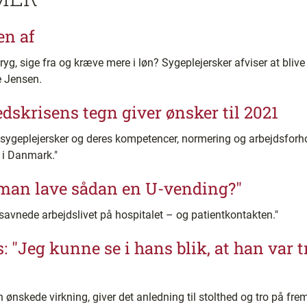
en af
tryg, sige fra og kræve mere i løn? Sygeplejersker afviser at bliv
e Jensen.
edskrisens tegn giver ønsker til 2021
, at sygeplejersker og deres kompetencer, normering og arbejdsfo
 i Danmark."
 man lave sådan en U-vending?"
 savnede arbejdslivet på hospitalet – og patientkontakten."
: "Jeg kunne se i hans blik, at han var 
 ønskede virkning, giver det anledning til stolthed og tro på fre