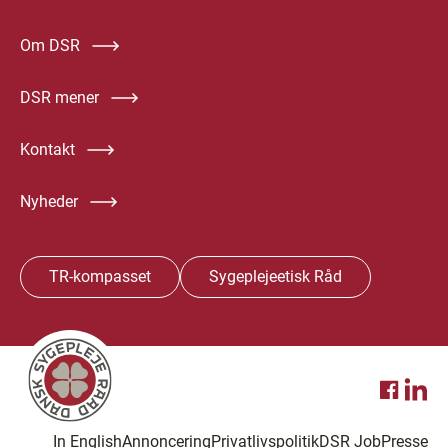
Om DSR
DSR mener
Kontakt
Nyheder
TR-kompasset
Sygeplejeetisk Råd
In English
Annoncering
Privatlivspolitik
DSR Job
Presse