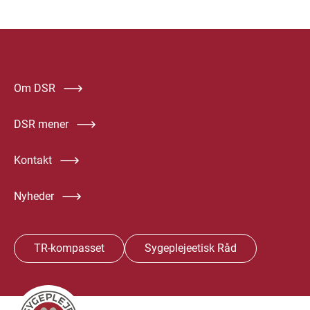
Om DSR
DSR mener
Kontakt
Nyheder
TR-kompasset
Sygeplejeetisk Råd