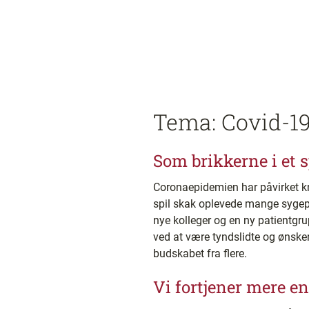
Tema: Covid-1
Som brikkerne i et s
Coronaepidemien har påvirket kna
spil skak oplevede mange sygeple
nye kolleger og en ny patientgr
ved at være tyndslidte og ønsker
budskabet fra flere.
Vi fortjener mere e