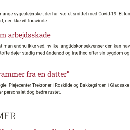
mange sygeplejersker, der har været smittet med Covid-19. Et lan
, der ikke vil forsvinde.
m arbejdsskade
t man endnu ikke ved, hvilke langtidskonsekvenser den kan have
tofte døjer stadig med åndenød og træthed efter sin sygdom og
krammer fra en datter"
egle. Plejecenter Trekroner i Roskilde og Bakkegården i Gladsaxe
r personalet dog bedre rustet.
MER