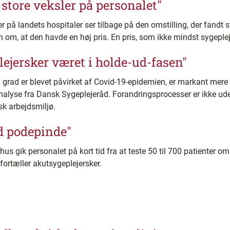
k store veksler på personalet"
r på landets hospitaler ser tilbage på den omstilling, der fandt s
 om, at den havde en høj pris. En pris, som ikke mindst sygeplej
lejersker været i holde-ud-fasen"
øj grad er blevet påvirket af Covid-19-epidemien, er markant mer
analyse fra Dansk Sygeplejeråd. Forandringsprocesser er ikke ud
sk arbejdsmiljø.
d podepinde"
hus gik personalet på kort tid fra at teste 50 til 700 patienter o
ortæller akutsygeplejersker.