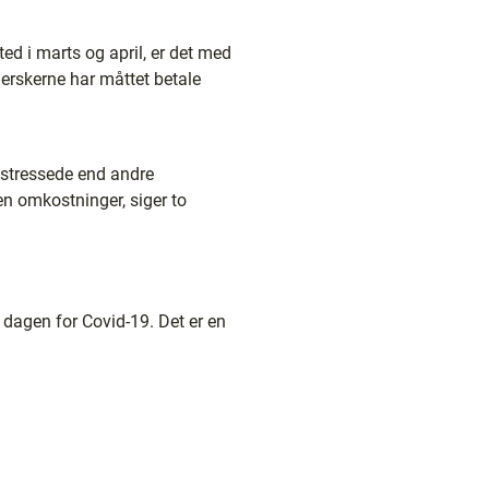
ted i marts og april, er det med
erskerne har måttet betale
e stressede end andre
en omkostninger, siger to
m dagen for Covid-19. Det er en