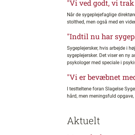
"Vi ved godt, vi tra
Når de sygeplejefaglige direktøre
stolthed, men også med en viden
"Indtil nu har sygep
Sygeplejersker, hvis arbejde i h
sygeplejersker. Det viser en ny 
psykologer med speciale i psyki
"Vi er bevæbnet me
I testteltene foran Slagelse Syge
hård, men meningsfuld opgave, f
Aktuelt