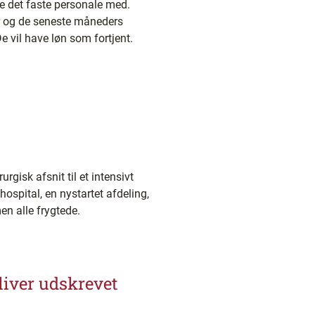
te det faste personale med.
er og de seneste måneders
e vil have løn som fortjent.
gisk afsnit til et intensivt
ospital, en nystartet afdeling,
en alle frygtede.
bliver udskrevet