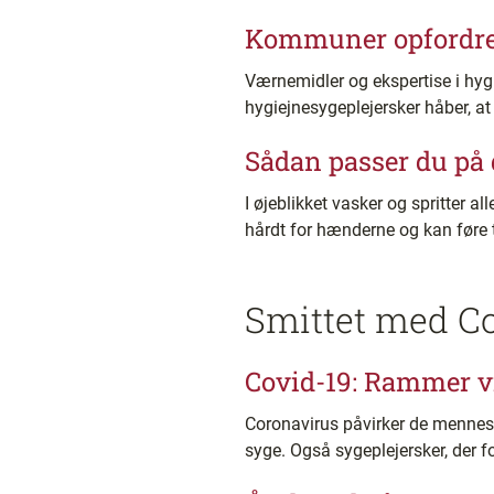
Kommuner opfordres 
Værnemidler og ekspertise i hyg
hygiejnesygeplejersker håber, a
Sådan passer du på
I øjeblikket vasker og spritter 
hårdt for hænderne og kan føre 
Smittet med C
Covid-19: Rammer vi
Coronavirus påvirker de mennesk
syge. Også sygeplejersker, der f