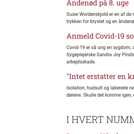
Åndenød på 8. uge
Susie Wordenskjold er en af de 
trykken for brystet og en åndenød
Anmeld Covid-19 so
Covid-19 er så ung en sygdom, a
Sygeplejerske Sandra Joy Pinds
arbejdsskade.
"Intet erstatter en 
Isolation, hudsult og lakerede n
dørene. Skulle det komme igen, e
I HVERT NUM