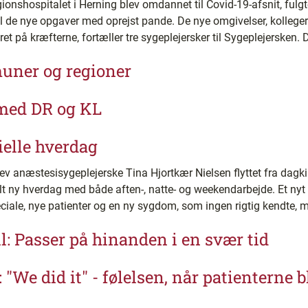
ionshospitalet i Herning blev omdannet til Covid-19-afsnit, fulg
 til de nye opgaver med oprejst pande. De nye omgivelser, kolleg
t på kræfterne, fortæller tre sygeplejersker til Sygeplejersken. D
muner og regioner
med DR og KL
ielle hverdag
v anæstesisygeplejerske Tina Hjortkær Nielsen flyttet fra dagkirur
lt ny hverdag med både aften-, natte- og weekendarbejde. Et nyt h
peciale, nye patienter og en ny sygdom, som ingen rigtig kendte, m
l: Passer på hinanden i en svær tid
: "We did it" - følelsen, når patienterne 