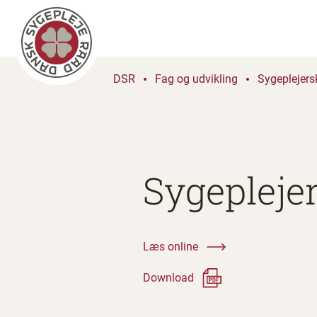
DSR
Fag og udvikling
Sygeplejers
Sygepleje
Læs online
Download