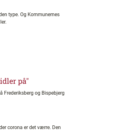
af den type. Og Kommunernes
er.
dler på"
å Frederiksberg og Bispebjerg
der corona er det værre. Den