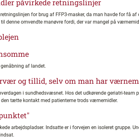
ler påvirkede retningslinjer
 retningslinjen for brug af FFP3-masker, da man havde for få 
r til denne omvendte manøvre fordi, der var mangel på værnemidl
plejen
 ensomme
 genåbning af landet.
vær og tillid, selv om man har værnemi
hverdagen i sundhedsvæsnet. Hos det udkørende geriatri-team p
 den tætte kontakt med patienterne trods værnemidler.
punktet"
de arbejdspladser. Indsatte er i forvejen en isoleret gruppe. Un
indsat.