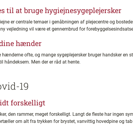
til at bruge hygiejnesygeplejersker
iejne er centrale temaer i genåbningen af plejecentre og boste
t ny vejledning vil være et gennembrud for forebyggelsesindsats
 dine hænder
alle hænderne ofte, og mange sygeplejersker bruger handsker en st
til håndeksem. Men der er råd at hente.
ovid-19
dt forskelligt
er, den rammer, meget forskelligt. Langt de fleste har ingen s
ortæller om alt fra trykken for brystet, vanvittig hovedpine og t