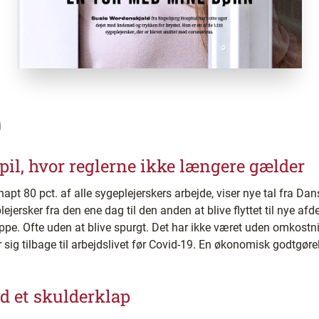
9
pil, hvor reglerne ikke længere gælder
pt 80 pct. af alle sygeplejerskers arbejde, viser nye tal fra Dan
jersker fra den ene dag til den anden at blive flyttet til nye af
uppe. Ofte uden at blive spurgt. Det har ikke været uden omkostn
 sig tilbage til arbejdslivet før Covid-19. En økonomisk godtgørel
nd et skulderklap