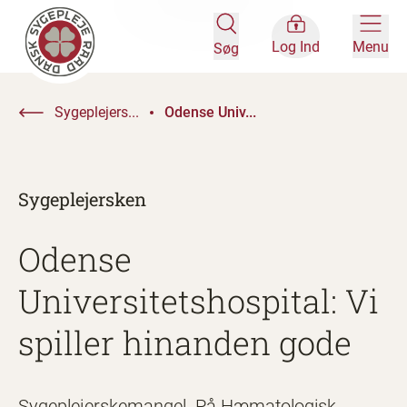
Log Ind
Menu
Søg
Sygeplejers...
Odense Univ...
Sygeplejersken
Odense
Universitetshospital: Vi
spiller hinanden gode
Sygeplejerskemangel. På Hæmatologisk