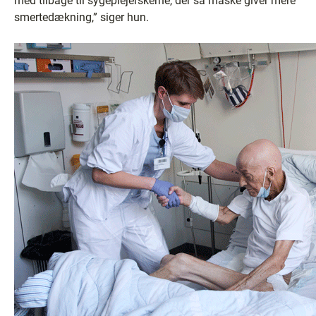
med tilbage til sygeplejerskerne, der så måske giver mere
smertedækning,” siger hun.