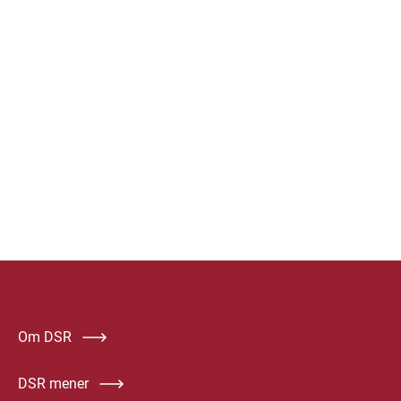
Om DSR
DSR mener