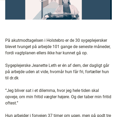
På akutmodtagelsen i Holstebro er de 30 sygeplejersker
blevet tvunget på arbejde 101 gange de seneste måneder,
fordi vagtplanen ellers ikke har kunnet gå op.
Sygeplejerske Jeanette Leth er én af dem, der dagligt går
på arbejde uden at vide, hvornår hun får fri, fortæller hun
til dr.dk
”Jeg bliver sat i et dilemma, hvor jeg hele tiden skal
opveje, om min fritid vægter højere. Og der taber min fritid
oftest.”
Hun arbejder i forvejen 37 timer om ugen, men på godt tre