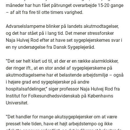
måneder har hun fået påtvunget overarbejde 15-20 gange
– af alt fra fire til otte timers varighed.
Advarselslamperne blinker på landets akutmodtagelser,
og det har stået på i lang tid. Det mener stressforsker
Naja Hulvej Rod efter at have set sygeplejerskernes svar i
en ny undersøgelse fra Dansk Sygeplejeråd.
”Det ser helt klart ud til, at der er en række alarmklokker,
der ringer ift., at en stor andel af sygeplejerskerne på
akutmodtagelserne har et belastende arbejdsmiljø – også
i højere grad end sygeplejersker på andre
hospitalsafdelinger,” siger professor Naja Hulvej Rod fra
Institut for Folkesundhedsvidenskab på Københavns
Universitet.
”Det handler for mange akutsygeplejersker om at være
presset hele tiden, have et højt arbejdstempo og ikke