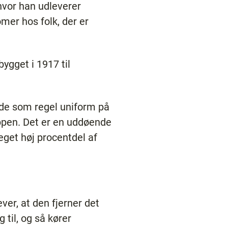
hvor han udleverer
er hos folk, der er
ygget i 1917 til
vde som regel uniform på
ppen. Det er en uddøende
eget høj procentdel af
er, at den fjerner det
 til, og så kører