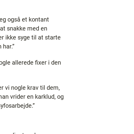
eg også et kontant
il at snakke med en
 ikke syge til at starte
 har.”
gle allerede fixer i den
er vi nogle krav til dem,
man vrider en karklud, og
syfosarbejde.”