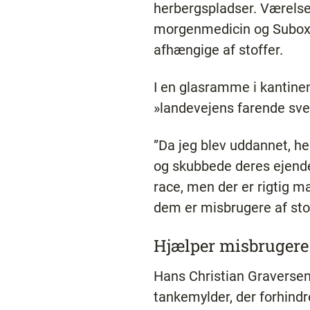
herbergspladser. Værelse
morgenmedicin og Suboxon
afhængige af stoffer.
I en glasramme i kantine
»landevejens farende sve
”Da jeg blev uddannet, h
og skubbede deres ejend
race, men der er rigtig m
dem er misbrugere af stof
Hjælper misbruger
Hans Christian Graversen 
tankemylder, der forhindre