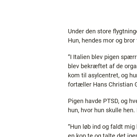
Under den store flygtning
Hun, hendes mor og bror f
”I Italien blev pigen spæ
blev bekræftet af de orga
kom til asylcentret, og h
fortæller Hans Christian
Pigen havde PTSD, og hve
hun, hvor hun skulle hen. 
”Hun løb ind og faldt mig
en kop te og talte det ig