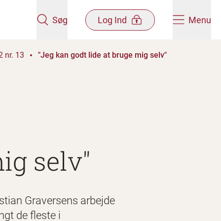
Søg
Log Ind
Menu
 nr. 13
"Jeg kan godt lide at bruge mig selv"
ig selv"
stian Graversens arbejde
t de fleste i