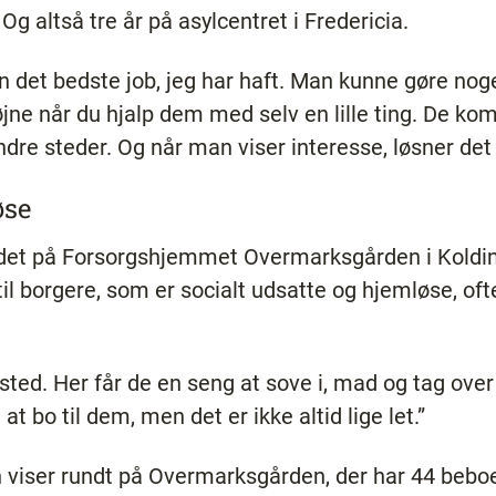
g altså tre år på asylcentret i Fredericia.
n det bedste job, jeg har haft. Man kunne gøre nog
øjne når du hjalp dem med selv en lille ting. De k
ndre steder. Og når man viser interesse, løsner det
løse
det på Forsorgshjemmet Overmarksgården i Kolding,
 til borgere, som er socialt udsatte og hjemløse, of
ssted. Her får de en seng at sove i, mad og tag ove
at bo til dem, men det er ikke altid lige let.”
 viser rundt på Overmarksgården, der har 44 beboe