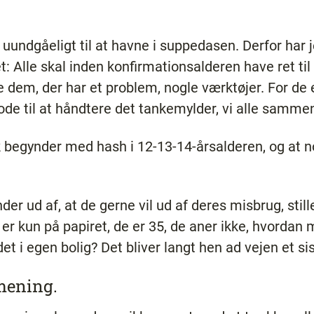
ndgåeligt til at havne i suppedasen. Derfor har j
et: Alle skal inden konfirmationsalderen have ret t
dem, der har et problem, nogle værktøjer. For de er
ode til at håndtere det tankemylder, vi alle sammen
sk begynder med hash i 12-13-14-årsalderen, og at no
nder ud af, at de gerne vil ud af deres misbrug, still
 er kun på papiret, de er 35, de aner ikke, hvordan 
et i egen bolig? Det bliver langt hen ad vejen et si
 mening.