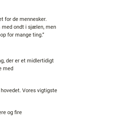
et for de mennesker.
om med ondt i sjælen, men
 op for mange ting.”
 der er et midlertidigt
te med
r hovedet. Vores vigtigste
re og fire