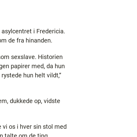
asylcentret i Fredericia.
kom de fra hinanden.
 som sexslave. Historien
ngen papirer med, da hun
ystede hun helt vildt,”
em, dukkede op, vidste
vi os i hver sin stol med
n talte om de ting,