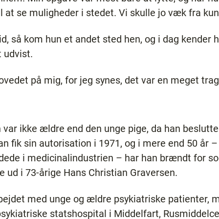
l at se muligheder i stedet. Vi skulle jo væk fra kun
tid, så kom hun et andet sted hen, og i dag kender
 udvist.
ovedet på mig, for jeg synes, det var en meget trag
var ikke ældre end den unge pige, da han beslutted
fik sin autorisation i 1971, og i mere end 50 år – 
dede i medicinalindustrien – har han brændt for soc
te ud i 73-årige Hans Christian Graversen.
ejdet med unge og ældre psykiatriske patienter, 
psykiatriske statshospital i Middelfart, Rusmiddelc