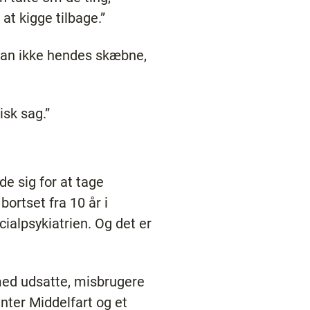
 at kigge tilbage.”
 han ikke hendes skæbne,
isk sag.”
e sig for at tage
bortset fra 10 år i
ialpsykiatrien. Og det er
med udsatte, misbrugere
enter Middelfart og et