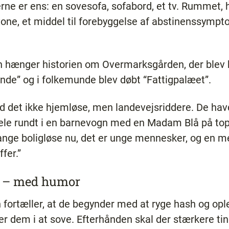
rne er ens: en sovesofa, sofabord, et tv. Rummet, 
e, et middel til forebyggelse af abstinenssymptom
n hænger historien om Overmarksgården, der blev b
nde” og i folkemunde blev døbt “Fattigpalæet”.
ed det ikke hjemløse, men landevejsriddere. De ha
ele rundt i en barnevogn med en Madam Blå på to
ange boligløse nu, det er unge mennesker, og en m
fer.”
e – med humor
fortæller, at de begynder med at ryge hash og oplev
r dem i at sove. Efterhånden skal der stærkere ting