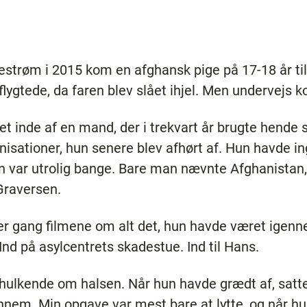
estrøm i 2015 kom en afghansk pige på 17-18 år til 
lygtede, da faren blev slået ihjel. Men undervejs 
rret inde af en mand, der i trekvart år brugte hende
nisationer, hun senere blev afhørt af. Hun havde i
un var utrolig bange. Bare man nævnte Afghanistan, r
 Graversen.
r gang filmene om alt det, hun havde været igenn
Ind på asylcentrets skadestue. Ind til Hans.
 hulkende om halsen. Når hun havde grædt af, satte 
ennem. Min opgave var mest bare at lytte, og når hu