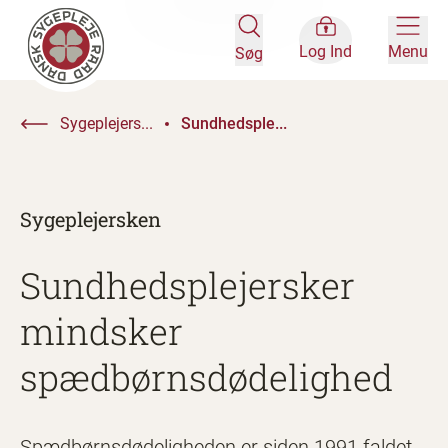
Log Ind
Menu
Søg
Sygeplejers...
Sundhedsple...
Sygeplejersken
Sundhedsplejersker
mindsker
spædbørnsdødelighed
Spædbørnsdødeligheden er siden 1991 faldet