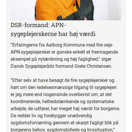
DSR-formand: APN-
sygeplejerskerne har høj værdi
”Erfaringerne fra Aalborg Kommune med fire seje
APN-sygeplejersker er ganske enkelt et fremragende
eksempel på nytænkning og høj faglighed,” siger
Dansk Sygeplejeråds formand Grete Christensen.
”Efter selv at have besøgt de fire sygeplejersker og
hørt om den ledelsesmæssige tilgang til sygeplejen
er jeg mere end nogensinde overbevist om, at det
koordinerende, helhedstænkende og systematiske
arbejde, de udfører, har meget høj værdi for borgerne.
De redder liv og forebygger unødvendig
sygdomsforværring gennem et skarpt fagligt blik på
borgerens behov, sygdomsbillede og livssituation,”