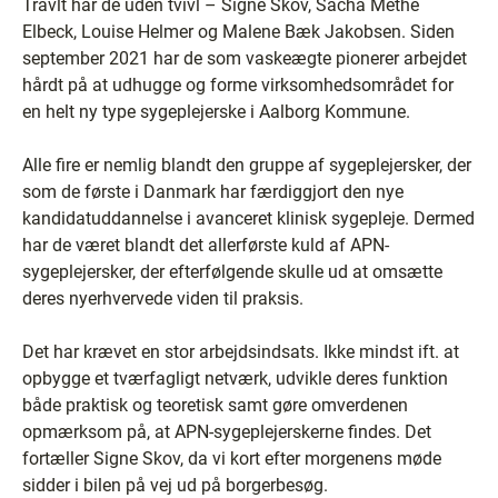
Travlt har de uden tvivl – Signe Skov, Sacha Methe
Elbeck, Louise Helmer og Malene Bæk Jakobsen. Siden
september 2021 har de som vaskeægte pionerer arbejdet
hårdt på at udhugge og forme virksomhedsområdet for
en helt ny type sygeplejerske i Aalborg Kommune.
Alle fire er nemlig blandt den gruppe af sygeplejersker, der
som de første i Danmark har færdiggjort den nye
kandidatuddannelse i avanceret klinisk sygepleje. Dermed
har de været blandt det allerførste kuld af APN-
sygeplejersker, der efterfølgende skulle ud at omsætte
deres nyerhvervede viden til praksis.
Det har krævet en stor arbejdsindsats. Ikke mindst ift. at
opbygge et tværfagligt netværk, udvikle deres funktion
både praktisk og teoretisk samt gøre omverdenen
opmærksom på, at APN-sygeplejerskerne findes. Det
fortæller Signe Skov, da vi kort efter morgenens møde
sidder i bilen på vej ud på borgerbesøg.