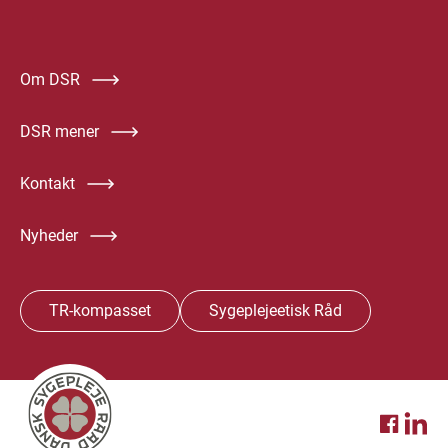
Om DSR
DSR mener
Kontakt
Nyheder
TR-kompasset
Sygeplejeetisk Råd