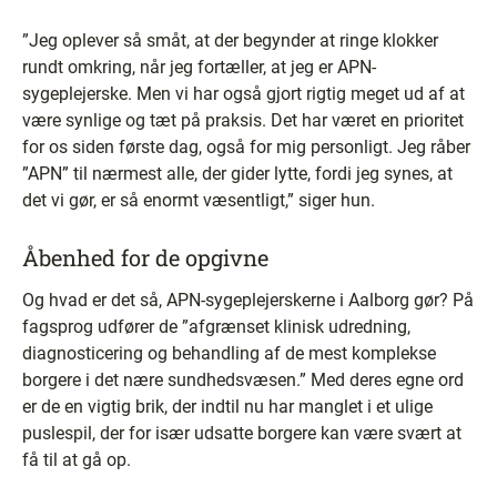
”Jeg oplever så småt, at der begynder at ringe klokker
rundt omkring, når jeg fortæller, at jeg er APN-
sygeplejerske. Men vi har også gjort rigtig meget ud af at
være synlige og tæt på praksis. Det har været en prioritet
for os siden første dag, også for mig personligt. Jeg råber
”APN” til nærmest alle, der gider lytte, fordi jeg synes, at
det vi gør, er så enormt væsentligt,” siger hun.
Åbenhed for de opgivne
Og hvad er det så, APN-sygeplejerskerne i Aalborg gør? På
fagsprog udfører de ”afgrænset klinisk udredning,
diagnosticering og behandling af de mest komplekse
borgere i det nære sundhedsvæsen.” Med deres egne ord
er de en vigtig brik, der indtil nu har manglet i et ulige
puslespil, der for især udsatte borgere kan være svært at
få til at gå op.