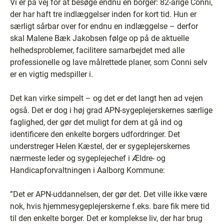
Vi er på vej for at besøge endnu en borger: 82-årige Conni,
der har haft tre indlæggelser inden for kort tid. Hun er
særligt sårbar over for endnu en indlæggelse – derfor
skal Malene Bæk Jakobsen følge op på de aktuelle
helhedsproblemer, facilitere samarbejdet med alle
professionelle og lave målrettede planer, som Conni selv
er en vigtig medspiller i.
Det kan virke simpelt – og det er det langt hen ad vejen
også. Det er dog i høj grad APN-sygeplejerskernes særlige
faglighed, der gør det muligt for dem at gå ind og
identificere den enkelte borgers udfordringer. Det
understreger Helen Kæstel, der er sygeplejerskernes
nærmeste leder og sygeplejechef i Ældre- og
Handicapforvaltningen i Aalborg Kommune:
”Det er APN-uddannelsen, der gør det. Det ville ikke være
nok, hvis hjemmesygeplejerskerne f.eks. bare fik mere tid
til den enkelte borger. Det er komplekse liv, der har brug