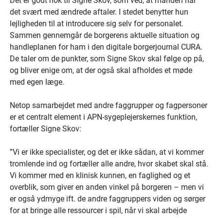
Det er godt nok til Signe Skov, som ved, at manden har
det svært med ændrede aftaler. I stedet benytter hun
lejligheden til at introducere sig selv for personalet.
Sammen gennemgår de borgerens aktuelle situation og
handleplanen for ham i den digitale borgerjournal CURA.
De taler om de punkter, som Signe Skov skal følge op på,
og bliver enige om, at der også skal afholdes et møde
med egen læge.
Netop samarbejdet med andre faggrupper og fagpersoner
er et centralt element i APN-sygeplejerskernes funktion,
fortæller Signe Skov:
”Vi er ikke specialister, og det er ikke sådan, at vi kommer
tromlende ind og fortæller alle andre, hvor skabet skal stå.
Vi kommer med en klinisk kunnen, en faglighed og et
overblik, som giver en anden vinkel på borgeren – men vi
er også ydmyge ift. de andre faggruppers viden og sørger
for at bringe alle ressourcer i spil, når vi skal arbejde