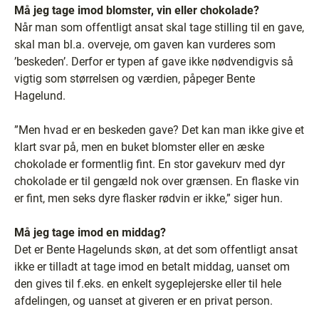
Må jeg tage imod blomster, vin eller chokolade?
Når man som offentligt ansat skal tage stilling til en gave,
skal man bl.a. overveje, om gaven kan vurderes som
’beskeden’. Derfor er typen af gave ikke nødvendigvis så
vigtig som størrelsen og værdien, påpeger Bente
Hagelund.
”Men hvad er en beskeden gave? Det kan man ikke give et
klart svar på, men en buket blomster eller en æske
chokolade er formentlig fint. En stor gavekurv med dyr
chokolade er til gengæld nok over grænsen. En flaske vin
er fint, men seks dyre flasker rødvin er ikke,” siger hun.
Må jeg tage imod en middag?
Det er Bente Hagelunds skøn, at det som offentligt ansat
ikke er tilladt at tage imod en betalt middag, uanset om
den gives til f.eks. en enkelt sygeplejerske eller til hele
afdelingen, og uanset at giveren er en privat person.