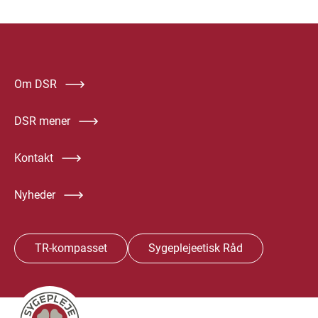
Om DSR
DSR mener
Kontakt
Nyheder
TR-kompasset
Sygeplejeetisk Råd