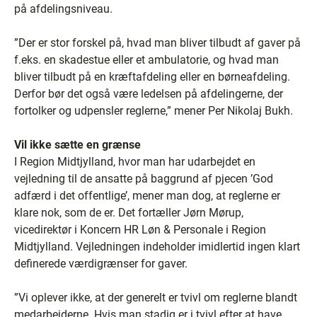
på afdelingsniveau.
”Der er stor forskel på, hvad man bliver tilbudt af gaver på
f.eks. en skadestue eller et ambulatorie, og hvad man
bliver tilbudt på en kræftafdeling eller en børneafdeling.
Derfor bør det også være ledelsen på afdelingerne, der
fortolker og udpensler reglerne,” mener Per Nikolaj Bukh.
Vil ikke sætte en grænse
I Region Midtjylland, hvor man har udarbejdet en
vejledning til de ansatte på baggrund af pjecen ’God
adfærd i det offentlige’, mener man dog, at reglerne er
klare nok, som de er. Det fortæller Jørn Mørup,
vicedirektør i Koncern HR Løn & Personale i Region
Midtjylland. Vejledningen indeholder imidlertid ingen klart
definerede værdigrænser for gaver.
”Vi oplever ikke, at der generelt er tvivl om reglerne blandt
medarbejderne. Hvis man stadig er i tvivl efter at have