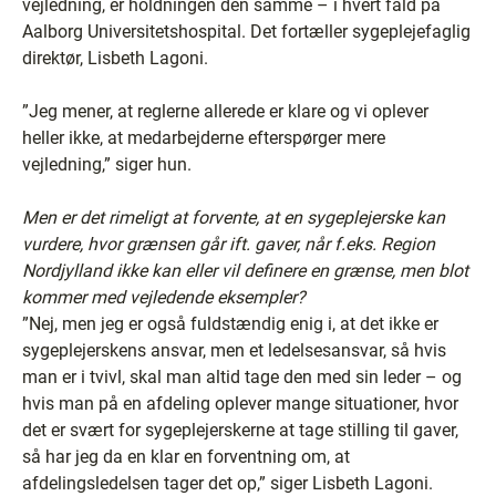
vejledning, er holdningen den samme – i hvert fald på
Aalborg Universitetshospital. Det fortæller sygeplejefaglig
direktør, Lisbeth Lagoni.
”Jeg mener, at reglerne allerede er klare og vi oplever
heller ikke, at medarbejderne efterspørger mere
vejledning,” siger hun.
Men er det rimeligt at forvente, at en sygeplejerske kan
vurdere, hvor grænsen går ift. gaver, når f.eks. Region
Nordjylland ikke kan eller vil definere en grænse, men blot
kommer med vejledende eksempler?
”Nej, men jeg er også fuldstændig enig i, at det ikke er
sygeplejerskens ansvar, men et ledelsesansvar, så hvis
man er i tvivl, skal man altid tage den med sin leder – og
hvis man på en afdeling oplever mange situationer, hvor
det er svært for sygeplejerskerne at tage stilling til gaver,
så har jeg da en klar en forventning om, at
afdelingsledelsen tager det op,” siger Lisbeth Lagoni.