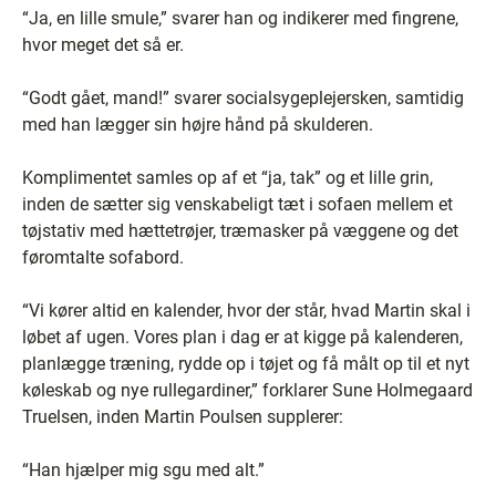
“Ja, en lille smule,” svarer han og indikerer med fingrene,
hvor meget det så er.
“Godt gået, mand!” svarer socialsygeplejersken, samtidig
med han lægger sin højre hånd på skulderen.
Komplimentet samles op af et “ja, tak” og et lille grin,
inden de sætter sig venskabeligt tæt i sofaen mellem et
tøjstativ med hættetrøjer, træmasker på væggene og det
føromtalte sofabord.
“Vi kører altid en kalender, hvor der står, hvad Martin skal i
løbet af ugen. Vores plan i dag er at kigge på kalenderen,
planlægge træning, rydde op i tøjet og få målt op til et nyt
køleskab og nye rullegardiner,” forklarer Sune Holmegaard
Truelsen, inden Martin Poulsen supplerer:
“Han hjælper mig sgu med alt.”