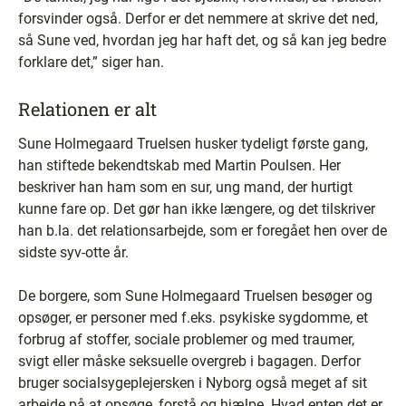
forsvinder også. Derfor er det nemmere at skrive det ned,
så Sune ved, hvordan jeg har haft det, og så kan jeg bedre
forklare det,” siger han.
Relationen er alt
Sune Holmegaard Truelsen husker tydeligt første gang,
han stiftede bekendtskab med Martin Poulsen. Her
beskriver han ham som en sur, ung mand, der hurtigt
kunne fare op. Det gør han ikke længere, og det tilskriver
han b.la. det relationsarbejde, som er foregået hen over de
sidste syv-otte år.
De borgere, som Sune Holmegaard Truelsen besøger og
opsøger, er personer med f.eks. psykiske sygdomme, et
forbrug af stoffer, sociale problemer og med traumer,
svigt eller måske seksuelle overgreb i bagagen. Derfor
bruger socialsygeplejersken i Nyborg også meget af sit
arbejde på at opsøge, forstå og hjælpe. Hvad enten det er