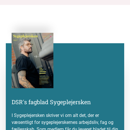
DSR's fagblad Sygeplejersken
I Sygeplejersken skriver vi om alt det, der er
væsentligt for sygeplejerskernes arbejdsliv, fag og
fællesskab. Som medlem får du leveret bladet til din