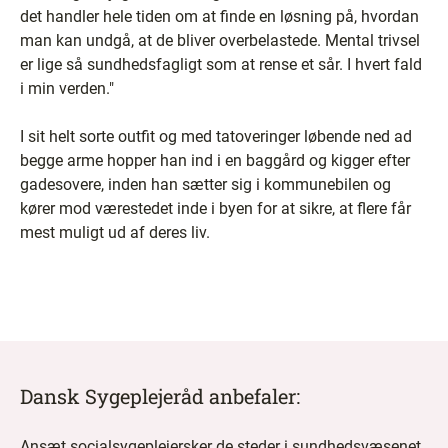
det handler hele tiden om at finde en løsning på, hvordan
man kan undgå, at de bliver overbelastede. Mental trivsel
er lige så sundhedsfagligt som at rense et sår. I hvert fald
i min verden."
I sit helt sorte outfit og med tatoveringer løbende ned ad
begge arme hopper han ind i en baggård og kigger efter
gadesovere, inden han sætter sig i kommunebilen og
kører mod værestedet inde i byen for at sikre, at flere får
mest muligt ud af deres liv.
Dansk Sygeplejeråd anbefaler:
Ansæt socialsygeplejersker de steder i sundhedsvæsenet,