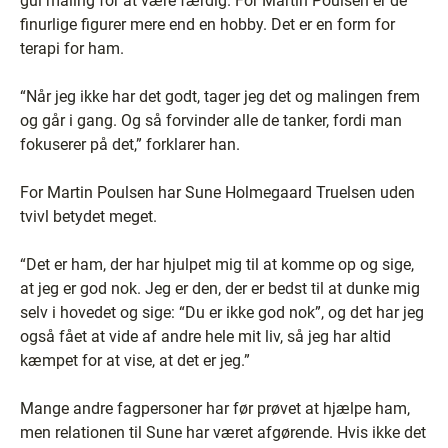
gul maling for at være færdig. For Martin Poulsen er de
finurlige figurer mere end en hobby. Det er en form for
terapi for ham.
“Når jeg ikke har det godt, tager jeg det og malingen frem
og går i gang. Og så forvinder alle de tanker, fordi man
fokuserer på det,” forklarer han.
For Martin Poulsen har Sune Holmegaard Truelsen uden
tvivl betydet meget.
“Det er ham, der har hjulpet mig til at komme op og sige,
at jeg er god nok. Jeg er den, der er bedst til at dunke mig
selv i hovedet og sige: “Du er ikke god nok”, og det har jeg
også fået at vide af andre hele mit liv, så jeg har altid
kæmpet for at vise, at det er jeg.”
Mange andre fagpersoner har før prøvet at hjælpe ham,
men relationen til Sune har været afgørende. Hvis ikke det