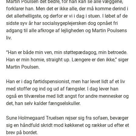
Martin Poulsen det bedre, for han kan se alle væggene,
forklarer han. Men det er ikke alle, der må komme derind i
det allerhelligste, og derfor er vi i dag i stuen. I løbet af de
sidste syv år har socialsygeplejersken dog opnået fri
adgang til alle afkroge af lejligheden og Martin Poulsens
liv.
“Han er både min ven, min støttepædagog, min betroede.
Han er min homie, straight up. Længere er den ikke,” siger
Martin Poulsen.
Han er i dag førtidspensionist, men har levet lidt af et liv
med stoffer og ind og ud af fængsler. I dag lever han
også en tilværelse med lidt angst for andre mennesker og
det, han selv kalder fængselskuller.
Sune Holmegaard Truelsen rejser sig fra sofaen, bevæger
sig en håndfuld skridt mod køkkenet og rækker ud efter et
brev på bordet.