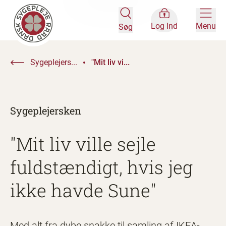
Log Ind
Menu
Søg
Sygeplejers...
"Mit liv vi...
Sygeplejersken
"Mit liv ville sejle
fuldstændigt, hvis jeg
ikke havde Sune"
Med alt fra dybe snakke til samling af IKEA-