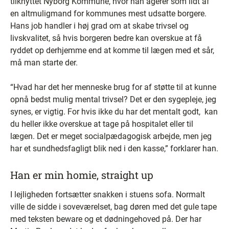
tilknyttet Nyborg Kommune, hvor han agerer som lidt af
en altmuligmand for kommunes mest udsatte borgere.
Hans job handler i høj grad om at skabe trivsel og
livskvalitet, så hvis borgeren bedre kan overskue at få
ryddet op derhjemme end at komme til lægen med et sår,
må man starte der.
“Hvad har det her menneske brug for af støtte til at kunne
opnå bedst mulig mental trivsel? Det er den sygepleje, jeg
synes, er vigtig. For hvis ikke du har det mentalt godt, kan
du heller ikke overskue at tage på hospitalet eller til
lægen. Det er meget socialpædagogisk arbejde, men jeg
har et sundhedsfagligt blik ned i den kasse,” forklarer han.
Han er min homie, straight up
I lejligheden fortsætter snakken i stuens sofa. Normalt
ville de sidde i soveværelset, bag døren med det gule tape
med teksten beware og et dødningehoved på. Der har