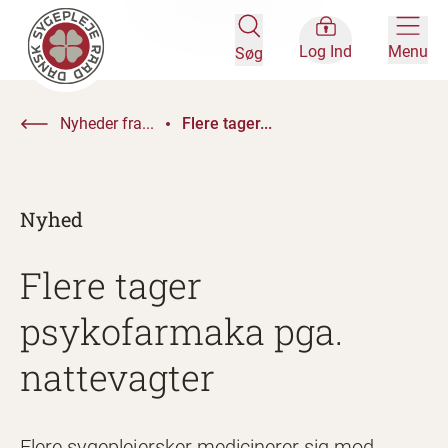
Log Ind
Menu
Søg
Nyheder fra...
Flere tager...
Nyhed
Flere tager
psykofarmaka pga.
nattevagter
Flere sygeplejersker medicinerer sig mod