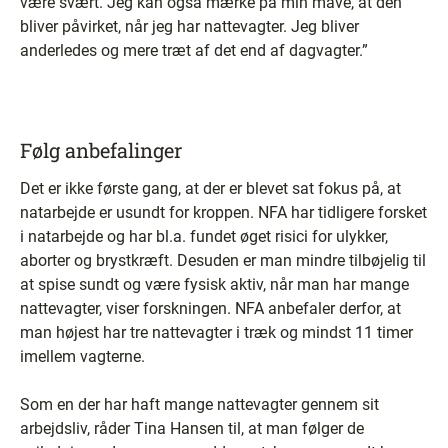
være svært. Jeg kan også mærke på min mave, at den
bliver påvirket, når jeg har nattevagter. Jeg bliver
anderledes og mere træt af det end af dagvagter.”
Følg anbefalinger
Det er ikke første gang, at der er blevet sat fokus på, at
natarbejde er usundt for kroppen. NFA har tidligere forsket
i natarbejde og har bl.a. fundet øget risici for ulykker,
aborter og brystkræft. Desuden er man mindre tilbøjelig til
at spise sundt og være fysisk aktiv, når man har mange
nattevagter, viser forskningen. NFA anbefaler derfor, at
man højest har tre nattevagter i træk og mindst 11 timer
imellem vagterne.
Som en der har haft mange nattevagter gennem sit
arbejdsliv, råder Tina Hansen til, at man følger de