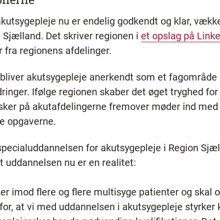
kutsygepleje nu er endelig godkendt og klar, vækk
 Sjælland. Det skriver regionen i
et opslag på Link
r fra regionens afdelinger.
bliver akutsygepleje anerkendt som et fagområde
inger. Ifølge regionen skaber det øget tryghed for
rsker på akutafdelingerne fremover møder ind med
te opgaverne.
pecialuddannelsen for akutsygepleje i Region Sjæ
t uddannelsen nu er en realitet:
er imod flere og flere multisyge patienter og skal
d for, at vi med uddannelsen i akutsygepleje styrk