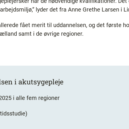
ygeplejersker har de nødvendige kvalifikationer. Det 
arbejdsmiljø,” lyder det fra Anne Grethe Larsen i L
llerede fået merit til uddannelsen, og det første ho
ælland samt i de øvrige regioner.
sen i akutsygepleje
25 i alle fem regioner
dtidsstudie)