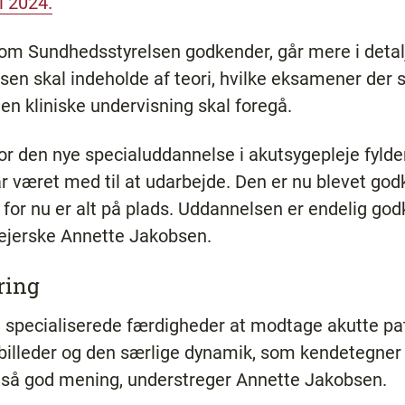
i 2024.
m Sundhedsstyrelsen godkender, går mere i detalje
en skal indeholde af teori, hvilke eksamener der 
n kliniske undervisning skal foregå.
r den nye specialuddannelse i akutsygepleje fylde
 været med til at udarbejde. Den er nu blevet godk
 – for nu er alt på plads. Uddannelsen er endelig god
lejerske Annette Jakobsen.
ring
 specialiserede færdigheder at modtage akutte pa
lleder og den særlige dynamik, som kendetegner a
 så god mening, understreger Annette Jakobsen.