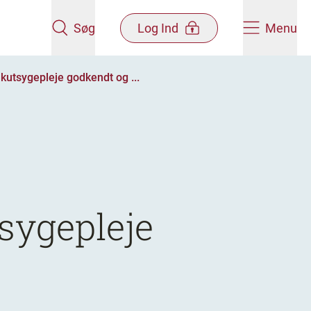
Søg
Log Ind
Menu
kutsygepleje godkendt og ...
sygepleje