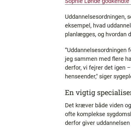
Sophie Løhde godkendte 
Uddannelsesordningen, so
eksempel, hvad uddannels
planlægges, og hvordan de
”Uddannelsesordningen fo
jeg sammen med flere har
derfor, vi fejrer det igen
henseender," siger sygep
En vigtig specialise
Det kræver både viden og
ofte komplekse sygdomsbi
derfor giver uddannelsen