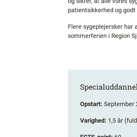
og sikrer, at alle vores s
patientsikkerhed og godt 
Flere sygeplejersker har a
sommerferien i Region Sj
Specialuddannel
Opstart:
September 20
Varighed:
1,5 år (ful
ECTS-point:
60