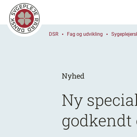
DSR
Fag og udvikling
Sygeplejers
Nyhed
Ny specia
godkendt 