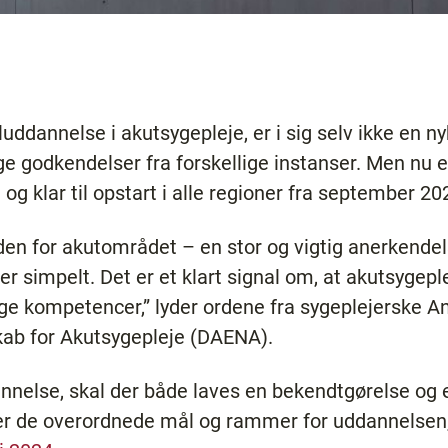
ddannelse i akutsygepleje, er i sig selv ikke en nyh
godkendelser fra forskellige instanser. Men nu er 
g klar til opstart i alle regioner fra september 20
den for akutområdet – en stor og vigtig anerkendel
ler simpelt. Det er et klart signal om, at akutsygepl
ge kompetencer,” lyder ordene fra sygeplejerske A
kab for Akutsygepleje (DAENA).
nnelse, skal der både laves en bekendtgørelse og
er de overordnede mål og rammer for uddannelsen