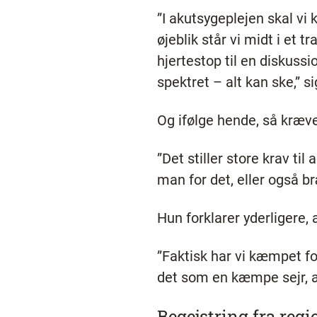
”I akutsygeplejen skal vi
øjeblik står vi midt i et t
hjertestop til en diskuss
spektret – alt kan ske,” 
Og ifølge hende, så kræve
”Det stiller store krav ti
man for det, eller også b
Hun forklarer yderligere,
”Faktisk har vi kæmpet fo
det som en kæmpe sejr, at 
Begejstring fra reg