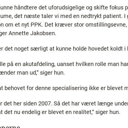
 kunne håndtere det uforudsigelige og skifte fokus 
raume, det næste taler vi med en nedtrykt patient. I g
ion om et nyt PPK. Det kræver stor omstillingsevne,
siger Annette Jakobsen.
r det noget særligt at kunne holde hovedet koldt i 
l alle på en akutafdeling, uanset hvilken rolle man 
rænder man ud,” siger hun.
 at behovet for denne specialisering ikke er blevet
r det her siden 2007. Så det har været længe under
det nu endelig er blevet en realitet,” siger hun.
ionerne