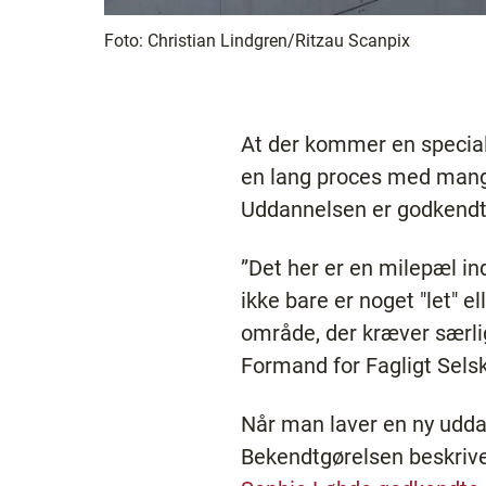
Foto:
Christian Lindgren/Ritzau Scanpix
At der kommer en specialu
en lang proces med mange 
Uddannelsen er godkendt o
”Det her er en milepæl in
ikke bare er noget "let" el
område, der kræver særli
Formand for Fagligt Sels
Når man laver en ny udda
Bekendtgørelsen beskriv