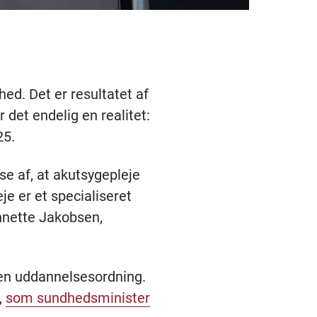
ed. Det er resultatet af
det endelig en realitet:
25.
se af, at akutsygepleje
eje er et specialiseret
nnette Jakobsen,
 en uddannelsesordning.
,
som sundhedsminister