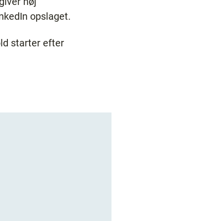
giver høj
inkedIn opslaget.
ld starter efter