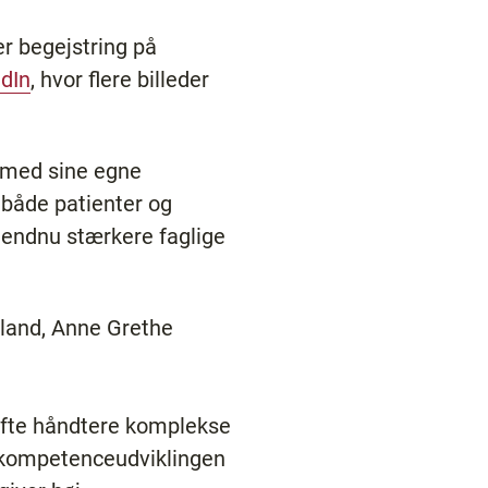
er begejstring på
edIn
, hvor flere billeder
 med sine egne
 både patienter og
 endnu stærkere faglige
lland, Anne Grethe
 ofte håndtere komplekse
er kompetenceudviklingen