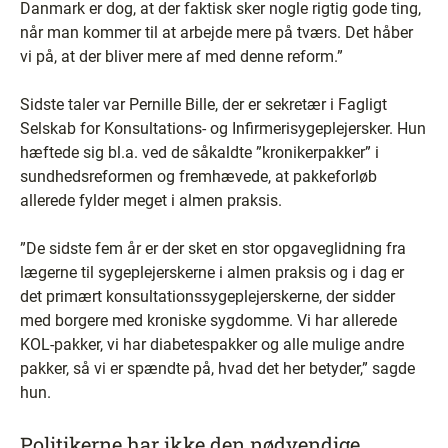
Danmark er dog, at der faktisk sker nogle rigtig gode ting,
når man kommer til at arbejde mere på tværs. Det håber
vi på, at der bliver mere af med denne reform.”
Sidste taler var Pernille Bille, der er sekretær i Fagligt
Selskab for Konsultations- og Infirmerisygeplejersker. Hun
hæftede sig bl.a. ved de såkaldte ”kronikerpakker” i
sundhedsreformen og fremhævede, at pakkeforløb
allerede fylder meget i almen praksis.
”De sidste fem år er der sket en stor opgaveglidning fra
lægerne til sygeplejerskerne i almen praksis og i dag er
det primært konsultationssygeplejerskerne, der sidder
med borgere med kroniske sygdomme. Vi har allerede
KOL-pakker, vi har diabetespakker og alle mulige andre
pakker, så vi er spændte på, hvad det her betyder,” sagde
hun.
Politikerne har ikke den nødvendige