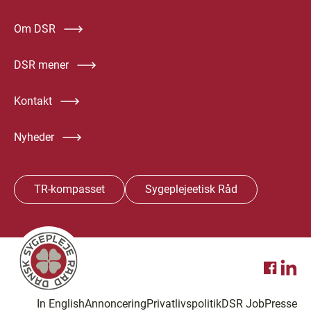
Om DSR
DSR mener
Kontakt
Nyheder
TR-kompasset
Sygeplejeetisk Råd
In English
Annoncering
Privatlivspolitik
DSR Job
Presse