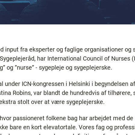
d input fra eksperter og faglige organisationer og 
Sygeplejeråd, har International Council of Nurses 
ng” og ”nurse” - sygepleje og sygeplejerske.
sal under ICN-kongressen i Helsinki i begyndelsen af
tina Robins, var blandt de hundredvis af tilhørere,
ekstra stolt over at være sygeplejerske.
k i, hvor passioneret folkene bag har arbejdet med de 
kke bare en kort elevatortale. Vores fag og profess