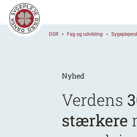
DSR
Fag og udvikling
Sygeplejers
Nyhed
Verdens
3
stærkere
m