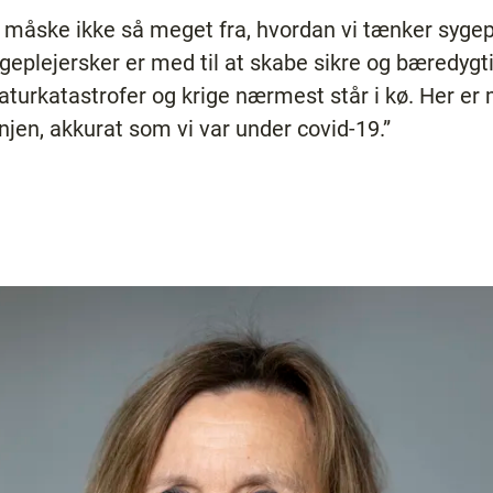
ig måske ikke så meget fra, hvordan vi tænker syge
ygeplejersker er med til at skabe sikre og bæredygti
naturkatastrofer og krige nærmest står i kø. Her e
njen, akkurat som vi var under covid-19.”