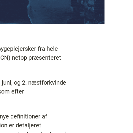
sygeplejersker fra hele
(ICN) netop præsenteret
 juni, og 2. næstforkvinde
 som efter
nye definitioner af
ion er detaljeret