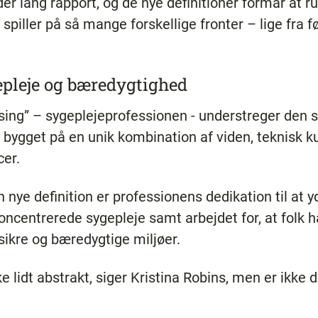
der lang rapport, og de nye definitioner formår at 
i spiller på så mange forskellige fronter – lige fra fø
epleje og bæredygtighed
rsing” – sygeplejeprofessionen - understreger den st
n bygget på en unik kombination af viden, teknisk 
cer.
 nye definition er professionens dedikation til at y
centrerede sygepleje samt arbejdet for, at folk ha
sikre og bæredygtige miljøer.
e lidt abstrakt, siger Kristina Robins, men er ikke 