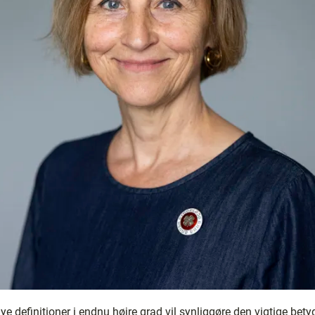
ye definitioner i endnu højre grad vil synliggøre den vigtige bety