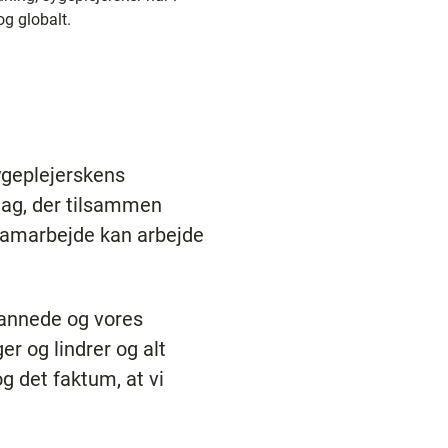
og globalt.
sygeplejerskens
lag, der tilsammen
samarbejde kan arbejde
dannede og vores
r og lindrer og alt
g det faktum, at vi