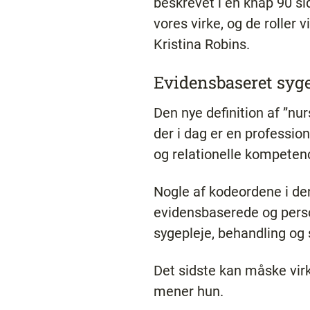
beskrevet i en knap 90 si
vores virke, og de roller v
Kristina Robins.
Evidensbaseret syg
Den nye definition af ”nu
der i dag er en professio
og relationelle kompeten
Nogle af kodeordene i den
evidensbaserede og person
sygepleje, behandling og 
Det sidste kan måske virk
mener hun.