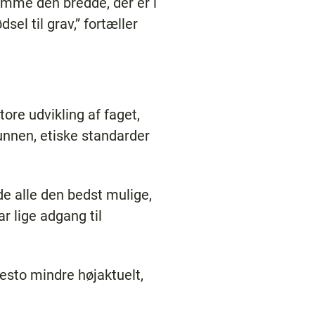
rumme den bredde, der er i
dsel til grav,” fortæller
ore udvikling af faget,
kunnen, etiske standarder
de alle den bedst mulige,
r lige adgang til
desto mindre højaktuelt,