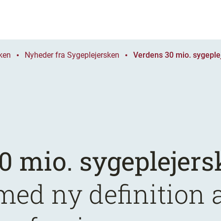
ken
Nyheder fra Sygeplejersken
Verdens 30 mio. sygeplej
0 mio. sygeplejers
ed ny definition 