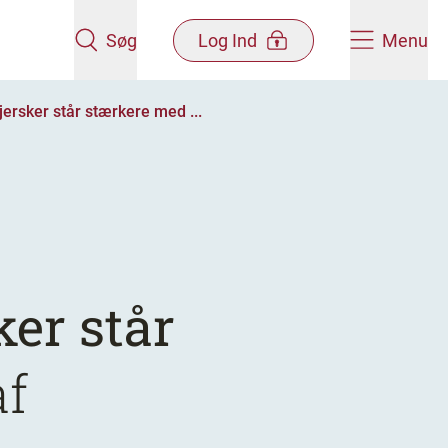
Søg
Log Ind
Menu
ersker står stærkere med ...
ker står
af