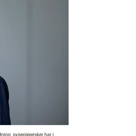
dning, sygeplejersker har i