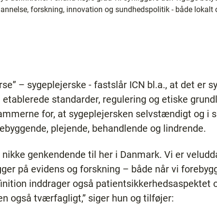
annelse, forskning, innovation og sundhedspolitik - både lokalt 
urse” – sygeplejerske - fastslår ICN bl.a., at det er 
etablerede standarder, regulering og etiske grund
mmerne for, at sygeplejersken selvstændigt og i 
byggende, plejende, behandlende og lindrende.
n nikke genkendende til her i Danmark. Vi er velud
ger på evidens og forskning – både når vi forebygge
inition inddrager også patientsikkerhedsaspektet o
 også tværfagligt,” siger hun og tilføjer: