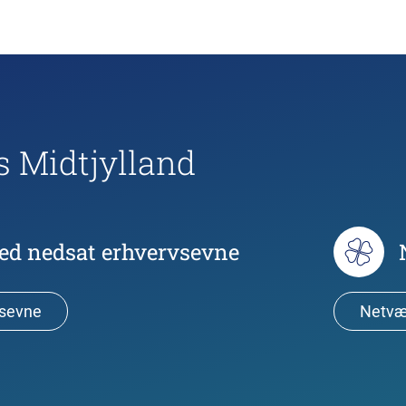
s Midtjylland
ed nedsat erhvervsevne
vsevne
Netvær