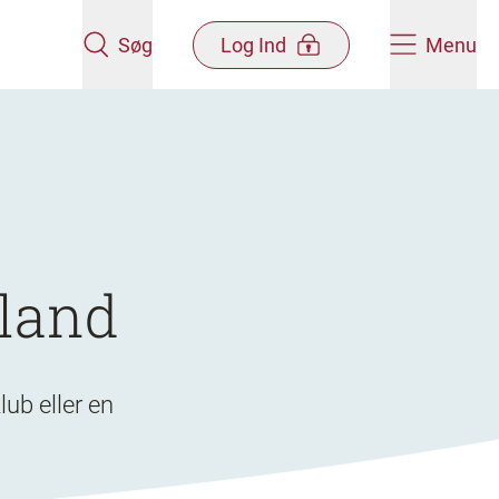
Søg
Log Ind
Menu
lland
ub eller en