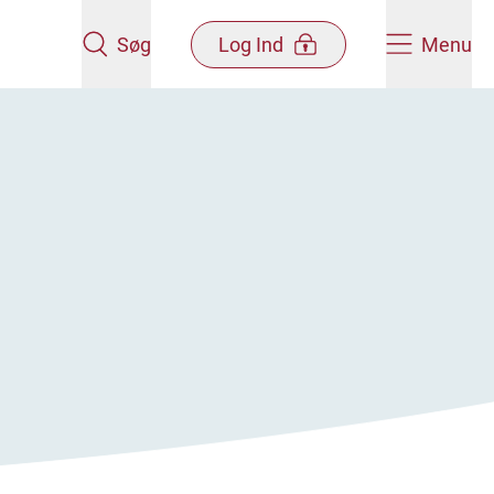
Søg
Log Ind
Menu