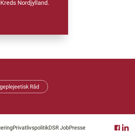
a Kreds Nordjylland.
geplejeetisk Råd
ering
Privatlivspolitik
DSR Job
Presse