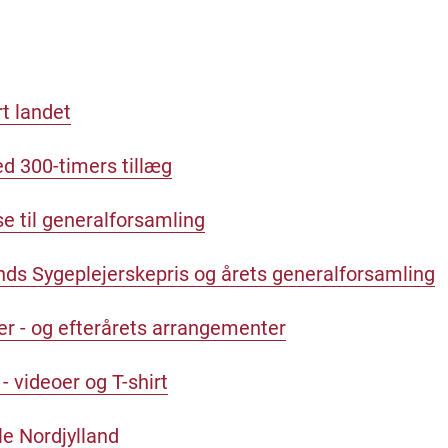
rt landet
d 300-timers tillæg
se til generalforsamling
nds Sygeplejerskepris og årets generalforsamling
 - og efterårets arrangementer
- videoer og T-shirt
le Nordjylland