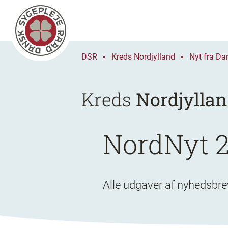
DSR
Kreds Nordjylland
Nyt fra Da
Kreds
Nordjylla
NordNyt 
Alle udgaver af nyhedsbr