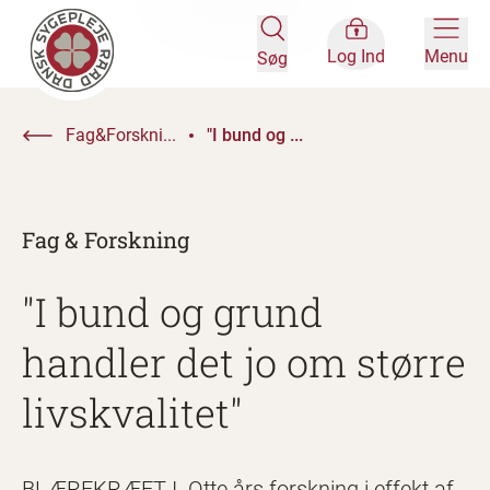
Log Ind
Menu
Søg
Fag&Forskni...
"I bund og ...
Fag & Forskning
"I bund og grund
handler det jo om større
livskvalitet"
BLÆREKRÆFT I. Otte års forskning i effekt af