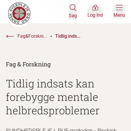
Log Ind
Menu
Søg
Fag&Forskni...
Tidlig inds...
Fag & Forskning
Tidlig indsats kan
forebygge mentale
helbredsproblemer
SUNDHEDSPLEJE I. PUF-metoden - Psykisk