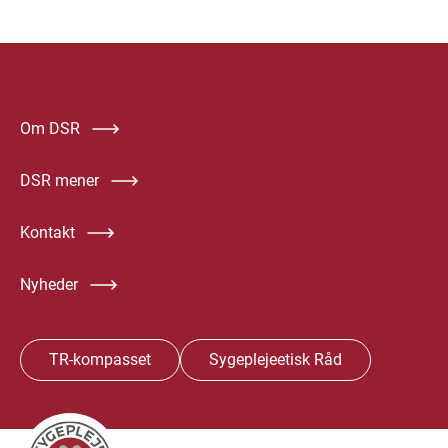
Om DSR
DSR mener
Kontakt
Nyheder
TR-kompasset
Sygeplejeetisk Råd