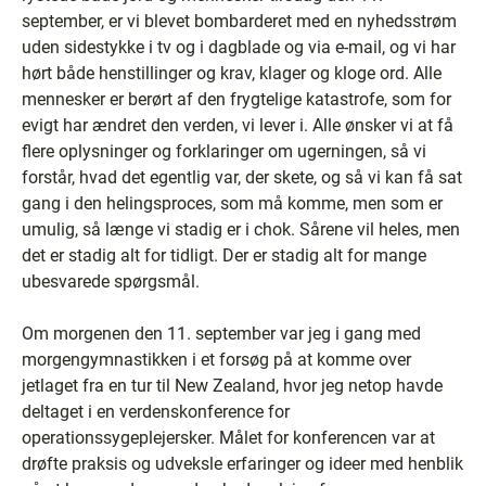
september, er vi blevet bombarderet med en nyhedsstrøm
uden sidestykke i tv og i dagblade og via e-mail, og vi har
hørt både henstillinger og krav, klager og kloge ord. Alle
mennesker er berørt af den frygtelige katastrofe, som for
evigt har ændret den verden, vi lever i. Alle ønsker vi at få
flere oplysninger og forklaringer om ugerningen, så vi
forstår, hvad det egentlig var, der skete, og så vi kan få sat
gang i den helingsproces, som må komme, men som er
umulig, så længe vi stadig er i chok. Sårene vil heles, men
det er stadig alt for tidligt. Der er stadig alt for mange
ubesvarede spørgsmål.
Om morgenen den 11. september var jeg i gang med
morgengymnastikken i et forsøg på at komme over
jetlaget fra en tur til New Zealand, hvor jeg netop havde
deltaget i en verdenskonference for
operationssygeplejersker. Målet for konferencen var at
drøfte praksis og udveksle erfaringer og ideer med henblik