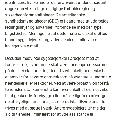
identificere, hvilke midler der er anvendt under et sådant
angreb, så vi kan tage de rigtige forholdsregler og
sikkerhedsforanstaltninger. De amerikanske
sundhedsmyndigheder (CDC) er i gang med at udarbejde
retningslinjer og advarsler i forbindelse med den type
krigsførelse. Meningen er, at dette materiale skal drøftes
blandt sygeplejersker og videresendes til alle vores
kolleger via e-mail.
Desuden medvirker sygeplejersker i arbejdet med at
fortælle folk, hvordan de skal være mere opmærksomme
på det, der sker omkring dem. Hvert enkelt menneske har
et ansvar for at være opmærksom på eventuelle unormale
hændelser eller reaktioner. Ved at være proaktiv og forstå
terroristens tankemønstre kan hver enkelt af os medvirke
til at genkende, forebygge eller måske ligefrem afværge
de afskyelige handlinger, som terrorister tilsyneladende
trives med at sætte i værk. Andre sygeplejersker melder
sig til tjeneste i militæret for at yde assistance til