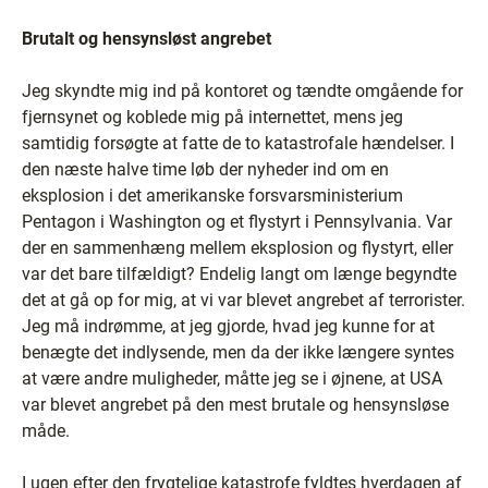
Brutalt og hensynsløst angrebet
Jeg skyndte mig ind på kontoret og tændte omgående for
fjernsynet og koblede mig på internettet, mens jeg
samtidig forsøgte at fatte de to katastrofale hændelser. I
den næste halve time løb der nyheder ind om en
eksplosion i det amerikanske forsvarsministerium
Pentagon i Washington og et flystyrt i Pennsylvania. Var
der en sammenhæng mellem eksplosion og flystyrt, eller
var det bare tilfældigt? Endelig langt om længe begyndte
det at gå op for mig, at vi var blevet angrebet af terrorister.
Jeg må indrømme, at jeg gjorde, hvad jeg kunne for at
benægte det indlysende, men da der ikke længere syntes
at være andre muligheder, måtte jeg se i øjnene, at USA
var blevet angrebet på den mest brutale og hensynsløse
måde.
I ugen efter den frygtelige katastrofe fyldtes hverdagen af