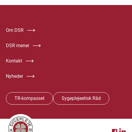
Om DSR
DSR mener
Kontakt
Nyheder
TR-kompasset
Sygeplejeetisk Råd