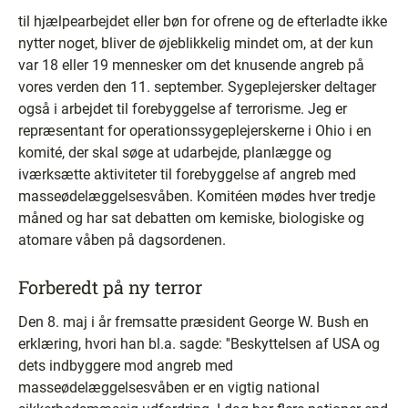
til hjælpearbejdet eller bøn for ofrene og de efterladte ikke
nytter noget, bliver de øjeblikkelig mindet om, at der kun
var 18 eller 19 mennesker om det knusende angreb på
vores verden den 11. september. Sygeplejersker deltager
også i arbejdet til forebyggelse af terrorisme. Jeg er
repræsentant for operationssygeplejerskerne i Ohio i en
komité, der skal søge at udarbejde, planlægge og
iværksætte aktiviteter til forebyggelse af angreb med
masseødelæggelsesvåben. Komitéen mødes hver tredje
måned og har sat debatten om kemiske, biologiske og
atomare våben på dagsordenen.
Forberedt på ny terror
Den 8. maj i år fremsatte præsident George W. Bush en
erklæring, hvori han bl.a. sagde: ''Beskyttelsen af USA og
dets indbyggere mod angreb med
masseødelæggelsesvåben er en vigtig national