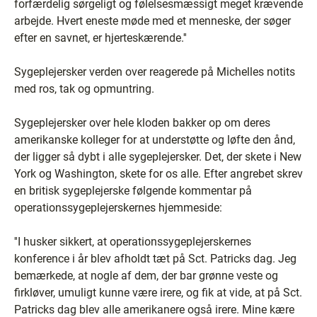
forfærdelig sørgeligt og følelsesmæssigt meget krævende
arbejde. Hvert eneste møde med et menneske, der søger
efter en savnet, er hjerteskærende.''
Sygeplejersker verden over reagerede på Michelles notits
med ros, tak og opmuntring.
Sygeplejersker over hele kloden bakker op om deres
amerikanske kolleger for at understøtte og løfte den ånd,
der ligger så dybt i alle sygeplejersker. Det, der skete i New
York og Washington, skete for os alle. Efter angrebet skrev
en britisk sygeplejerske følgende kommentar på
operationssygeplejerskernes hjemmeside:
''I husker sikkert, at operationssygeplejerskernes
konference i år blev afholdt tæt på Sct. Patricks dag. Jeg
bemærkede, at nogle af dem, der bar grønne veste og
firkløver, umuligt kunne være irere, og fik at vide, at på Sct.
Patricks dag blev alle amerikanere også irere. Mine kære