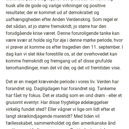
husk alle de gode og varige virkninger og positive
resultater, der er kommet ud af demokratiet og
uafhængigheden efter Anden Verdenskrig. Som regel er
det sådan, at jo større fremskridt, jo større har den
forudgående krise været. Denne foruroligende tanke kan
være svær at holde sig for øje i denne mørke periode, hvor
vi prøver at komme os efter tragedien den 11. september. I
dag kan vi slet ikke forestille os, at der overhovedet kan
komme fremskridt og fremgang ud af disse grufulde
terrorhandlinger, men det vil der, og det vil fremtiden vise.
Det er en meget krævende periode i vores liv. Verden har
forandret sig. Dagligdagen har forandret sig. Tankerne
har fået ny fokus. Det er stadig som en ond drøm - eller et
grusomt eventyr. Har disse frygtelige ødelæggelser
virkelig fundet sted? Eller vågner vi lige om lidt efter et
langt skrækindjagende mareridt? Med tiden vil
fællesskabet, sammenholdet og den amerikanske ånd