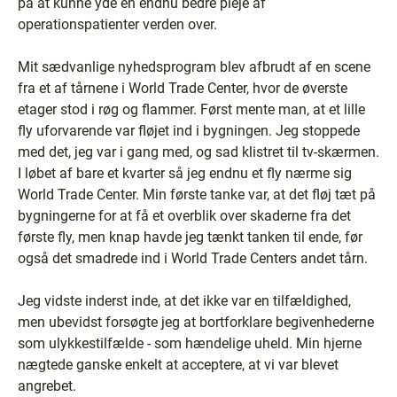
på at kunne yde en endnu bedre pleje af
operationspatienter verden over.
Mit sædvanlige nyhedsprogram blev afbrudt af en scene
fra et af tårnene i World Trade Center, hvor de øverste
etager stod i røg og flammer. Først mente man, at et lille
fly uforvarende var fløjet ind i bygningen. Jeg stoppede
med det, jeg var i gang med, og sad klistret til tv-skærmen.
I løbet af bare et kvarter så jeg endnu et fly nærme sig
World Trade Center. Min første tanke var, at det fløj tæt på
bygningerne for at få et overblik over skaderne fra det
første fly, men knap havde jeg tænkt tanken til ende, før
også det smadrede ind i World Trade Centers andet tårn.
Jeg vidste inderst inde, at det ikke var en tilfældighed,
men ubevidst forsøgte jeg at bortforklare begivenhederne
som ulykkestilfælde - som hændelige uheld. Min hjerne
nægtede ganske enkelt at acceptere, at vi var blevet
angrebet.