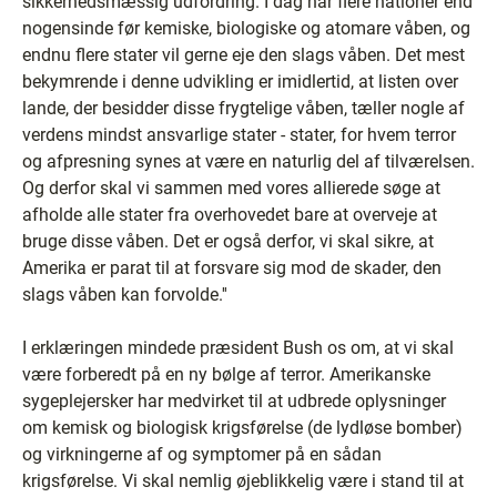
sikkerhedsmæssig udfordring. I dag har flere nationer end
nogensinde før kemiske, biologiske og atomare våben, og
endnu flere stater vil gerne eje den slags våben. Det mest
bekymrende i denne udvikling er imidlertid, at listen over
lande, der besidder disse frygtelige våben, tæller nogle af
verdens mindst ansvarlige stater - stater, for hvem terror
og afpresning synes at være en naturlig del af tilværelsen.
Og derfor skal vi sammen med vores allierede søge at
afholde alle stater fra overhovedet bare at overveje at
bruge disse våben. Det er også derfor, vi skal sikre, at
Amerika er parat til at forsvare sig mod de skader, den
slags våben kan forvolde.''
I erklæringen mindede præsident Bush os om, at vi skal
være forberedt på en ny bølge af terror. Amerikanske
sygeplejersker har medvirket til at udbrede oplysninger
om kemisk og biologisk krigsførelse (de lydløse bomber)
og virkningerne af og symptomer på en sådan
krigsførelse. Vi skal nemlig øjeblikkelig være i stand til at