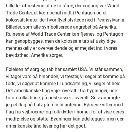
billeder af resterne af de to tårne, der engang var World
Trade Center, et kæmpehul midt i Pentagon og et
kolossalt krater, der hvor flyet styrtede ned i Pennsylvania.
Billeder, som alle symboliserede angrebet på Amerika.
Ruinerne af World Trade Center kan fjernes, og Pentagon
kan genopbygges, men de kolossale tab af uskyldige
menneskeliv er overvældende og er mejslet ind i vores
bevidsthed. Amerika sørger.
Følelsen af sorg og tab har samlet USA. Vi står sammen,
vi tager vare på hinanden, vi trøster, vi søger at komme på
fode, vi søger at komme til undsætning, vi søger at hele.
Det amerikanske flag vajer overalt - fra bygninger, ude
foran folks huse, på postkasser - overalt. Selv anbragte
jeg et flag på halv på min bilantenne. Børnene vifter med
flag fra vejbroerne, og folk dytter i hornet for at vise deres
medfølelse og støtte. Bygninger kan ødelægges, men den
amerikanske ånd lever og har det godt.