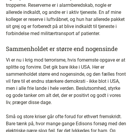
tropperne. Reserverne er i alarmberedskab, nogle er
allerede indkaldt, og andre er i aktiv tjeneste. En af mine
kolleger er reserve i luftvåbnet, og hun har allerede pakket
sit grej og er forberedt på at blive indkaldt til tjeneste i
forbindelse med militærtransport af patienter.
Sammenholdet er større end nogensinde
Vi er nu i krig mod terrorisme, hvis fornemste opgave er at
splitte og forvirre. Det gik bare ikke i USA. Her er
sammenholdet større end nogensinde, og den fælles front
vil føre til et endnu stærkere demokrati - ikke blot i USA,
men i alle frie lande i hele verden. Beslutsomhed, styrke
og gode tanker om alt det, der er positivt og godt i vores
liv, præger disse dage.
Små og store kriser går ofte forud for ethvert fremskridt.
Bare tænk på, hvor mange gange Edisons forsøg med den
elektriske pære slog fejl, før det lykkedes for ham. Og