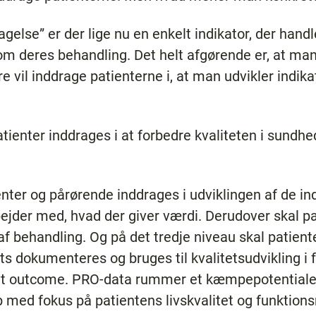
gelse” er der lige nu en enkelt indikator, der handl
om deres behandling. Det helt afgørende er, at man s
e vil inddrage patienterne i, at man udvikler indik
patienter inddrages i at forbedre kvaliteten i sund
nter og pårørende inddrages i udviklingen af de ind
bejder med, hvad der giver værdi. Derudover skal pa
af behandling. Og på det tredje niveau skal patient
 dokumenteres og bruges til kvalitetsudvikling i
ret outcome. PRO-data rummer et kæmpepotentiale 
d fokus på patientens livskvalitet og funktionsn