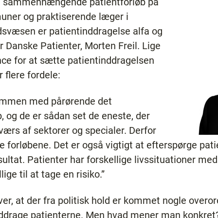
re sammenhængende patientforløb på
uner og praktiserende læger i
svæsen er patientinddragelse alfa og
 Danske Patienter, Morten Freil. Lige
nce for at sætte patientinddragelsen
 flere fordele:
ammen med pårørende det
og de er sådan set de eneste, der
værs af sektorer og specialer. Derfor
e forløbene. Det er også vigtigt at efterspørge pat
ultat. Patienter har forskellige livssituationer me
ige til at tage en risiko.”
ver, at der fra politisk hold er kommet nogle overo
 inddrage patienterne. Men hvad mener man konkre