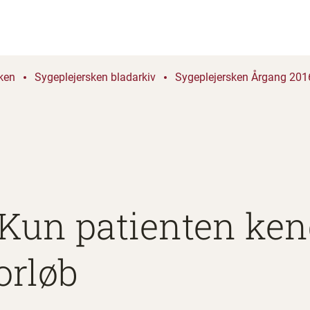
ken
Sygeplejersken bladarkiv
Sygeplejersken Årgang 2016
 Kun patienten ken
orløb