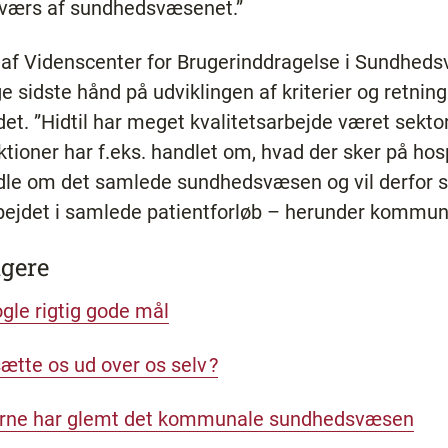
tværs af sundhedsvæsenet.”
 af Videnscenter for Brugerinddragelse i Sundhed
ge sidste hånd på udviklingen af kriterier og retning
det. ”Hidtil har meget kvalitetsarbejde været sekto
tioner har f.eks. handlet om, hvad der sker på hos
ndle om det samlede sundhedsvæsen og vil derfor 
rbejdet i samlede patientforløb – herunder kommu
agere
ogle rigtig gode mål
ætte os ud over os selv ?
ikerne har glemt det kommunale sundhedsvæsen