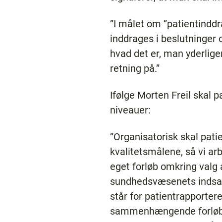
”I målet om ”patientinddra
inddrages i beslutninger 
hvad det er, man yderliger
retning på.”
Ifølge Morten Freil skal 
niveauer:
”Organisatorisk skal patie
kvalitetsmålene, så vi ar
eget forløb omkring valg 
sundhedsvæsenets indsats
står for patientrapporte
sammenhængende forløb me