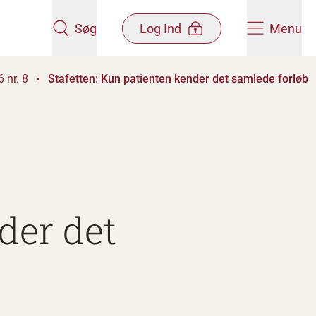
Søg
Log Ind
Menu
 nr. 8
Stafetten: Kun patienten kender det samlede forløb
der det