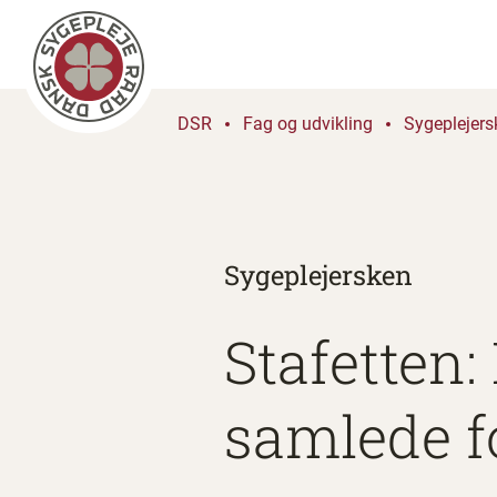
DSR
Fag og udvikling
Sygeplejers
Sygeplejersken
Stafetten:
samlede f