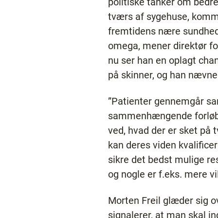
politiske tanker om bed
tværs af sygehuse, komm
fremtidens nære sundhed
omega, mener direktør for
nu ser han en oplagt cha
på skinner, og han nævner
”Patienter gennemgår s
sammenhængende forløb, 
ved, hvad der er sket på t
kan deres viden kvalificer
sikre det bedst mulige res
og nogle er f.eks. mere vill
Morten Freil glæder sig o
signalerer, at man skal