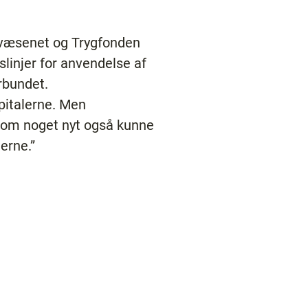
svæsenet og Trygfonden
slinjer for anvendelse af
rbundet.
pitalerne. Men
som noget nyt også kunne
nerne.”