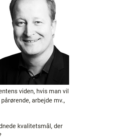
ientens viden, hvis man vil
d pårørende, arbejde mv.,
rdnede kvalitetsmål, der
t?