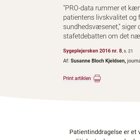
"PRO-data rummer et kæm
patientens livskvalitet og
sundhedsvæsenet," siger di
stafetdebatten om det n
Sygeplejersken 2016 nr. 8
, s. 21
Af:
Susanne Bloch Kjeldsen,
journa
Print artiklen
Patientinddragelse er et