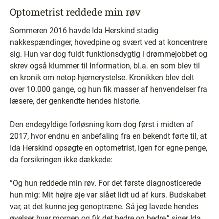
Optometrist reddede min røv
Sommeren 2016 havde Ida Herskind stadig
nakkespændinger, hovedpine og svært ved at koncentrere
sig. Hun var dog fuldt funktionsdygtig i drømmejobbet og
skrev også klummer til Information, bl.a. en som blev til
en kronik om netop hjernerystelse. Kronikken blev delt
over 10.000 gange, og hun fik masser af henvendelser fra
læsere, der genkendte hendes historie.
Den endegyldige forløsning kom dog først i midten af
2017, hvor endnu en anbefaling fra en bekendt førte til, at
Ida Herskind opsøgte en optometrist, igen for egne penge,
da forsikringen ikke dækkede:
”Og hun reddede min røv. For det første diagnosticerede
hun mig: Mit højre øje var slået lidt ud af kurs. Budskabet
var, at det kunne jeg genoptræne. Så jeg lavede hendes
øvelser hver morgen og fik det bedre og bedre,” siger Ida