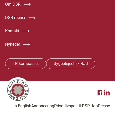
Om DSR
DSR mener
Kontakt
Nyheder
TR-kompasset
Sygeplejeetisk Råd
In English
Annoncering
Privatlivspolitik
DSR Job
Presse