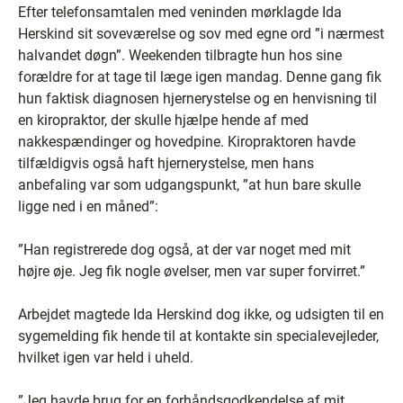
Efter telefonsamtalen med veninden mørklagde Ida
Herskind sit soveværelse og sov med egne ord ”i nærmest
halvandet døgn”. Weekenden tilbragte hun hos sine
forældre for at tage til læge igen mandag. Denne gang fik
hun faktisk diagnosen hjernerystelse og en henvisning til
en kiropraktor, der skulle hjælpe hende af med
nakkespændinger og hovedpine. Kiropraktoren havde
tilfældigvis også haft hjernerystelse, men hans
anbefaling var som udgangspunkt, ”at hun bare skulle
ligge ned i en måned”:
”Han registrerede dog også, at der var noget med mit
højre øje. Jeg fik nogle øvelser, men var super forvirret.”
Arbejdet magtede Ida Herskind dog ikke, og udsigten til en
sygemelding fik hende til at kontakte sin specialevejleder,
hvilket igen var held i uheld.
”Jeg havde brug for en forhåndsgodkendelse af mit