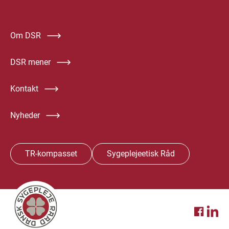
Om DSR
DSR mener
Kontakt
Nyheder
TR-kompasset
Sygeplejeetisk Råd