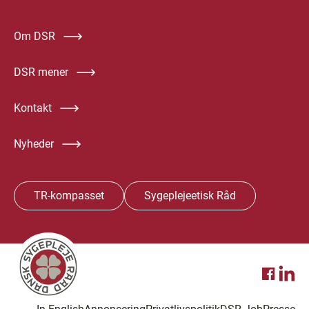
Om DSR
DSR mener
Kontakt
Nyheder
TR-kompasset
Sygeplejeetisk Råd