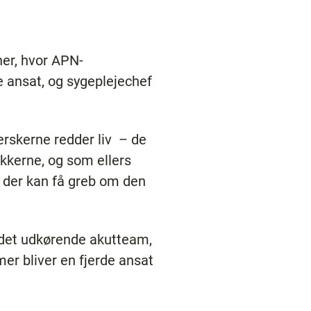
er, hvor APN-
e ansat, og sygeplejechef
jerskerne redder liv – de
ækkerne, og som ellers
, der kan få greb om den
 det udkørende akutteam,
er bliver en fjerde ansat