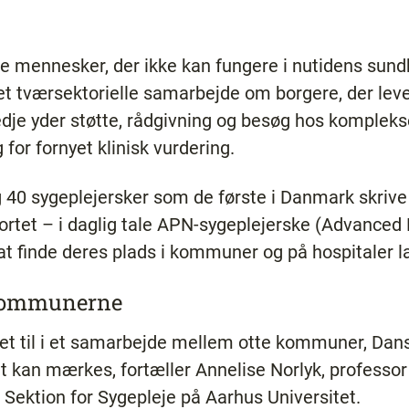
e mennesker, der ikke kan fungere i nutidens su
et tværsektorielle samarbejde om borgere, der leve
edje yder støtte, rådgivning og besøg hos kompleks
 for fornyet klinisk vurdering.
 40 sygeplejersker som de første i Danmark skrive 
tkortet – i daglig tale APN-sygeplejerske (Advanced
 finde deres plads i kommuner og på hospitaler l
 kommunerne
t til i et samarbejde mellem otte kommuner, Dan
t kan mærkes, fortæller Annelise Norlyk, professo
, Sektion for Sygepleje på Aarhus Universitet.