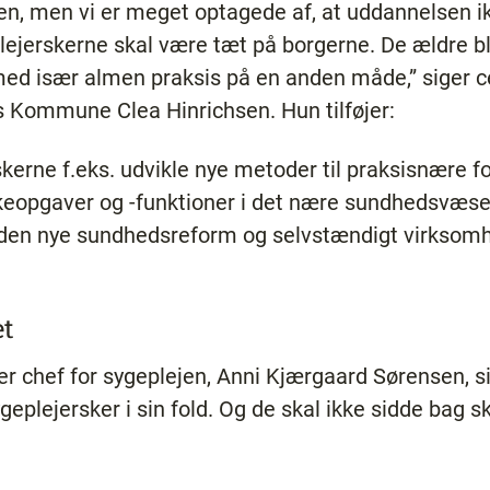
orden, men vi er meget optagede af, at uddannelsen 
ejerskerne skal være tæt på borgerne. De ældre bliv
 især almen praksis på en anden måde,” siger ce
 Kommune Clea Hinrichsen. Hun tilføjer:
erne f.eks. udvikle nye metoder til praksisnære fo
eopgaver og -funktioner i det nære sundhedsvæsen.
il den nye sundhedsreform og selvstændigt virksom
et
 chef for sygeplejen, Anni Kjærgaard Sørensen, si
geplejersker i sin fold. Og de skal ikke sidde bag s