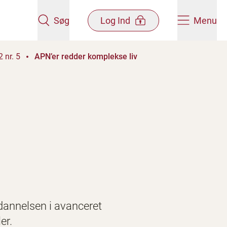
Søg
Log Ind
Menu
 nr. 5
APN’er redder komplekse liv
ddannelsen i avanceret
er.