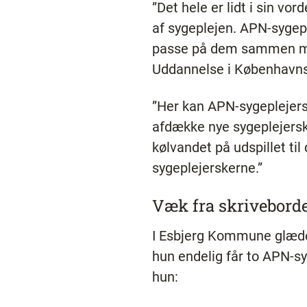
”Det hele er lidt i sin v
af sygeplejen. APN-sygepl
passe på dem sammen med
Uddannelse i Københavns
”Her kan APN-sygeplejersk
afdække nye sygeplejersk
kølvandet på udspillet t
sygeplejerskerne.”
Væk fra skrivebord
I Esbjerg Kommune glæder
hun endelig får to APN-sy
hun: