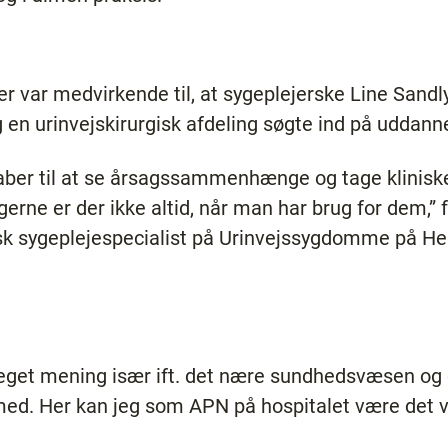
var medvirkende til, at sygeplejerske Line Sandly
en urinvejskirurgisk afdeling søgte ind på uddanne
aber til at se årsagssammenhænge og tage kliniske 
gerne er der ikke altid, når man har brug for dem,” 
isk sygeplejespecialist på Urinvejssygdomme på He
eget mening især ift. det nære sundhedsvæsen og 
ed. Her kan jeg som APN på hospitalet være det vi