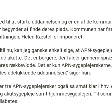
 til at starte uddannelsen og er en af de kommun
r begynder at finde deres plads. Kommunen har fir
altningen, Helen Kæstel, er imponeret.
ndtil nu, kan jeg ganske enkelt sige, at APN-sygeple
 de akutte. Det er borgere, der falder gennem spr
vores rækkevidde. Det er kun APN-sygeplejerskerne
ldes udelukkende uddannelsen,” siger hun.
tre APN-sygeplejersker også så småt klar i hhv.
g og akutsygepleje samt hjemmesygeplejen. Til somm
diabetes.