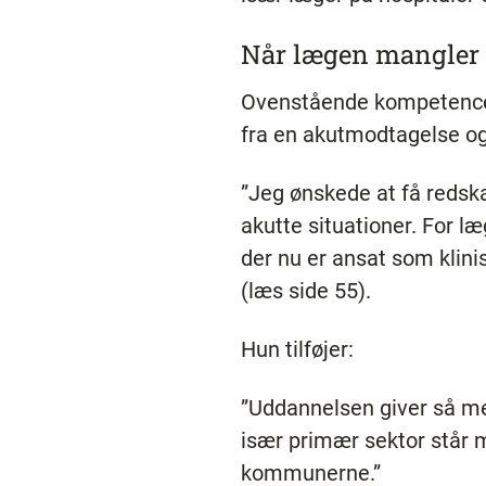
Når lægen mangler
Ovenstående kompetencer 
fra en akutmodtagelse og 
”Jeg ønskede at få redsk
akutte situationer. For læ
der nu er ansat som klin
(læs side 55).
Hun tilføjer:
”Uddannelsen giver så m
især primær sektor står m
kommunerne.”