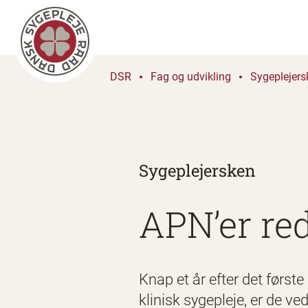
DSR
Fag og udvikling
Sygeplejers
Sygeplejersken
APN’er re
Knap et år efter det førs
klinisk sygepleje, er de v