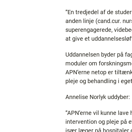
”En tredjedel af de stude
anden linje (cand.cur. nur
superengagerede, videbeg
at give et uddannelseslø
Uddannelsen byder på fag
moduler om forskningsme
APN’erne netop er tiltænk
pleje og behandling i ege
Annelise Norlyk uddyber:
”APN’erne vil kunne lave
intervention og pleje på 
især læger på hospitaler 