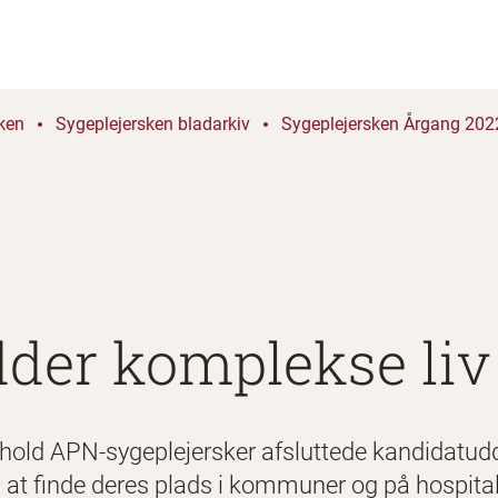
ken
Sygeplejersken bladarkiv
Sygeplejersken Årgang 2022
dder komplekse liv
te hold APN-sygeplejersker afsluttede kandidatu
ed at finde deres plads i kommuner og på hospital