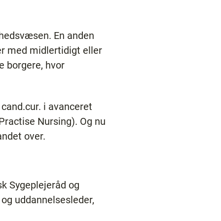
ndhedsvæsen. En anden
r med midlertidigt eller
e borgere, hvor
cand.cur. i avanceret
 Practise Nursing). Og nu
andet over.
sk Sygeplejeråd og
r og uddannelsesleder,