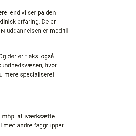
re, end vi ser på den
linisk erfaring. De er
PN-uddannelsen er med til
g der er f.eks. også
 sundhedsvæsen, hvor
nu mere specialiseret
e mhp. at iværksætte
il med andre faggrupper,