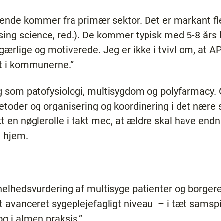
rende kommer fra primær sektor. Det er markant fle
sing science, red.). De kommer typisk med 5-8 års k
ærlige og motiverede. Jeg er ikke i tvivl om, at A
ft i kommunerne.”
 som patofysiologi, multisygdom og polyfarmacy. O
toder og organisering og koordinering i det nære
t en nøglerolle i takt med, at ældre skal have end
t hjem.
 helhedsvurdering af multisyge patienter og borger
et avanceret sygeplejefagligt niveau – i tæt samsp
og i almen praksis.”