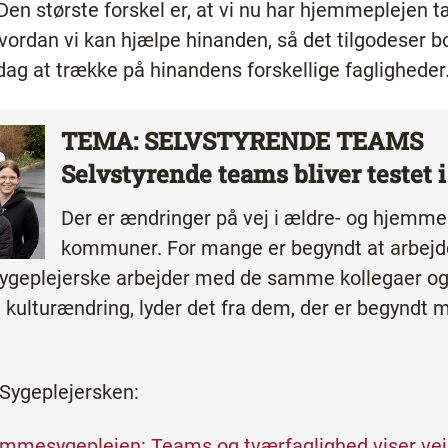
”Den største forskel er, at vi nu har hjemmeplejen 
vordan vi kan hjælpe hinanden, så det tilgodeser b
rdag at trække på hinandens forskellige fagligheder
TEMA: SELVSTYRENDE TEAMS
Selvstyrende teams bliver testet i 
Der er ændringer på vej i ældre- og hjemme­
kommuner. For mange er begyndt at arbejde 
yge­plejerske arbejder med de samme kollegaer 
kulturændring, lyder det fra dem, der er begyndt 
Sygeplejersken:
emmesygeplejen: Teams og tværfaglighed viser vej