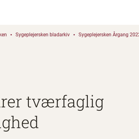
ken
Sygeplejersken bladarkiv
Sygeplejersken Årgang 2022
rer tværfaglig
ighed