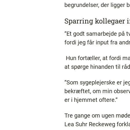
begrundelser, der ligger 
Sparring kollegaer 
”Et godt samarbejde på tv
fordi jeg får input fra a
Hun fortæller, at fordi m
at spørge hinanden til rå
”Som sygeplejerske er jeg
bekræftet, om min observa
er i hjemmet oftere.”
Tre gange om ugen mødes 
Lea Suhr Reckeweg forklar