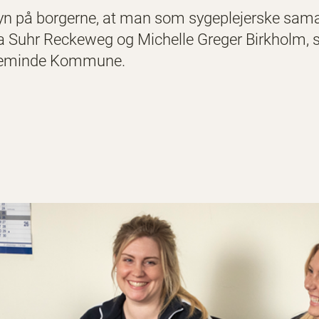
t syn på borgerne, at man som syge­plejerske sa
ea Suhr Reckeweg og Michelle Greger Birkholm, s
rteminde Kommune.