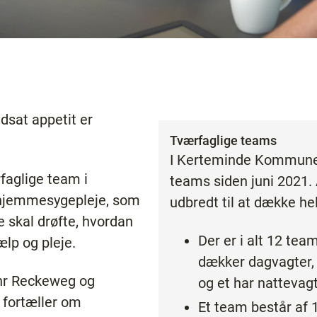
dsat appetit er
Tværfaglige teams
I Kerteminde Kommune 
rfaglige team i
teams siden juni 2021.
jemmesygepleje, som
udbredt til at dække 
e skal drøfte, hvordan
Der er i alt 12 tea
ælp og pleje.
dækker dagvagter, 
hr Reckeweg og
og et har nattevagt
 fortæller om
Et team består af 