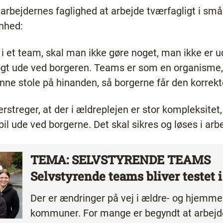
arbejdernes faglighed at arbejde tværfagligt i sm
nhed:
et team, skal man ikke gøre noget, man ikke er ud
gt ude ved borgeren. Teams er som en organisme,
ne stole på hinanden, så borgerne får den korrekte
streger, at der i ældreplejen er stor kompleksitet,
l ude ved borgerne. Det skal sikres og løses i a
TEMA: SELVSTYRENDE TEAMS
Selvstyrende teams bliver testet i 
Der er ændringer på vej i ældre- og hjemme­
kommuner. For mange er begyndt at arbejde 