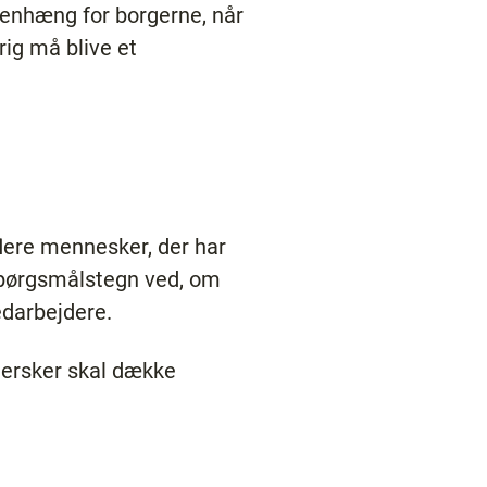
mmenhæng for borgerne, når
ig må blive et
lere mennesker, der har
 spørgsmålstegn ved, om
edarbejdere.
jersker skal dække
”