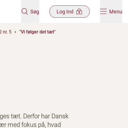
Søg
Log Ind
Menu
 nr. 5
"Vi følger det tæt"
lges tæt. Derfor har Dansk
sær med fokus på, hvad