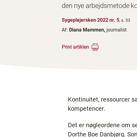
den nye arbejdsmetode ko
Sygeplejersken 2022 nr. 5
, s. 33
Af:
Diana Mammen,
journalist
Print artiklen
Kontinuitet, ressourcer s
kompetencer.
Det er nøgleordene om s
Dorthe Boe Danbjørg. So