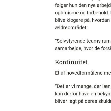
følger hun den nye arbe
optimisme og forbehold. H
blive klogere på, hvorda
ældreområdet:
”Selvstyrende teams rumm
samarbejde, hvor de forsk
Kontinuitet
Et af hovedformålene med
”Det er vi mange, der læn
kan derfor have en bekymr
bliver lagt på deres skuld