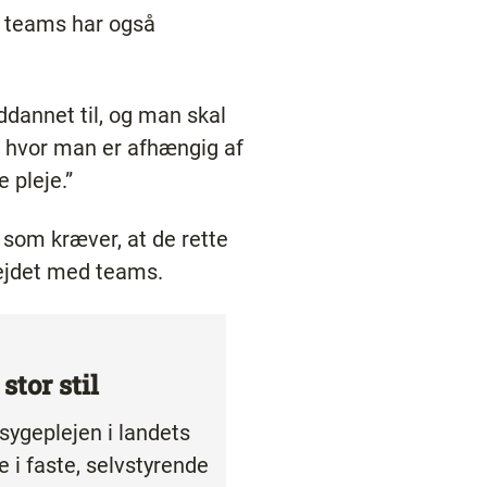
å teams har også
dannet til, og man skal
 hvor man er afhængig af
 pleje.”
 som kræver, at de rette
rbejdet med teams.
stor stil
sygeplejen i landets
i faste, selv­styrende