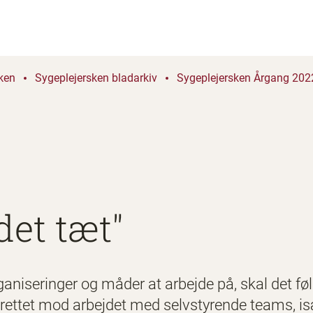
ken
Sygeplejersken bladarkiv
Sygeplejersken Årgang 2022
det tæt"
aniseringer og måder at arbejde på, skal det fø
 rettet mod arbejdet med selvstyrende teams, i