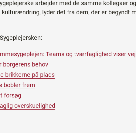
yge­plejerske arbejder med de samme kollegaer 
kulturændring, lyder det fra dem, der er begyndt 
Sygeplejersken:
emmesygeplejen: Teams og tværfaglighed viser vej
er borgerens behov
lle brikkerne på plads
s bobler frem
t forsøg
aglig overskuelighed