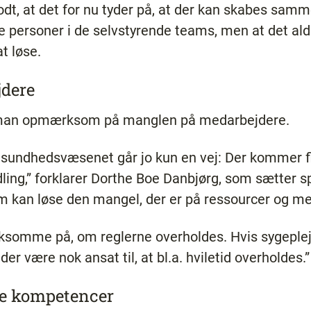
godt, at det for nu tyder på, at der kan skabes sa
 personer i de selvstyrende teams, men at det aldr
t løse.
dere
r man opmærksom på manglen på medarbejdere.
r sundhedsvæsenet går jo kun en vej: Der kommer f
dling,” forklarer Dorthe Boe Danbjørg, som sætter
m kan løse den mangel, der er på ressourcer og m
ksomme på, om reglerne overholdes. Hvis sygeple
der være nok ansat til, at bl.a. hviletid overholdes.
te kompetencer