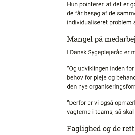
Hun pointerer, at det er 
de får besøg af de samme
individualiseret problem a
Mangel på medarbej
I Dansk Sygeplejeråd e
”Og udviklingen inden fo
behov for pleje og behan
den nye organiseringsfor
”Derfor er vi også opmær
vagterne i teams, så skal 
Faglighed og de ret